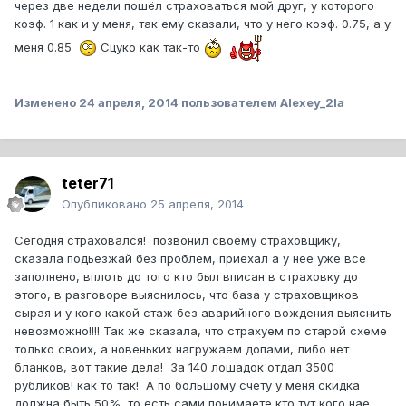
через две недели пошёл страховаться мой друг, у которого
коэф. 1 как и у меня, так ему сказали, что у него коэф. 0.75, а у
меня 0.85
Сцуко как так-то
Изменено
24 апреля, 2014
пользователем Alexey_2la
teter71
Опубликовано
25 апреля, 2014
Сегодня страховался! позвонил своему страховщику,
сказала подьезжай без проблем, приехал а у нее уже все
заполнено, вплоть до того кто был вписан в страховку до
этого, в разговоре выяснилось, что база у страховщиков
сырая и у кого какой стаж без аварийного вождения выяснить
невозможно!!!! Так же сказала, что страхуем по старой схеме
только своих, а новеньких нагружаем допами, либо нет
бланков, вот такие дела! За 140 лошадок отдал 3500
рубликов! как то так! А по большому счету у меня скидка
должна быть 50%, то есть сами понимаете кто тут кого нае....