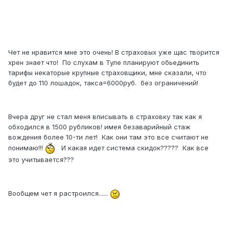
Чет не нравится мне это очень! В страховых уже щас творится
хрен знает что! По слухам в Туле планируют обьединить
тарифы некаторые крупные страховщики, мне сказали, что
будет до 110 лошадок, такса=6000руб. без ограничений!
Вчера друг не стал меня вписывать в страховку так как я
обходился в 1500 рубликов! имея безаварийный стаж
вождения более 10-ти лет! Как они там это все считают не
понимаю!!!
И какая идет система скидок????? Как все
это учитывается???
Вообщем чет я растроился......