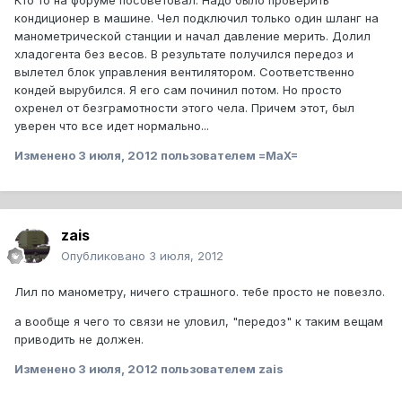
Кто то на форуме посоветовал. Надо было проверить
кондиционер в машине. Чел подключил только один шланг на
манометрической станции и начал давление мерить. Долил
хладогента без весов. В результате получился передоз и
вылетел блок управления вентилятором. Соответственно
кондей вырубился. Я его сам починил потом. Но просто
охренел от безграмотности этого чела. Причем этот, был
уверен что все идет нормально...
Изменено
3 июля, 2012
пользователем =MaX=
zais
Опубликовано
3 июля, 2012
Лил по манометру, ничего страшного. тебе просто не повезло.
а вообще я чего то связи не уловил, "передоз" к таким вещам
приводить не должен.
Изменено
3 июля, 2012
пользователем zais