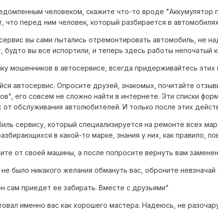
едомленным человеком, скажите что-то вроде "Аккумулятор п
, что перед ним человек, который разбирается в автомобилях,
сервис вы сами пытались отремонтировать автомобиль, не на
, будто вы все испортили, и теперь здесь работы непочатый к
чку мошенников в автосервисе, всегда придерживайтесь этих 
йся автосервис. Опросите друзей, знакомых, почитайте отзыв
ов", его совсем не сложно найти в интернете. Эти списки фо
 от обслуживания автолюбителей. И только после этих дейст
иль сервису, который специализируется на ремонте всех маро
збирающихся в какой-то марке, знания у них, как правило, п
ите от своей машины, а после попросите вернуть вам замене
 не было никакого желания обмануть вас, оброните невзначай 
он сам приедет ее забирать. Вместе с друзьями"
овал именно вас как хорошего мастера. Надеюсь, не разочар