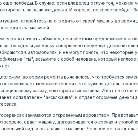
то еще полбеды. В случае, если владелец отлучится, механик
онтировать за ваши же деньги. И хорошо, если все пройдет б
ситуацию, старайтесь не отходить от своей машины во время д
последить за машиной.
ем сложно назвать обманом, но и честным предложением назва
ь автовладельцам массу совершенно ненужных дополнительны
збираются в автомобилях, и не могут понять, что некоторые у
билем на "ты", возьмите с собой человека, который неплохо 
 нет.
положим, во время ремонта выяснилось, что требуется замена
о останавливает механик и говорит, что нужная деталь в магази
специальному заказу, и которая эксклюзивна. И вот он готов 
станет обладателем "эксклюзива", и отдает огромные деньги 
сервиса.
тосервисах занимаются откровенным воровством. Представьт
втосервис, сдает машину, договаривается о сроках и спокойн
новенький вид, и оставляют в машине. Человек же в итог плати