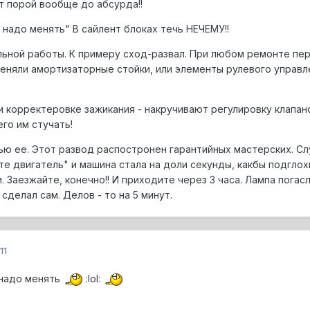
 порой вообще до абсурда!!
- надо менять" В сайлент блоках течь НЕЧЕМУ!!
ьной работы. К примеру сход-развал. При любом ремонте пер
меняли амортизаторные стойки, или элементы рулевого управл
 корректеровке зажикания - накручивают регулировку клапанов
его им стучать!
ю ее. Этот развод распостронен гарантийных мастерских. Сл
е двигатель" и машина стала на доли секунды, какбы подглохи
Заезжайте, конечно!! И приходите через 3 часа. Лампа погасла
сделал сам. Делов - то на 5 минут.
11
 надо менять
:lol: