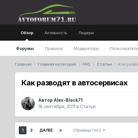
Обзор
Активность
Лидеры
Форумы
Правила
Модераторы
Пользователи
Главная
Главная категория
FAQ
Статьи
Как разв
Как разводят в автосервисах
Автор
Alex-Black71
16 сентября, 2011
в
Статьи
1
2
ДАЛЕЕ
Страница 1 из 2