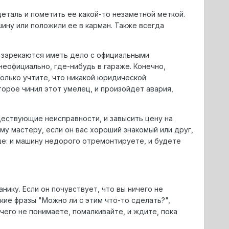
таль и пометить ее какой-то незаметной меткой.
ину или положили ее в карман. Также всегда
 зарекаются иметь дело с официальными
официально, где-нибудь в гараже. Конечно,
только учтите, что никакой юридической
торое чинил этот умелец, и произойдет авария,
уществующие неисправности, и завысить цену на
му мастеру, если он вас хороший знакомый или друг,
ыше: и машину недорого отремонтируете, и будете
ику. Если он почувствует, что вы ничего не
кие фразы "Можно ли с этим что-то сделать?",
ичего не понимаете, помалкивайте, и ждите, пока