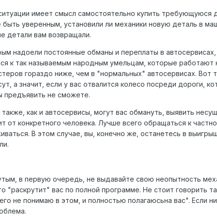
итуации имеет смысл самостоятельно купить требующуюся де
 быть уверенным, установили ли механики новую деталь в маш
е детали вам возвращали.
ым надоели постоянные обманы и переплаты в автосервисах,
я к так называемым народным умельцам, которые работают не
стеров гораздо ниже, чем в "нормальных" автосервисах. Вот 
ут, а значит, если у вас отвалится колесо посреди дороги, ко
вы предъявить не сможете.
 также, как и автосервисы, могут вас обмануть, выявить нес
ит от конкретного человека. Лучше всего обращаться к частно
живаться. В этом случае, вы, конечно же, останетесь в выигр
ли.
тым, в первую очередь, не выдавайте свою неопытность механ
о "раскрутит" вас по полной программе. Не стоит говорить та
его не понимаю в этом, и полностью полагаюсьна вас". Если н
облема.