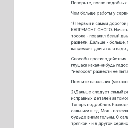
Поверьте, после подобных 
Чем больше работы у серви
1) Первый и самый дорог
КАПРЕМОНТ ОНОГО. Начаться
тосола - повалил белый дым
развели. Дальше - больше; 
капремонт двигателя надо д
Способы противодействия - 
глушака какая-нибудь гадо
"нелохов" развести не пыт
Помните начальник (механн
2)Дальше следует самый ра
исправных деталей автомоб
Теперь подробнее. Разводн
сальники и тд. Мол - потек
будьде внимательны. С саль
тряпкой - и в другой сервис