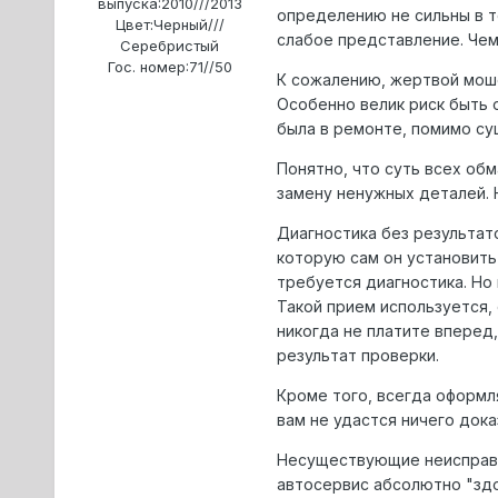
выпуска:
2010///2013
определению не сильны в те
Цвет:
Черный///
слабое представление. Чем
Серебристый
Гос. номер:
71//50
К сожалению, жертвой моше
Особенно велик риск быть о
была в ремонте, помимо с
Понятно, что суть всех об
замену ненужных деталей. 
Диагностика без результато
которую сам он установить 
требуется диагностика. Но
Такой прием используется, 
никогда не платите вперед
результат проверки.
Кроме того, всегда оформл
вам не удастся ничего дока
Несуществующие неисправн
автосервис абсолютно "здо