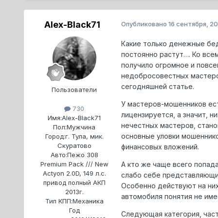
Alex-Black71
Опубликовано
16 сентября, 20
Какие только денежные бед
постоянно растут…. Ко все
получило огромное и повсе
недобросовестных мастеров
сегодняшней статье.
Пользователи
У мастеров-мошенников ест
730
лицензируется, а значит, н
Имя:
Alex-Black71
нечестных мастеров, станов
Пол:
Мужчина
основные уловки мошеннико
Город:
г. Тула, мик.
Скуратово
финансовых вложений.
Авто:
Пежо 308
А кто же чаще всего попада
Premium Pack /// New
Actyon 2.0D, 149 л.с.
слабо себе представляющие
привод полный АКП
Особенно действуют на них 
2013г.
автомобиля понятия не имее
Тип КПП:
Механика
Год
Следующая категория, час