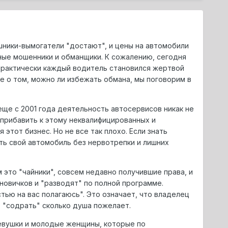
шники-вымогатели "достают", и цены на автомобили
ные мошенники и обманщики. К сожалению, сегодня
практически каждый водитель становился жертвой
 о том, можно ли избежать обмана, мы поговорим в
ще с 2001 года деятельность автосервисов никак не
е прибавить к этому неквалифицированных и
этот бизнес. Но не все так плохо. Если знать
ть свой автомобиль без нервотрепки и лишних
 это "чайники", совсем недавно получившие права, и
новичков и "разводят" по полной программе.
тью на вас полагаюсь". Это означает, что владелец
о "содрать" сколько душа пожелает.
евушки и молодые женщины, которые по