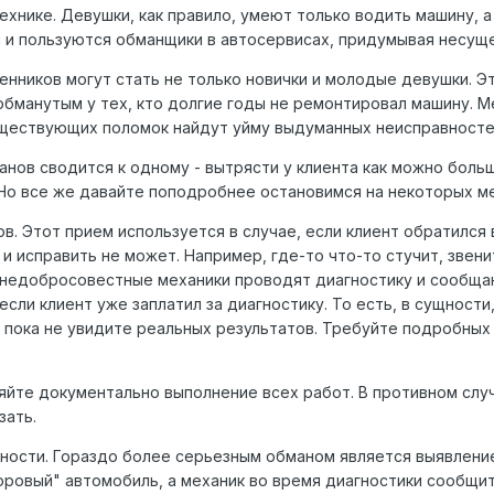
хнике. Девушки, как правило, умеют только водить машину, а
 и пользуются обманщики в автосервисах, придумывая несуще
нников могут стать не только новички и молодые девушки. Эт
бманутым у тех, кто долгие годы не ремонтировал машину. Ме
уществующих поломок найдут уйму выдуманных неисправносте
манов сводится к одному - вытрясти у клиента как можно бол
Но все же давайте поподробнее остановимся на некоторых м
в. Этот прием используется в случае, если клиент обратился
и исправить не может. Например, где-то что-то стучит, звенит
 недобросовестные механики проводят диагностику и сообщаю
если клиент уже заплатил за диагностику. То есть, в сущности,
, пока не увидите реальных результатов. Требуйте подробных
яйте документально выполнение всех работ. В противном случ
зать.
ости. Гораздо более серьезным обманом является выявление
ровый" автомобиль, а механик во время диагностики сообщит