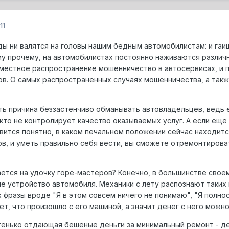
11
ы ни валятся на головы нашим бедным автомобилистам: и гаи
му прочему, на автомобилистах постоянно наживаются различ
местное распространение мошенничество в автосервисах, и 
. О самых распространенных случаях мошенничества, а также
ь причина беззастенчиво обманывать автовладельцев, ведь е
икто не контролирует качество оказываемых услуг. А если ещ
ится понятно, в каком печальном положении сейчас находится 
в, и уметь правильно себя вести, вы сможете отремонтирова
ется на удочку горе-мастеров? Конечно, в большинстве своем
 устройство автомобиля. Механики с лету распознают таких 
фразы вроде "Я в этом совсем ничего не понимаю", "Я полнос
т, что произошло с его машиной, а значит денег с него можн
тенько отдающая бешеные деньги за минимальный ремонт - д