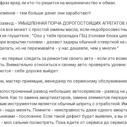
фраз вряд ли кто-то решится на мошенничество и обман.
сменов - тем больше денег они заработают!
ой развод - УМЫШЛЕННАЯ ПОРЧА ДОРОГОСТОЯЩИХ АГРЕГАТОВ 
 все может с простой замены масла, если недобросовестный
 из глушителя ; "Ооо у тебя прокладка ГБЦ (головки блока цил
при вскрытии головки - делают задиры обычной отверткой на 
елать; но не переживайте - у нас дешевле, чем у многих."
во первых следить за ремонтом своего авто - если это возмо
сть. Внимательно относиться к своему авто: проверять уровни
аются - себе дороже выйдет.
ик, мастер-приемщик, менеджер по сервисному обслуживанию)
спостроненный развод небольших автосервисов - развод на 
иля. Как то замена амортизаторов, замена элементов передне
ым инструментом является обычный шпритц с отработкой. Име
ли - надо менять. Помните - неисправность даже одного аморт
никами - посложнее. Если такой дефект будет выявлен, а вы о
 - мол сальник посмотреть. Пока едите от сервиса до сервиса 