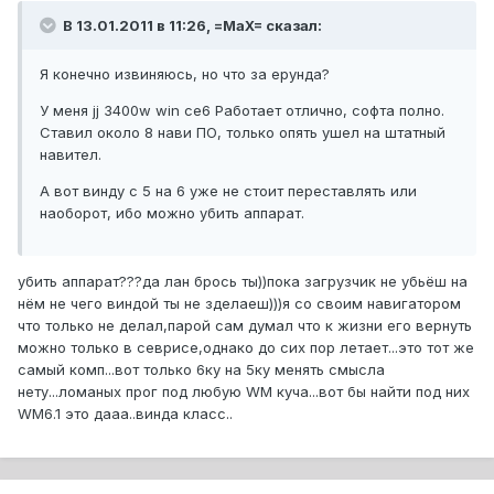
В 13.01.2011 в 11:26, =MaX= сказал:
Я конечно извиняюсь, но что за ерунда?
У меня jj 3400w win ce6 Работает отлично, софта полно.
Ставил около 8 нави ПО, только опять ушел на штатный
навител.
А вот винду с 5 на 6 уже не стоит переставлять или
наоборот, ибо можно убить аппарат.
убить аппарат???да лан брось ты))пока загрузчик не убьёш на
нём не чего виндой ты не зделаеш)))я со своим навигатором
что только не делал,парой сам думал что к жизни его вернуть
можно только в севрисе,однако до сих пор летает...это тот же
самый комп...вот только 6ку на 5ку менять смысла
нету...ломаных прог под любую WM куча...вот бы найти под них
WM6.1 это дааа..винда класс..