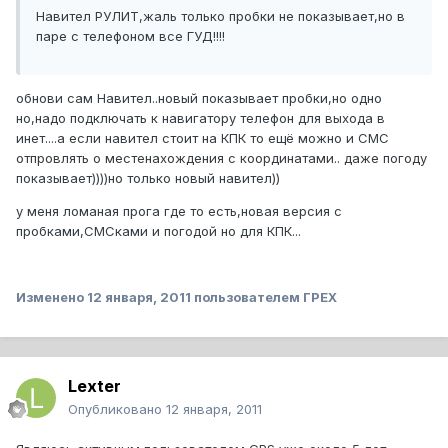
Навител РУЛИТ,жаль только пробки не показывает,но в
паре с телефоном все ГУД!!!!
обнови сам Навител..новый показывает пробки,но одно
но,надо подключать к навигатору телефон для выхода в
инет....а если навител стоит на КПК то ещё можно и СМС
отпровлять о местенахождения с координатами.. даже погоду
показывает))))но только новый навител))
у меня ломаная прога где то есть,новая версия с
пробками,СМСками и погодой но для КПК...
Изменено
12 января, 2011
пользователем ГРЕХ
Lexter
Опубликовано
12 января, 2011