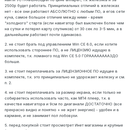
2500р будет работать. Принципиальных отличий в железках
нет - все они работают АБСОЛЮТНО с любым ПО, а егов сети
куча, самое большое отличие между ними - время
"холодного" старта (если навигатор был выключен более чем
на сутки и потерял карту спутников) от 30 сек ло 3-5 мин, а в
дальнейшем работают почти одинаково.
2. не стоит брать под управлением Win СЕ 6.0, если хотите
использовать стороннее ПО, а не ЛИЦЕНЗИЮ идущую в
комплекте, т.к. ломаного под Win CE 5.0 ГОРААААААААЗДО
больше.
3. не стоит переплачивать за ЛИЦЕНЗИОННОЕ ПО идущее в
комплекте, т.к. это принципиально не удорожает железку и см.
п. 2.
4. не стоит переплачивать за размер икрана, если только не
собираетесь использовать часто, как МП4 плеер, т.к. в
качестве навигатора и 9см по диаганали ДОСТАТОЧНО (все
прекрасно видно и понятно + не жрет энергию) - удобен и в
кармане, и не занимает пол лобовухи.
5. перед покупкой стоит просмотрет Инет магазины и крупные