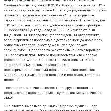
Являюсь активным пользователем GPS уже около 5 лет.
Сначало был наладонник НР 2100 с блютуз приемником ГПС -
на него ставилось различное ПО, всегда радовал Автоспутник
и Навител, т.к. под другие "именитые" системы раньше
сложно было найти халявных подробных карт. После того, как
ГПС устройства приобрели удобоваримый ценник приобрел
JJConnect320 (1,5 года назад за 3500) в комплекте был
лицензионный "Мегаполис" (перерожденный Автоспутник")
вполне приличная программа с детализацией до дома всех
областных городов (знает даже в Туле где "лежат
полицейские"). Пробовал также ставить на него стороннее
ПО, задачка легкая, тока осложнилась тем, что железка
работает под Win CE 6.0, а под нее мало халявы. Очень
понравилась IGO 8, там по Москве 3Д с
достопримечательностями (красиво) и показывает, как
впереди идет движение по полосам и все съезды заранее
(полезно).
Тестил довольно много железяк (т.к. друзья постоянно
обращаются с просьбой помочь купить) так вот мое мнение
ИМХО:
1. не стоит выбирать по принципу "Дороже-лучше" - надо
найти УСТРАИВАЮЩИЙ по цене аппарат, т.к железяка и за