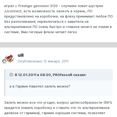
играл с Prestigio geovision 5120 - спутники ловит шустрее
JJconnect, есть возможность залезть в корень, ПО
предустановлено на коробочке, на флеху принимает любое ПО
без разлочивания, переключаться с навитела на
альтернативное ПО очень быстро и главное ничего не ломая в
системе, 8ми гиговые флехи читает легко
uill
Опубликовано
12 января, 2011
В 12.01.2011 в 08:20, PROfessoR сказал:
а в Гармин Навител залить можно?
Залить можно все что угодно, вопрос целесообразности (99%
придется ломать коробочку и ставить что-то альтернативное
далекое от гармина), гармин хорошая система, позволяет