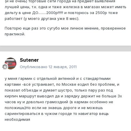
(и не очень) торговые сети города на предмет выявления
лучшей цены, т.к. одна и таже железка в магазах может иметь
дельту в цене ДО.........2000р!!!!!! и повторюсь за 2500р тоже
работает (у моего другана уже 8 мес).
Повторю еще раз это сугубо мое личное мнение, проверенное
практикой.
Sutener
Опубликовано
12 января, 2011
у меня гармин с отдельной антенной и с стандартными
картами -всё устраивает, по Москве ездил без проблем, и
показал обЪезды и думает шустро, только пару раз под
кирпич маршрут выводил да и зарядку держит не больше 3х
часов ну и довольно грамоздкий (в карман особенно не
положишь)Но если не знаешь дороге и не можешь
сариентироваться в чужом городе то навигатор вещь
необходимая