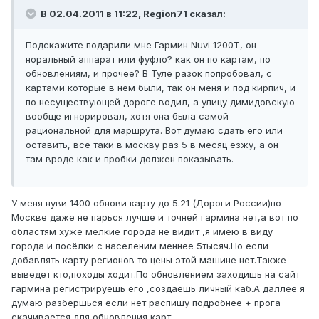
В 02.04.2011 в 11:22, Region71 сказал:
Подскажите подарили мне Гармин Nuvi 1200T, он
норальный аппарат или фуфло? как он по картам, по
обновлениям, и прочее? В Туле разок попробовал, с
картами которые в нём были, так он меня и под кирпич, и
по несуществующей дороге водил, а улицу димидовскую
вообще игнорировал, хотя она была самой
рациональной для маршрута. Вот думаю сдать его или
оставить, всё таки в москву раз 5 в месяц езжу, а он
там вроде как и пробки должен показывать.
У меня нуви 1400 обнови карту до 5.21 (Дороги России)по
Москве даже не парься лучше и точней гармина нет,а вот по
областям хуже мелкие города не видит ,я имею в виду
города и посёлки с населеним меннее 5тысяч.Но если
добавлять карту регионов то цены этой машине нет.Также
выведет кто,походы ходит.По обновлением заходишь на сайт
гармина регистрируешь его ,создаёшь личный каб.А даллее я
думаю разбершься если нет распишу подробнее + прога
скачивается для обновления карт.