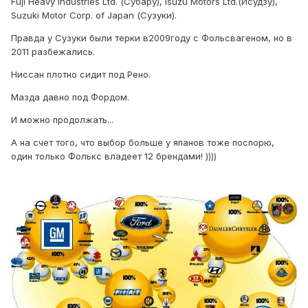
Fuji Heavy Industries Ltd. (Субару), Isuzu Motors Ltd.(Исудзу),
Suzuki Motor Corp. of Japan (Сузуки).
Правда у Сузуки были терки в2009году с Фольсвагеном, но в
2011 разбежались.
Ниссан плотно сидит под Рено.
Мазда давно под Фордом.
И можно продолжать...
А на счет того, что выбор больше у япанов тоже поспорю,
один только Фолькс владеет 12 брендами! ))))