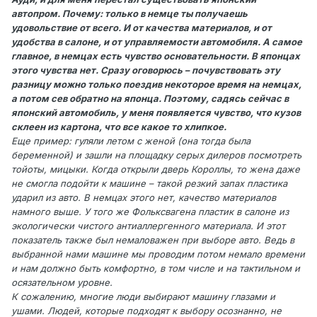
автопром. Почему: только в немце ты получаешь
удовольствие от всего. И от качества материалов, и от
удобства в салоне, и от управляемости автомобиля. А самое
главное, в немцах есть чувство основательности. В японцах
этого чувства нет. Сразу оговорюсь – почувствовать эту
разницу можно только поездив некоторое время на немцах,
а потом сев обратно на японца. Поэтому, садясь сейчас в
японский автомобиль, у меня появляется чувство, что кузов
склеен из картона, что все какое то хлипкое.
Еще пример: гуляли летом с женой (она тогда была
беременной) и зашли на площадку серых дилеров посмотреть
тойоты, мицыки. Когда открыли дверь Короллы, то жена даже
не смогла подойти к машине – такой резкий запах пластика
ударил из авто. В немцах этого нет, качество материалов
намного выше. У того же Фольксвагена пластик в салоне из
экологически чистого антиаллергенного материала. И этот
показатель также был немаловажен при выборе авто. Ведь в
выбранной нами машине мы проводим потом немало времени
и нам должно быть комфортно, в том числе и на тактильном и
осязательном уровне.
К сожалению, многие люди выбирают машину глазами и
ушами. Людей, которые подходят к выбору осознанно, не