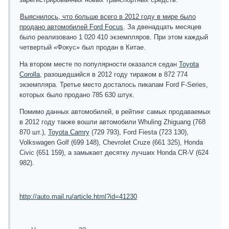
Выяснилось, что больше всего в 2012 году в мире было
продано автомобилей
Ford Focus
. За двенадцать месяцев
было реализовано 1 020 410 экземпляров. При этом каждый
четвертый «Фокус» был продан в Китае.
На втором месте по популярности оказался седан
Toyota
Corolla
, разошедшийся в 2012 году тиражом в 872 774
экземпляра. Третье место досталось пикапам Ford F-Series,
которых было продано 785 630 штук.
Помимо данных автомобилей, в рейтинг самых продаваемых
в 2012 году также вошли автомобили Whuling Zhiguang (768
870 шт.),
Toyota Camry
(729 793), Ford Fiesta (723 130),
Volkswagen Golf (699 148), Chevrolet Cruze (661 325), Honda
Civic (651 159), а замыкает десятку лучших Honda CR-V (624
982).
http://auto.mail.ru/article.html?id=41230