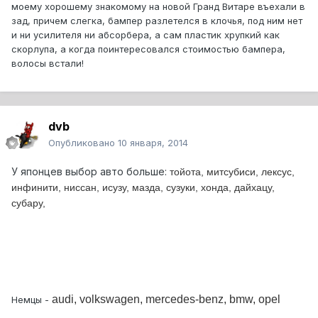
моему хорошему знакомому на новой Гранд Витаре въехали в
зад, причем слегка, бампер разлетелся в клочья, под ним нет
и ни усилителя ни абсорбера, а сам пластик хрупкий как
скорлупа, а когда поинтересовался стоимостью бампера,
волосы встали!
dvb
Опубликовано
10 января, 2014
У японцев выбор авто больше:
тойота, митсубиси, лексус,
инфинити, ниссан, исузу, мазда, сузуки, хонда, дайхацу,
субару,
audi,
volkswagen,
mercedes-benz,
bmw,
opel
Немцы -