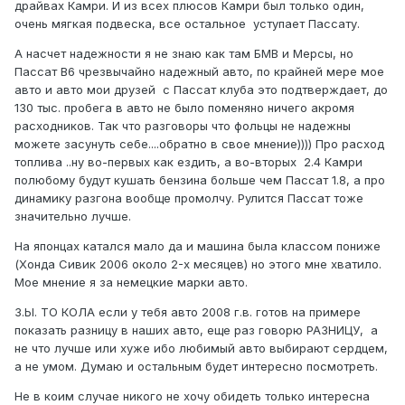
драйвах Камри. И из всех плюсов Камри был только один,
очень мягкая подвеска, все остальное уступает Пассату.
А насчет надежности я не знаю как там БМВ и Мерсы, но
Пассат В6 чрезвычайно надежный авто, по крайней мере мое
авто и авто мои друзей с Пассат клуба это подтверждает, до
130 тыс. пробега в авто не было поменяно ничего акромя
расходников. Так что разговоры что фольцы не надежны
можете засунуть себе....обратно в свое мнение)))) Про расход
топлива ..ну во-первых как ездить, а во-вторых 2.4 Камри
полюбому будут кушать бензина больше чем Пассат 1.8, а про
динамику разгона вообще промолчу. Рулится Пассат тоже
значительно лучше.
На японцах катался мало да и машина была классом пониже
(Хонда Сивик 2006 около 2-х месяцев) но этого мне хватило.
Мое мнение я за немецкие марки авто.
З.Ы. ТО КОЛА если у тебя авто 2008 г.в. готов на примере
показать разницу в наших авто, еще раз говорю РАЗНИЦУ, а
не что лучше или хуже ибо любимый авто выбирают сердцем,
а не умом. Думаю и остальным будет интересно посмотреть.
Не в коим случае никого не хочу обидеть только интересна