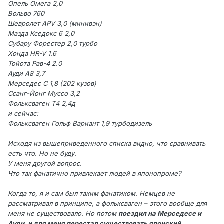
Опель Омега 2,0
Вольво 760
Шевролет APV 3,0 (минивэн)
Мазда Кседокс 6 2,0
Субару Форестер 2,0 турбо
Хонда HR-V 1.6
Тойота Рав-4 2.0
Ауди А8 3,7
Мерседес С 1,8 (202 кузов)
Ссанг-Йонг Муссо 3,2
Фольксваген Т4 2,4д
и сейчас:
Фольксваген Гольф Вариант 1,9 турбодизель
Исходя из вышеприведенного списка видно, что сравнивать
есть что. Но не буду.
У меня другой вопрос.
Что так фанатично привлекает людей в японопроме?
Когда то, я и сам был таким фанатиком. Немцев не
рассматривал в принципе, а фольксваген – этого вообще для
меня не существовало. Но потом
поездил на Мерседесе и
Ауди, и для меня перестал существовать японский