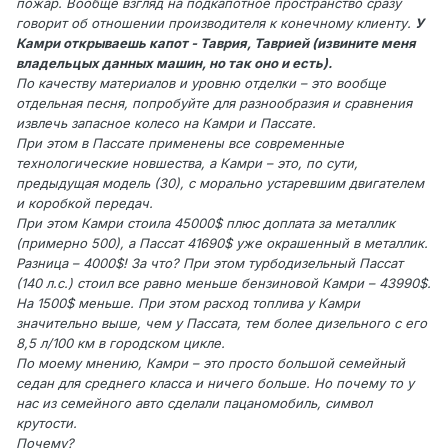
пожар. Вообще взгляд на подкапотное пространство сразу
говорит об отношении производителя к конечному клиенту.
У
Камри открываешь капот - Таврия, Таврией (извините меня
владельцых данных машин, но так оно и есть).
По качеству материалов и уровню отделки – это вообще
отдельная песня, попробуйте для разнообразия и сравнения
извлечь запасное колесо на Камри и Пассате.
При этом в Пассате применены все современные
технологические новшества, а Камри – это, по сути,
предыдущая модель (30), с морально устаревшим двигателем
и коробкой передач.
При этом Камри стоила 45000$ плюс доплата за металлик
(примерно 500), а Пассат 41690$ уже окрашенный в металлик.
Разница – 4000$! За что? При этом турбодизельный Пассат
(140 л.с.) стоил все равно меньше бензиновой Камри – 43990$.
На 1500$ меньше. При этом расход топлива у Камри
значительно выше, чем у Пассата, тем более дизельного с его
8,5 л/100 км в городском цикле.
По моему мнению, Камри – это просто большой семейный
седан для среднего класса и ничего больше. Но почему то у
нас из семейного авто сделали пацаномобиль, символ
крутости.
Почему?