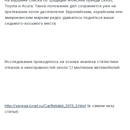
На вершине списка по традиции японские бренды Lexus,
Toyota и Acura. Такое положение дел сохраняется уже на
протяжении почти десятилетия. Европейским, корейским или
американским маркам редко удавалось подняться выше
седьмого-восьмого места.
Исследование проводилось на основе анализа статистики
отказов и неисправностей около 1,1 миллиона автомобилей.
http://serega.icnet.ru/CarReliabil_2013_3.html
(в самом низу
статьи)