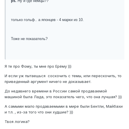
ps.
Ну и где немцы??
только гольф.. а японцев - 4 марки из 10.
Тоже не показатель?
Я те про Фому, ты мне про Ерёму )))
И если уж пытаешься соскочить с темы, или перескочить, то
приведенный аргумент ничего не доказывает.
До недавнего времени в России самой продаваемой
машиной была Лада, это показатель чего, что она лучшая? )))
А самыми мало продаваемыми в мире были Бентли, Майбахи
и т.п. , из-за того что они худшие? )))
Твоя логика?