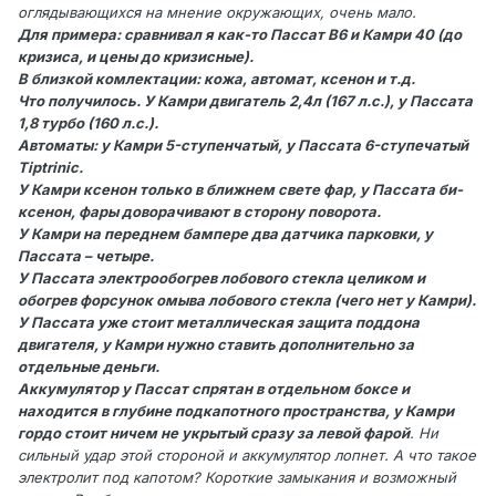
оглядывающихся на мнение окружающих, очень мало.
Для примера: сравнивал я как-то Пассат В6 и Камри 40 (до
кризиса, и цены до кризисные).
В близкой комлектации: кожа, автомат, ксенон и т.д.
Что получилось. У Камри двигатель 2,4л (167 л.с.), у Пассата
1,8 турбо (160 л.с.).
Автоматы: у Камри 5-ступенчатый, у Пассата 6-ступечатый
Tiptrinic.
У Камри ксенон только в ближнем свете фар, у Пассата би-
ксенон, фары доворачивают в сторону поворота.
У Камри на переднем бампере два датчика парковки, у
Пассата – четыре.
У Пассата электрообогрев лобового стекла целиком и
обогрев форсунок омыва лобового стекла (чего нет у Камри).
У Пассата уже стоит металлическая защита поддона
двигателя, у Камри нужно ставить дополнительно за
отдельные деньги.
Аккумулятор у Пассат спрятан в отдельном боксе и
находится в глубине подкапотного пространства, у Камри
гордо стоит ничем не укрытый сразу за левой фарой
. Ни
сильный удар этой стороной и аккумулятор лопнет. А что такое
электролит под капотом? Короткие замыкания и возможный