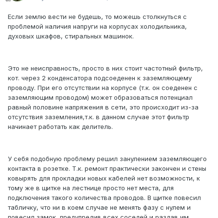
Если землю вести не будешь, то можешь столкнуться с
проблемой наличия напруги на корпусах холодильника,
духовых шкафов, стиральных машинок.
Это не неисправность, просто в них стоит частотный фильтр,
кот. через 2 конденсатора подсоеденен к заземляющему
проводу. При его отсутствии на корпусе (т.к. он соеденен с
заземляющим проводом) может образоваться потенциал
равный половине напряжения в сети, это происходит из-за
отсутствия заземления,т.к. в данном случае этот фильтр
начинает работать как делитель.
У себя подобную проблему решил занулением заземляющего
контакта в розетке. Т.к. ремонт практически закончен и стены
ковырять для прокладки новых кабелей нет возможности, к
тому же в щитке на лестнице просто нет места, для
подключения такого количества проводов. В щитке повесил
табличку, что ни в коем случае не менять фазу с нулем и
повесил замок, предупредив всех соседей и раздав им