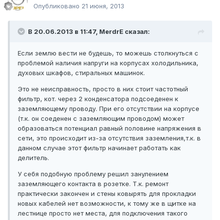
Опубликовано
21 июня, 2013
В 20.06.2013 в 11:47, MerdrE сказал:
Если землю вести не будешь, то можешь столкнуться с
проблемой наличия напруги на корпусах холодильника,
духовых шкафов, стиральных машинок.
Это не неисправность, просто в них стоит частотный
фильтр, кот. через 2 конденсатора подсоеденен к
заземляющему проводу. При его отсутствии на корпусе
(т.к. он соеденен с заземляющим проводом) может
образоваться потенциал равный половине напряжения в
сети, это происходит из-за отсутствия заземления,т.к. в
данном случае этот фильтр начинает работать как
делитель.
У себя подобную проблему решил занулением
заземляющего контакта в розетке. Т.к. ремонт
практически закончен и стены ковырять для прокладки
новых кабелей нет возможности, к тому же в щитке на
лестнице просто нет места, для подключения такого