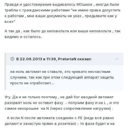
Правда и удостоверение выдавалось МОшное , иногда были
траблы с гражданскими работами "не имею права допустить
к работам , мне ваши документы не указ , предьявите как у
всех"
А так да , как было до киловольта или выше киловольта , так
видимо и осталось.
В 22.06.2013 в 11:36, PretariaN сказал:
на ноль автомат не ставьте, это чревато несчастным
случаем, так как при этом следующий аппарат защиты
просто не отработает....
Угу. Да и не только поэтому , не дай бог вводной автомат
разорвёт ноль но оставит фазу - получим фазу и на L , и что
самое нехорошее на N (через сопротивление нагрузки) .
А если N после автомата соединён с PE (ведь всё равно
делают и зачастую прямо в розетках) - то фаза будет и на