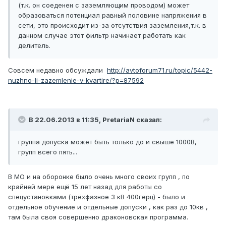
(т.к. он соеденен с заземляющим проводом) может
образоваться потенциал равный половине напряжения в
сети, это происходит из-за отсутствия заземления,т.к. в
данном случае этот фильтр начинает работать как
делитель.
Совсем недавно обсуждали
http://avtoforum71.ru/topic/5442-
nuzhno-li-zazemlenie-v-kvartire/?p=87592
В 22.06.2013 в 11:35, PretariaN сказал:
группа допуска может быть только до и свыше 1000В,
групп всего пять...
В МО и на оборонке было очень много своих групп , по
крайней мере ещё 15 лет назад для работы со
спецустановками (трёхфазное 3 кВ 400герц) - было и
отдельное обучение и отдельные допуски , как раз до 10кв ,
там была своя совершенно драконовская программа.