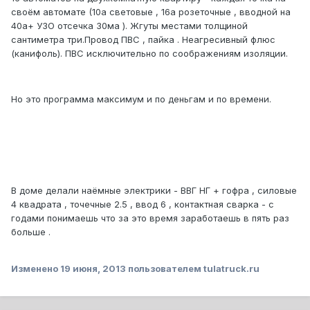
своём автомате (10а световые , 16а розеточные , вводной на
40а+ УЗО отсечка 30ма ). Жгуты местами толщиной
сантиметра три.Провод ПВС , пайка . Неагресивный флюс
(канифоль). ПВС исключительно по соображениям изоляции.
Но это программа максимум и по деньгам и по времени.
В доме делали наёмные электрики - ВВГ НГ + гофра , силовые
4 квадрата , точечные 2.5 , ввод 6 , контактная сварка - с
годами понимаешь что за это время заработаешь в пять раз
больше .
Изменено
19 июня, 2013
пользователем tulatruck.ru