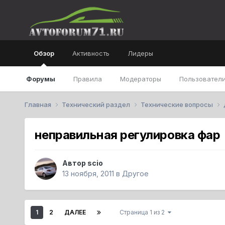
Обзор
Активность
Лидеры
Форумы
Правила
Модераторы
Пользователи
Главная
Технический раздел
Технические вопросы
неправильная регулировка фар
Автор
scio
13 ноября, 2011
в
Другое
1
2
ДАЛЕЕ
Страница 1 из 2