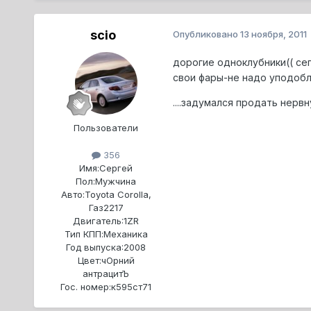
scio
Опубликовано
13 ноября, 2011
дорогие одноклубники(( сег
свои фары-не надо уподобл
....задумался продать нервн
Пользователи
356
Имя:
Сергей
Пол:
Мужчина
Авто:
Toyota Corolla,
Газ2217
Двигатель:
1ZR
Тип КПП:
Механика
Год выпуска:
2008
Цвет:
чОрний
антрацитЪ
Гос. номер:
к595ст71