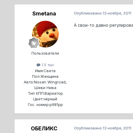
Smetana
Опубликовано
13 ноября, 2011
А свои-то давно регулиров
Пользователи
1.5 тыс
Имя:
Света
Пол:
Женщина
Авто:
Nissan Wingroad,
Шеви Нива
Тип КПП:
Вариатор
Цвет:
чёрный
Гос. номер:
р981рр
ОБЕЛИКС
Опубликовано
13 ноября, 2011