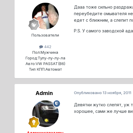
Дааа тоже сильно раздража
переубедите омывателя нету
едет с ближним, а слепит 
P.S. У самого заводской ад
Пользователи
442
Пол:
Мужчина
Город:
Тулу-лу-лу-ла
Авто:
VW PASSAT(B6)
Тип КПП:
Автомат
Admin
Опубликовано
13 ноября, 2011
Девятки жутко слепят, уж 
хорошее, сами же лучше в
Администраторы