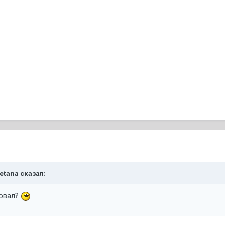
metana сказал:
ровал?