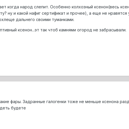
ет когда народ слепит. Особенно колхозный ксенон(весь ксено
? ну и какой нафиг сертификат и прочее), а еще не нравятся 
похлеще дальнего своими туманками.
аптивный ксенон...эт так чтоб камнями огород не забрасывали.
такие фары. Задранные галогенки тоже не меньше ксенона разд
идеть будете