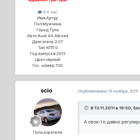
9.4 тыс
Имя:
Артур
Пол:
Мужчина
Город:
Тула
Авто:
Audi A4 Allroad
Двигатель:
2.0T
Тип КПП:
0
Год выпуска:
2013
Цвет:
чёрный
Гос. номер:
700
scio
Опубликовано
13 ноября, 2011
В 13.11.2011 в 19:50, S
А свои-то давно регули
Пользователи