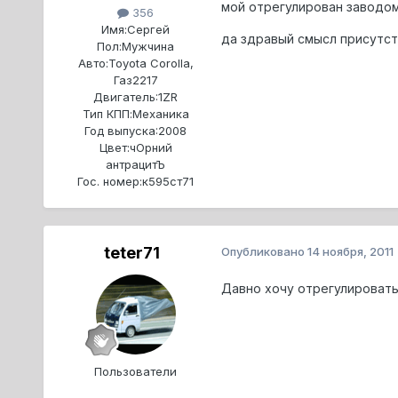
мой отрегулирован заводом
356
Имя:
Сергей
да здравый смысл присутств
Пол:
Мужчина
Авто:
Toyota Corolla,
Газ2217
Двигатель:
1ZR
Тип КПП:
Механика
Год выпуска:
2008
Цвет:
чОрний
антрацитЪ
Гос. номер:
к595ст71
teter71
Опубликовано
14 ноября, 2011
Давно хочу отрегулировать
Пользователи