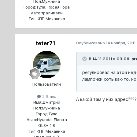
Пол:
Мужчина
Город:
Тула, Косая Гора
Авто:
траливали
Тип КПП:
Механика
teter71
Опубликовано
14 ноября, 2011
В 14.11.2011 в 03:06, pr
регулировал на этой нед
лампочки хоть как-то, но
Пользователи
2.6 тыс
А какой там у них адрес???
Имя:
Дмитрий
Пол:
Мужчина
Город:
Тула
Авто:
Hyundai Elantra
GLS+ 1,8
Тип КПП:
Механика
Цвет:
черный