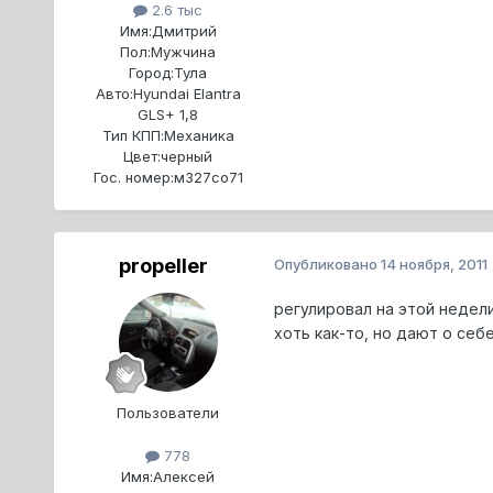
2.6 тыс
Имя:
Дмитрий
Пол:
Мужчина
Город:
Тула
Авто:
Hyundai Elantra
GLS+ 1,8
Тип КПП:
Механика
Цвет:
черный
Гос. номер:
м327со71
propeller
Опубликовано
14 ноября, 2011
регулировал на этой недели
хоть как-то, но дают о себе
Пользователи
778
Имя:
Алексей