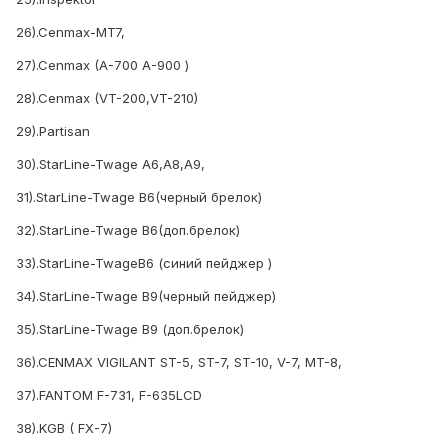
26).Cenmax-MT7,
27).Cenmax (A-700 A-900 )
28).Cenmax (VT-200,VT-210)
29).Partisan
30).StarLine-Twage А6,А8,А9,
31).StarLine-Twage В6(черный брелок)
32).StarLine-Twage В6(доп.брелок)
33).StarLine-TwageВ6 (синий пейджер )
34).StarLine-Twage В9(черный пейджер)
35).StarLine-Twage В9 (доп.брелок)
36).CENMAX VIGILANT ST-5, ST-7, ST-10, V-7, MT-8,
37).FANTOM F-731, F-635LCD
38).KGB ( FX-7)