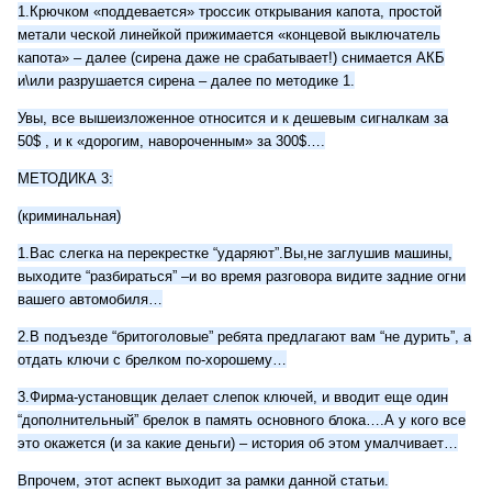
1.Крючком «поддевается» троссик открывания капота, простой
метали ческой линейкой прижимается «концевой выключатель
капота» – далее (сирена даже не срабатывает!) снимается АКБ
и\или разрушается сирена – далее по методике 1.
Увы, все вышеизложенное относится и к дешевым сигналкам за
50$ , и к «дорогим, навороченным» за 300$….
МЕТОДИКА 3:
(криминальная)
1.Вас слегка на перекрестке “ударяют”.Вы,не заглушив машины,
выходите “разбираться” –и во время разговора видите задние огни
вашего автомобиля…
2.В подъезде “бритоголовые” ребята предлагают вам “не дурить”, а
отдать ключи с брелком по-хорошему…
3.Фирма-установщик делает слепок ключей, и вводит еще один
“дополнительный” брелок в память основного блока….А у кого все
это окажется (и за какие деньги) – история об этом умалчивает…
Впрочем, этот аспект выходит за рамки данной статьи.