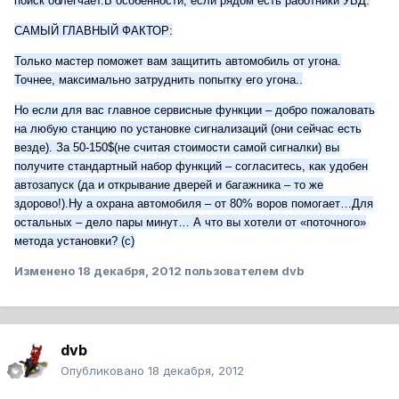
поиск облегчает.В особенности, если рядом есть работники УВД.
САМЫЙ ГЛАВНЫЙ ФАКТОР:
Только мастер поможет вам защитить автомобиль от угона.
Точнее, максимально затруднить попытку его угона..
Но если для вас главное сервисные функции – добро пожаловать
на любую станцию по установке сигнализаций (они сейчас есть
везде). За 50-150$(не считая стоимости самой сигналки) вы
получите стандартный набор функций – согласитесь, как удобен
автозапуск (да и открывание дверей и багажника – то же
здорово!).Ну а охрана автомобиля – от 80% воров помогает…Для
остальных – дело пары минут… А что вы хотели от «поточного»
метода установки? (с)
Изменено
18 декабря, 2012
пользователем dvb
dvb
Опубликовано
18 декабря, 2012