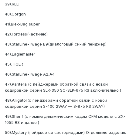
39).REEF
40).Gorgon
41).Blek-Bag super
42).Fortress(частично)
43).StarLine-Twage В9(диалоговый синий пейджер)
44).Eaglemaster
45).TIGER
46).StarLine-Twage А2,A4
47).Pantera (с пейджерами обратной связи c новой
кодировкой серии SLK-350 SC-SLK-675 RS включительно )
48).Alligator(с пейджерами обратной связи c новой
кодировкой серии S-400 2WAY — S-875 RS 2WAY)
49).Sherif (с номым динамическим кодом CFM модели с ZX-
1055 RS и далее )
50).Mystery (пейджер со светодиодами) Отдельные изделия: