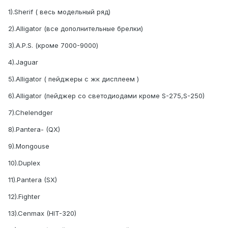
1).Sherif ( весь модельный ряд)
2).Alligator (все дополнительные брелки)
3).A.P.S. (кроме 7000-9000)
4).Jaguar
5).Alligator ( пейджеры с жк дисплеем )
6).Alligator (пейджер со светодиодами кроме S-275,S-250)
7).Chelendger
8).Pantera- (QX)
9).Mongouse
10).Duplex
11).Pantera (SX)
12).Fighter
13).Cenmax (HIT-320)