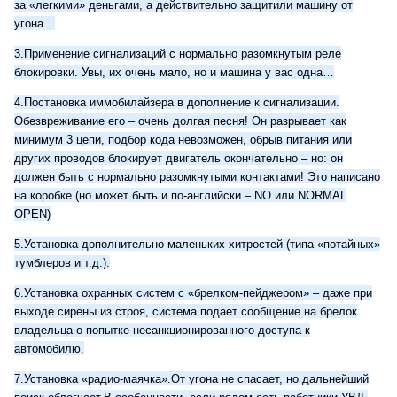
за «легкими» деньгами, а действительно защитили машину от
угона…
3.Применение сигнализаций с нормально разомкнутым реле
блокировки. Увы, их очень мало, но и машина у вас одна…
4.Постановка иммобилайзера в дополнение к сигнализации.
Обезвреживание его – очень долгая песня! Он разрывает как
минимум 3 цепи, подбор кода невозможен, обрыв питания или
других проводов блокирует двигатель окончательно – но: он
должен быть с нормально разомкнутыми контактами! Это написано
на коробке (но может быть и по-английски – NO или NORMAL
OPEN)
5.Установка дополнительно маленьких хитростей (типа «потайных»
тумблеров и т.д.).
6.Установка охранных систем с «брелком-пейджером» – даже при
выходе сирены из строя, система подает сообщение на брелок
владельца о попытке несанкционированного доступа к
автомобилю.
7.Установка «радио-маячка».От угона не спасает, но дальнейший