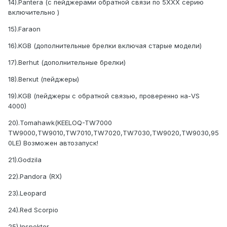
14).Pantera (с пейджерами обратной связи по 5ХХХ серию
включительно )
15).Faraon
16).KGB (дополнительные брелки включая старые модели)
17).Berhut (дополнительные брелки)
18).Berкut (пейджеры)
19).KGB (пейджеры с обратной связью, проверенно на-VS
4000)
20).Tomahawk(KEELOQ-TW7000
TW9000,TW9010,TW7010,TW7020,TW7030,TW9020,TW9030,95
0LE) Возможен автозапуск!
21).Godzila
22).Pandora (RX)
23).Leopard
24).Red Scorpio
25).Inspektor