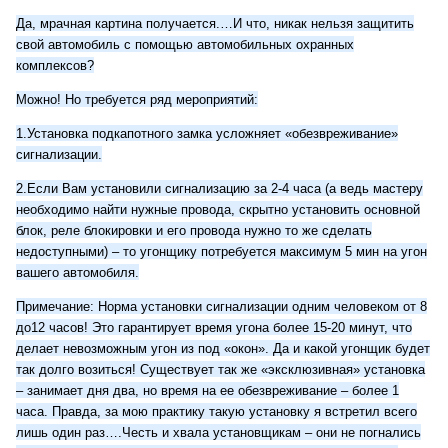
Да, мрачная картина получается.…И что, никак нельзя защитить
свой автомобиль с помощью автомобильных охранных
комплексов?
Можно! Но требуется ряд мероприятий:
1.Установка подкапотного замка усложняет «обезвреживание»
сигнализации.
2.Если Вам установили сигнализацию за 2-4 часа (а ведь мастеру
необходимо найти нужные провода, скрытно установить основной
блок, реле блокировки и его провода нужно то же сделать
недоступными) – то угонщику потребуется максимум 5 мин на угон
вашего автомобиля.
Примечание: Норма установки сигнализации одним человеком от 8
до12 часов! Это гарантирует время угона более 15-20 минут, что
делает невозможным угон из под «окон». Да и какой угонщик будет
так долго возиться! Существует так же «эксклюзивная» установка
– занимает дня два, но время на ее обезвреживание – более 1
часа. Правда, за мою практику такую установку я встретил всего
лишь один раз….Честь и хвала установщикам – они не погнались