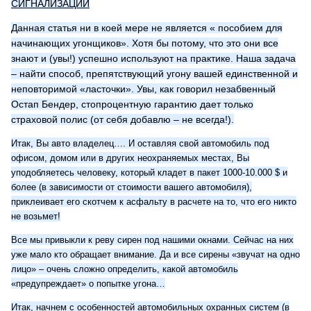
СИГНАЛИЗАЦИИ
Данная статья ни в коей мере не является « пособием для
начинающих угонщиков». Хотя бы потому, что это они все
знают и (увы!) успешно используют на практике. Наша задача
– найти способ, препятствующий угону вашей единственной и
неповторимой «ласточки». Увы, как говорил незабвенный
Остап Бендер, стопроцентную гарантию дает только
страховой полис (от себя добавлю – не всегда!).
Итак, Вы авто владелец…. И оставляя свой автомобиль под
офисом, домом или в других неохраняемых местах, Вы
уподобляетесь человеку, который кладет в пакет 1000-10.000 $ и
более (в зависимости от стоимости вашего автомобиля),
приклеивает его скотчем к асфальту в расчете на то, что его никто
не возьмет!
Все мы привыкли к реву сирен под нашими окнами. Сейчас на них
уже мало кто обращает внимание. Да и все сирены «звучат на одно
лицо» – очень сложно определить, какой автомобиль
«предупреждает» о попытке угона…
Итак, начнем с особенностей автомобильных охранных систем (в