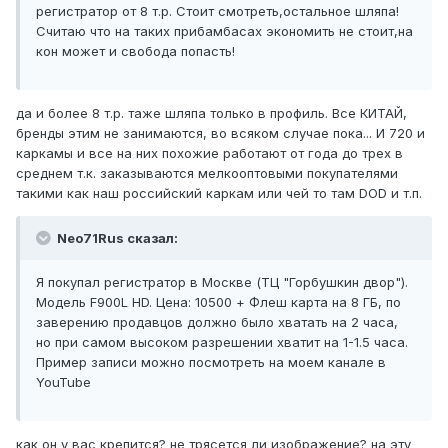
регистратор от 8 т.р. Стоит смотреть,остальное шляпа!
Считаю что на таких прибамбасах экономить не стоит,на
кон может и свобода попасть!
да и более 8 т.р. таже шляпа только в профиль. Все КИТАЙ,
бренды этим не занимаются, во всяком случае пока... И 720 и
каркамы и все на них похожие работают от года до трех в
среднем т.к. заказываются мелкооптовыми покупателями
такими как наш российский каркам или чей то там DOD и т.п.
Neo71Rus сказал:
Я покупал регистратор в Москве (ТЦ "Горбушкин двор").
Модель F900L HD. Цена: 10500 + Флеш карта на 8 ГБ, по
заверению продавцов должно было хватать на 2 часа,
но при самом высоком разрешении хватит на 1-1.5 часа.
Пример записи можно посмотреть на моем канале в
YouTube
как он у вас крепится? не трясется ли изображение? на эту