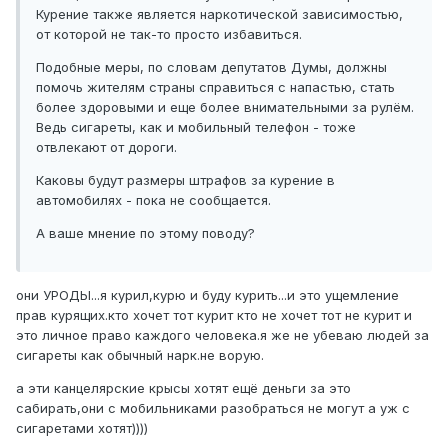
Курение также является наркотической зависимостью,
от которой не так-то просто избавиться.
Подобные меры, по словам депутатов Думы, должны
помочь жителям страны справиться с напастью, стать
более здоровыми и еще более внимательными за рулём.
Ведь сигареты, как и мобильный телефон - тоже
отвлекают от дороги.
Каковы будут размеры штрафов за курение в
автомобилях - пока не сообщается.
А ваше мнение по этому поводу?
они УРОДЫ...я курил,курю и буду курить...и это ущемление
прав курящих.кто хочет тот курит кто не хочет тот не курит и
это личное право каждого человека.я же не убеваю людей за
сигареты как обычный нарк.не ворую.
а эти канцелярские крысы хотят ещё деньги за это
сабирать,они с мобильниками разобраться не могут а уж с
сигаретами хотят))))