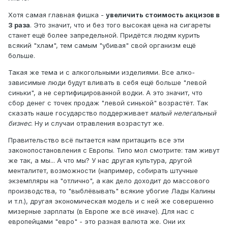
Хотя самая главная фишка -
увеличить стоимость акцизов в
3 раза
. Это значит, что и без того высокая цена на сигареты
станет ещё более запредельной. Придётся людям курить
всякий "хлам", тем самым "убивая" свой организм ещё
больше.
Такая же тема и с алкогольными изделиями. Все алко-
зависимые люди будут вливать в себя ещё больше "левой
синьки", а не сертифицированной водки. А это значит, что
сбор денег с точек продаж "левой синькой" возрастёт. Так
сказать наше государство поддерживает
малый нелегальный
бизнес
. Ну и случаи отравления возрастут же.
Правительство всё пытается нам притащить все эти
законопостановления с Европы. Типо мол смотрите: там живут
же так, а мы... А что мы? У нас другая культура, другой
менталитет, возможности (например, собирать штучные
экземпляры на "отлично", а как дело доходит до массового
производства, то "выблёвывать" всякие убогие Лады Калины
и т.п.), другая экономическая модель и с ней же совершенно
мизерные зарплаты (в Европе же всё иначе). Для нас с
европейцами "евро" - это разная валюта же. Они их