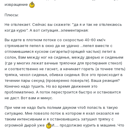
извращение
Плюсы:
Не отвлекает. Сейчас вы скажете: "да я и так не отвлекаюсь
когда курю". А вот ситуация...элементарная:
Вы едете в плотном потоке со скоростью 40-60 км/ч
стряхиваете пепел в окно да не удачно ...пепел вместе с
отломившимся куском сигареты(горящей частью) летит в
солон, Вам между ног на сиденье, между дверью и сиденьем
(где у многих лежат вечные тряпочки для протирания стекол)
и соответственно не гаснет, а начинает гореть (а точнее тлеть)
тряпка, чехол сиденья, обивка сиденья. Все это происходит в
течении пары секунд (проверенно поверьте). Ваша реакция?
Конечно надо тушить. Но во время движения это
проблематично. А поток перестроится быстро и остановится
не даст. Вот вам и минус.
При чем не надо быть полным дауном чтоб попасть в такую
ситуацию. Мне повезло поток в котором я ехал оказался не
таким интенсивным и я остановившись затушил тряпку с
огромной дырой уже
И..... продолжаю курить в машине. Что