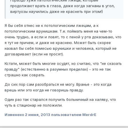
Гораздо хуже патологические лжецы, которые
продолжают врать в глаза, даже когда загнаны в угол,
виртуозы научились даже не краснеть при этом!)
Я бы себя отнес не к потологическим лжецам, а к
потологическим врунишкам. Т.е. поймать меня на чем-то
очень трудно, а если и ловят, то с пеной у рта доказываю, что
я тут не причем, и даже не краснею. Может быть скорее
назвал бы себя помесью врунишки и человека, который не
договаривает (если не просят).
Кстати, может быть многие осудят, но считаю, что "не сказать
правду" (естественно в разумных пределах) - это не так
страшно как соврать.
До сих пор сам разобраться не могу. Вранье - это когда
врешь или это когда не говоришь правду.
Один раз так старался получить больничный на халяву, что
чуть в стационар не положили.
Изменено
2 июня, 2013
пользователем MerdrE