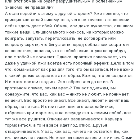
или этот обман не будет разрушительным и болезненным.
Знакомо, не правда ли?
А если подойти к этому с другой стороны? Уже понятно, что
принцип «не делай никому того, чего не хочешь в отношении
себя» здесь дает сбой. Обман, или даже лукавство, слишком
тонкие вещи. Слишком много нюансов, на которых можно
поиграть, запутать, перетолковать, не договорить или
попросту скрыть, что бы устоять перед соблазном соврать и
не попасться, полагая, что с тобой такие штуки не пройдут,
или с тобой не посмеют. Однако, практика показывает, что
даже у удачной лжи всегда есть побочный эффект. Дело в том
что, обманывают как раз для того что бы казаться. И не важно
с какой целью создается этот образ. Важно, что он создается.
И в этом состоит подвох. Этот образ всегда не вы. В
противном случае, зачем врать? Так вот однажды, вы
обнаружите, что вас, как вас – никто не любит, не понимает,
не ценит. Вас просто не знают. Все знают, любят и ценят ваш
образ, но не вас. И стоит вам немного расслабиться,
отбросить притворство, и на секунду стать самим собой, как
тут же все рушится. Отношения разваливаются. Карьера
тормозиться, а то и вовсе идет под откос. Друзья
отворачиваются. У вас, как вас, ничего не остается. Вы, как
вы, никому не нужны. Но ведь вы сами затеяли эту игру. Сами