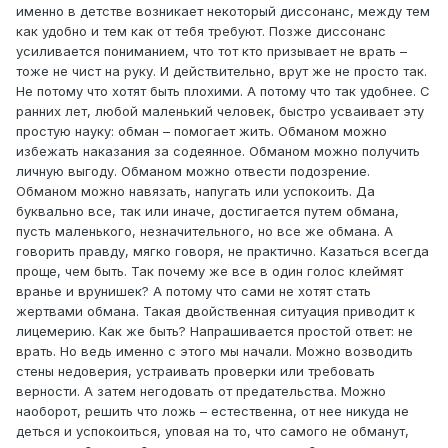
именно в детстве возникает некоторый диссонанс, между тем
как удобно и тем как от тебя требуют. Позже диссонанс
усиливается пониманием, что тот кто призывает не врать –
тоже не чист на руку. И действительно, врут же не просто так.
Не потому что хотят быть плохими. А потому что так удобнее. С
ранних лет, любой маленький человек, быстро усваивает эту
простую науку: обман – помогает жить. Обманом можно
избежать наказания за содеянное. Обманом можно получить
личную выгоду. Обманом можно отвести подозрение.
Обманом можно навязать, напугать или успокоить. Да
буквально все, так или иначе, достигается путем обмана,
пусть маленького, незначительного, но все же обмана. А
говорить правду, мягко говоря, не практично. Казаться всегда
проще, чем быть. Так почему же все в один голос клеймят
вранье и врунишек? А потому что сами не хотят стать
жертвами обмана. Такая двойственная ситуация приводит к
лицемерию. Как же быть? Напрашивается простой ответ: не
врать. Но ведь именно с этого мы начали. Можно возводить
стены недоверия, устраивать проверки или требовать
верности. А затем негодовать от предательства. Можно
наоборот, решить что ложь – естественна, от нее никуда не
деться и успокоиться, уповая на то, что самого не обманут,