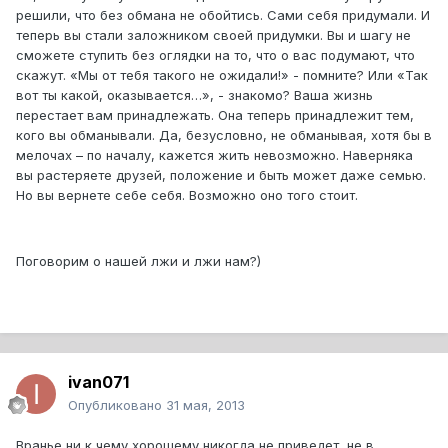
решили, что без обмана не обойтись. Сами себя придумали. И
теперь вы стали заложником своей придумки. Вы и шагу не
сможете ступить без оглядки на то, что о вас подумают, что
скажут. «Мы от тебя такого не ожидали!» - помните? Или «Так
вот ты какой, оказывается…», - знакомо? Ваша жизнь
перестает вам принадлежать. Она теперь принадлежит тем,
кого вы обманывали. Да, безусловно, не обманывая, хотя бы в
мелочах – по началу, кажется жить невозможно. Наверняка
вы растеряете друзей, положение и быть может даже семью.
Но вы вернете себе себя. Возможно оно того стоит.
Поговорим о нашей лжи и лжи нам?)
ivan071
Опубликовано
31 мая, 2013
Вранье ни к чему хорошему никогда не приведет, не в