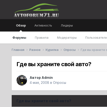
Обзор
Активность
Лидеры
Форумы
Правила
Модераторы
Пользователи
Главная
Разное
Курилка
Опросы
Где вы храните 
Где вы храните свой авто?
Автор
Admin
4 мая, 2008
в
Опросы
Где вы храните свой авто?