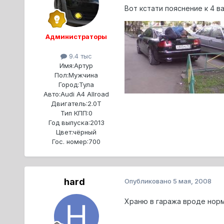
Вот кстати пояснение к 4 в
Администраторы
9.4 тыс
Имя:
Артур
Пол:
Мужчина
Город:
Тула
Авто:
Audi A4 Allroad
Двигатель:
2.0T
Тип КПП:
0
Год выпуска:
2013
Цвет:
чёрный
Гос. номер:
700
hard
Опубликовано
5 мая, 2008
Храню в гаража вроде норм