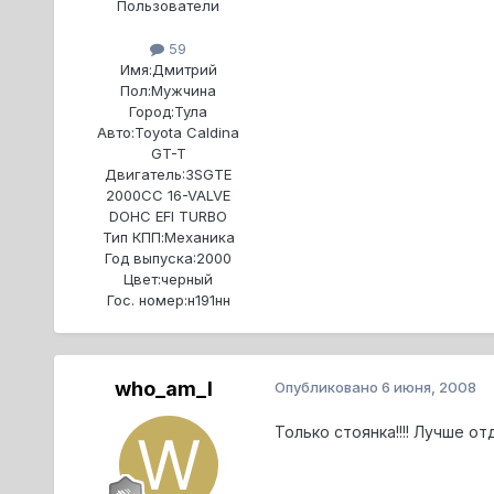
Пользователи
59
Имя:
Дмитрий
Пол:
Мужчина
Город:
Тула
Авто:
Toyota Caldina
GT-T
Двигатель:
3SGTE
2000CC 16-VALVE
DOHC EFI TURBO
Тип КПП:
Механика
Год выпуска:
2000
Цвет:
черный
Гос. номер:
н191нн
who_am_I
Опубликовано
6 июня, 2008
Только стоянка!!!! Лучше отд