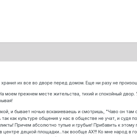
 хранил их все во дворе перед домом. Еще ни разу не произош
 На моем прежнем месте жительства, тихий и спокойный двор. У 
рывая!
лкой, и бывает ночью вскакиеваешь и смотришь, "Чаво он там 
 так как культуре общения у нас в обществе не учат, и судя по
ликты! Причем абсолютно тупые и грубые! Прибавить к этому 
в центре децкой площадки...так вообще АХ!!! Ко мне народ в г