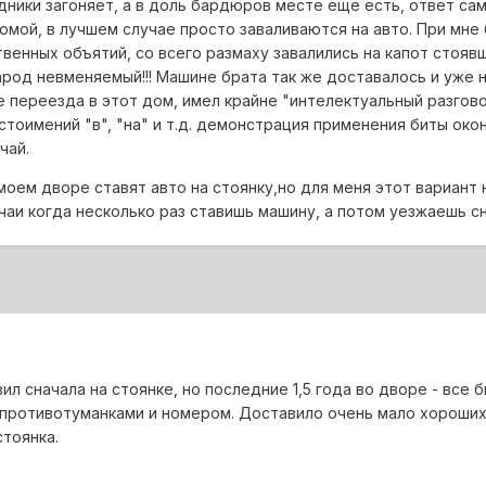
дники загоняет, а в доль бардюров месте еще есть, ответ са
омой, в лучшем случае просто заваливаются на авто. При мне 
венных объятий, со всего размаху завалились на капот стоявшей
од невменяемый!!! Машине брата так же доставалось и уже не 
е переезда в этот дом, имел крайне "интелектуальный разгов
тоимений "в", "на" и т.д. демонстрация применения биты око
чай.
моем дворе ставят авто на стоянку,но для меня этот вариант н
чаи когда несколько раз ставишь машину, а потом уезжаешь сно
 сначала на стоянке, но последние 1,5 года во дворе - все б
противотуманками и номером. Доставило очень мало хороших 
стоянка.