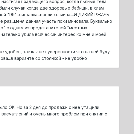
м настигает задающего вопрос, когда пьяные тела
были случаи когда две здоровые бабищи, в хлам
 "99"...сигналка...вопли хозяина....И ДИКИЙ РЖАЧЬ
раз...меня данная участь поки миновала. Буквально
ор" с одним из представителей "местных
нчательно убила всяческий интерес ко мне и моей
е удобен, так как нет уверенности что на ней будут
ва...в варианте со стоянкой - не удобно
ыло ОК. Но за 2 дня до продажи с нее утащили
впечатлений и очень много проблем при снятии с