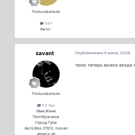
Пользователи
547
Авто:
-
savant
Опубликовано
6 июня, 2008
твою теперь можно везде 
Пользователи
1.3 тыс
Имя:
Женя
Пол:
Мужчина
Город:
Тула
Авто:
Ваз 21103, nissan
almera gti