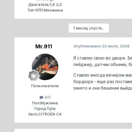
Двигатель:
1,6 2,0
Тип КПП:
Механика
1 месяц спустя...
Mr.911
Опубликовано
22 июля, 2008
Я ставлю свою во дворе. Зи
пейджер, датчик объема, би
Ставлю иногда вечером маши
бордюра - еще раз постави
Пользователи
занято и она бешеная выйд
401
Пол:
Мужчина
Город:
Тула
Авто:
CITROЁN C4