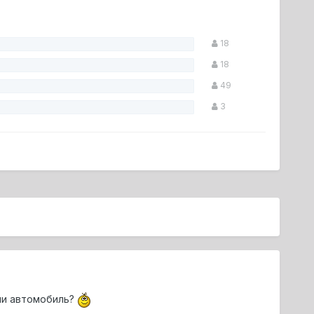
18
18
49
3
 ли автомобиль?