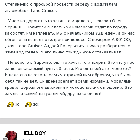
Степаненко с просьбой провести беседу с водителем
автомобиля Land Cruiser.
- У нас на дорогах, что хотят, то и делают, - сказал Олег
Черныш. – Водители с блатными номерами ездят по городу
как хотят, им наплевать. Мы с начальником УВД едем, а он нас
обгоняет и пошел по встречной полосе. С номером А 001 ОО,
джип Land Cruiser. Андрей Валерьевич, лично разберитесь с
этим водителем. Я его лично трижды уже останавливал.
- По дороге в Заречье, он, что хочет, то и творит. Это что у нас
за неприкасаемый пуп в области. Кто он такой этот человек?
И надо его наказать, самым строжайшим образом, что бы он
себя так не вел. Он пренебрегает всеми нормами, моралями
правил дорожного движения и человеческих отношений. Это
хамлюга самый натуральный, других слов нет!
:lol:
:lol:
HELL BOY