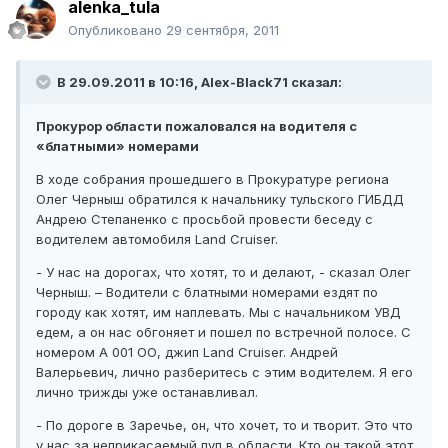
alenka_tula
Опубликовано
29 сентября, 2011
В 29.09.2011 в 10:16, Alex-Black71 сказал:
Прокурор области пожаловался на водителя с
«блатными» номерами
В ходе собрания прошедшего в Прокуратуре региона
Олег Черныш обратился к начальнику тульского ГИБДД
Андрею Степаненко с просьбой провести беседу с
водителем автомобиля Land Cruiser.
- У нас на дорогах, что хотят, то и делают, - сказал Олег
Черныш. – Водители с блатными номерами ездят по
городу как хотят, им наплевать. Мы с начальником УВД
едем, а он нас обгоняет и пошел по встречной полосе. С
номером А 001 ОО, джип Land Cruiser. Андрей
Валерьевич, лично разберитесь с этим водителем. Я его
лично трижды уже останавливал.
- По дороге в Заречье, он, что хочет, то и творит. Это что
у нас за неприкасаемый пуп в области. Кто он такой этот