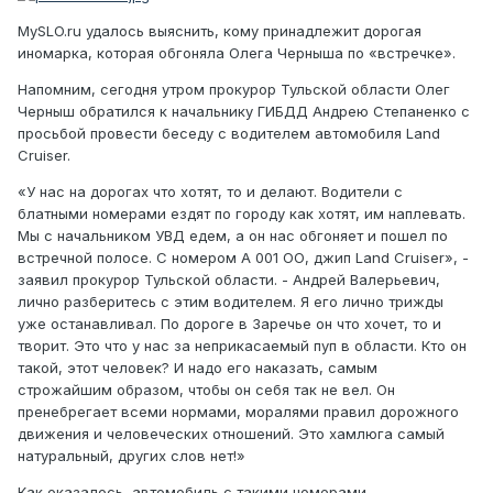
MySLO.ru удалось выяснить, кому принадлежит дорогая
иномарка, которая обгоняла Олега Черныша по «встречке».
Напомним, сегодня утром прокурор Тульской области Олег
Черныш обратился к начальнику ГИБДД Андрею Степаненко с
просьбой провести беседу с водителем автомобиля Land
Cruiser.
«У нас на дорогах что хотят, то и делают. Водители с
блатными номерами ездят по городу как хотят, им наплевать.
Мы с начальником УВД едем, а он нас обгоняет и пошел по
встречной полосе. С номером А 001 ОО, джип Land Cruiser», -
заявил прокурор Тульской области. - Андрей Валерьевич,
лично разберитесь с этим водителем. Я его лично трижды
уже останавливал. По дороге в Заречье он что хочет, то и
творит. Это что у нас за неприкасаемый пуп в области. Кто он
такой, этот человек? И надо его наказать, самым
строжайшим образом, чтобы он себя так не вел. Он
пренебрегает всеми нормами, моралями правил дорожного
движения и человеческих отношений. Это хамлюга самый
натуральный, других слов нет!»
Как оказалось, автомобиль с такими номерами