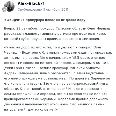
Alex-Black71
Опубликовано
3 октября, 2011
«Обидчик» прокурора попал на видеокамеру
Вчера, 29 сентября, прокурор Тульской области Олег Черныш
рассказал главному гаишнику региона про водителя-хама,
который грубо нарушает правила дорожного движения.
«У нас на дорогах что хотят, то и делают, - говорил Олег
Черныш. - Водители с блатными номерами ездят по городу как
хотят, им наплевать. Мы с начальником УВД едем, а он нас
обгоняет и пошел по встречной полосе. С номером А 001 ОО,
джип Land Cruiser, - заявил прокурор Тульской области. -
Андрей Валерьевич, лично разберитесь с этим водителем. Я
его лично трижды уже останавливал. По дороге в Заречье он
что хочет, то и творит. Это что у нас за неприкасаемый пуп в
области. Кто он такой, этот человек? И надо его наказать
самым строжайшим образом, что бы он себя так не вел. Он
пренебрегает всеми нормами, моралями правил дорожного
движения и человеческих отношений. Это хамлюга самый
натуральный, других слов нет!»