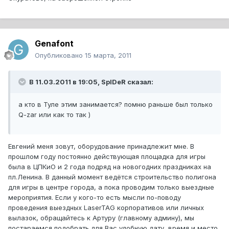
Genafont
Опубликовано
15 марта, 2011
В 11.03.2011 в 19:05, SpIDeR сказал:
а кто в Туле этим занимается? помню раньше был только
Q-zar или как то так )
Евгений меня зовут, оборудование принадлежит мне. В
прошлом году постоянно действующая площадка для игры
была в ЦПКиО и 2 года подряд на новогодних праздниках на
пл.Ленина. В данный момент ведётся строительство полигона
для игры в центре города, а пока проводим только выездные
мероприятия. Если у кого-то есть мысли по-поводу
проведения выездных LaserTAG корпоративов или личных
вылазок, обращайтесь к Артуру (главному админу), мы
постараемся подобрать для Вас удобную дату, время и место.