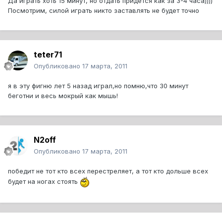
Да играть хоть 15 минут, но отдать придётся как за 3-4 часа))))
Посмотрим, силой играть никто заставлять не будет точно
teter71
Опубликовано
17 марта, 2011
я в эту фигню лет 5 назад играл,но помню,что 30 минут
беготни и весь мокрый как мышь!
N2off
Опубликовано
17 марта, 2011
победит не тот кто всех перестреляет, а тот кто дольше всех
будет на ногах стоять