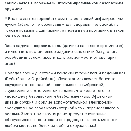
заключается в поражении игроков-противников безопасным
оружием.
У Вас в руках лазерный автомат, стреляющий инфракрасным
лучом (абсолютно безопасным для здоровья человека), на
голове повязка с датчиками, а перед вами противник в такой
же амуниции.
Ваша задача – поразить цель (датчики на голове противника)
и выполнить поставленное задание (захватить базу, флаг,
освободить заложников и т.д. в зависимости от сценария
игры).
Обладая преимуществами контактных технологий ведения боя
(Пейнтболл и Страйкболл), Лазертаг исключает болевые
ощущения от попаданий – они заменены вибрацией,
звуковыми и световыми сигналами, что делает его по-
настоящему безопасным и безболезненным. Эффектный
дизайн оружия и обилие вспомогательной электроники
пробудят в Вас героя компьютерной игры, перенесённого в
реальный мир! При этом игра не требует специально
оборудованного полигона и спецодежды – играть можно в
любом месте, не боясь за себя и окружающих!