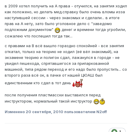
в 2009 хотел получить на A права - отучился, на занятия ходил
как положено, но делать мед.справку было очень вломы изза
наступившей сессии - через знакомых и сделали... в итоге
прав на А нету, зато было уголовное дело с "заведомо
подложным документом"
денег и времени тогда угробили,
сожалею что поспешил тогда так...
с правами на B всё вышло гораздно спокойней - все занятия
откатал, только на теорию не ходил (её вёл знакомый), на
экзамене теорию и полигон сдал, лажанулся в городе - не
увидел пешехода, спрятавшегося за припаркованной
машиной, типа рядом переход и его надо было пропустить... со
второго раза всё ок, в пачке от нашей ЦЮАШ был
единственным кто сдал в тот день
после получения пластмасски выставился перед
инструктором, нормальный такой инструктор
Изменено
20 сентября, 2010
пользователем N2off
1