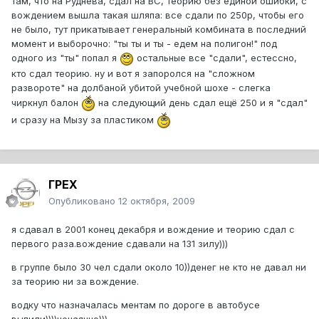
там, что на Руднева, сдал на ВС, теорию без единой ошибки, с
вождением вышла такая шляпа: все сдали по 250р, чтобы его
не было, тут прикатывает генеральный комбината в последний
момент и выборочно: "ты ты и ты - едем на полигон!" под
одного из "ты" попал я
остальные все "сдали", естессно,
кто сдал теорию. ну и вот я запоролся на "сложном
развороте" на долбаной убитой учебной шохе - слегка
чиркнул балон
на следующий день сдал ещё 250 и я "сдал"
и сразу на Мызу за пластиком
ГРЕХ
Опубликовано
12 октября, 2009
я сдавал в 2001 конец декабря и вождение и теорию сдал с
первого раза.вождение сдавали на 131 зилу)))
в группе было 30 чел сдали около 10))денег не кто не давал ни
за теорию ни за вождение.
водку что назначалась ментам по дороге в автобусе