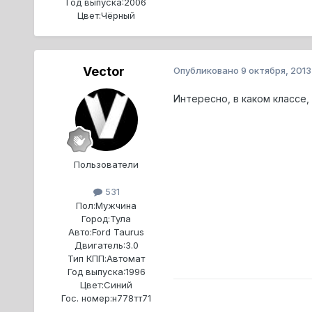
Год выпуска:
2006
Цвет:
Чёрный
Vector
Опубликовано
9 октября, 2013
Интересно, в каком классе, 
Пользователи
531
Пол:
Мужчина
Город:
Тула
Авто:
Ford Taurus
Двигатель:
3.0
Тип КПП:
Автомат
Год выпуска:
1996
Цвет:
Синий
Гос. номер:
н778тт71