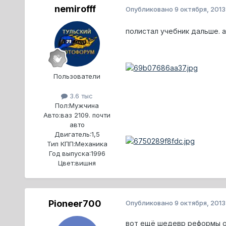
nemirofff
Опубликовано
9 октября, 2013
полистал учебник дальше. 
Пользователи
3.6 тыс
Пол:
Мужчина
Авто:
ваз 2109. почти
авто
Двигатель:
1,5
Тип КПП:
Механика
Год выпуска:
1996
Цвет:
вишня
Pioneer700
Опубликовано
9 октября, 2013
вот ещё шедевр реформы 