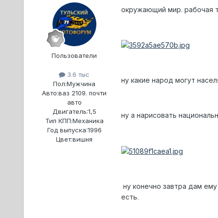
окружающий мир. рабочая т
Пользователи
3.6 тыс
ну какие народ могут насел
Пол:
Мужчина
Авто:
ваз 2109. почти
авто
Двигатель:
1,5
ну а нарисовать националь
Тип КПП:
Механика
Год выпуска:
1996
Цвет:
вишня
ну конечно завтра дам ему 
есть.