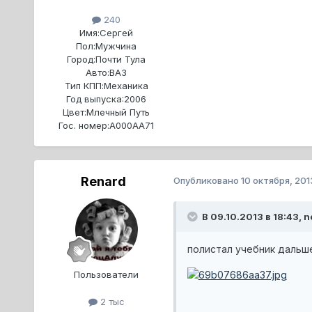
240
Имя:
Сергей
Пол:
Мужчина
Город:
Почти Тула
Авто:
ВАЗ
Тип КПП:
Механика
Год выпуска:
2006
Цвет:
Млечный Путь
Гос. номер:
А000АА71
Renard
Опубликовано
10 октября, 201
В 09.10.2013 в 18:43, n
полистал учебник дальше
Пользователи
2 тыс