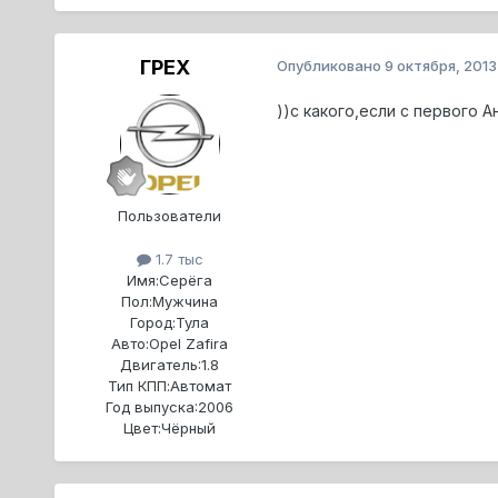
ГРЕХ
Опубликовано
9 октября, 2013
))с какого,если с первого А
Пользователи
1.7 тыс
Имя:
Серёга
Пол:
Мужчина
Город:
Тула
Авто:
Opel Zafira
Двигатель:
1.8
Тип КПП:
Автомат
Год выпуска:
2006
Цвет:
Чёрный