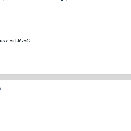
ьно с ошЫбкой?
3