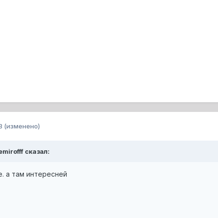
3
(изменено)
emirofff сказал:
. а там интересней