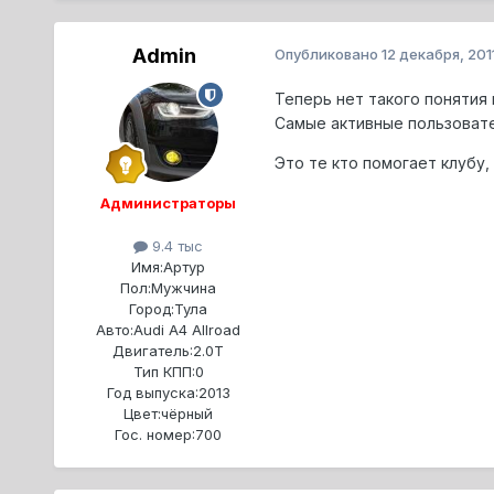
Admin
Опубликовано
12 декабря, 201
Теперь нет такого понятия 
Самые активные пользовате
Это те кто помогает клубу,
Администраторы
9.4 тыс
Имя:
Артур
Пол:
Мужчина
Город:
Тула
Авто:
Audi A4 Allroad
Двигатель:
2.0T
Тип КПП:
0
Год выпуска:
2013
Цвет:
чёрный
Гос. номер:
700