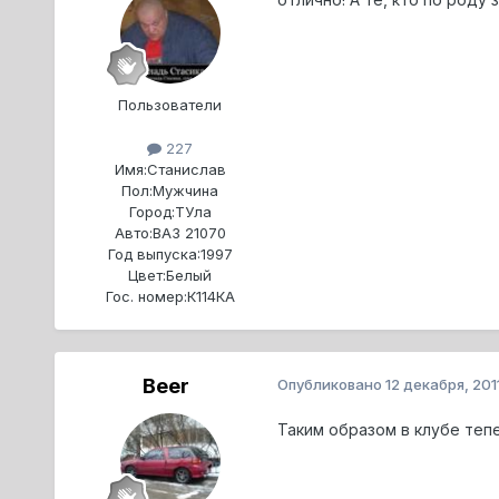
Пользователи
227
Имя:
Станислав
Пол:
Мужчина
Город:
ТУла
Авто:
ВАЗ 21070
Год выпуска:
1997
Цвет:
Белый
Гос. номер:
К114КА
Beer
Опубликовано
12 декабря, 201
Таким образом в клубе тепер