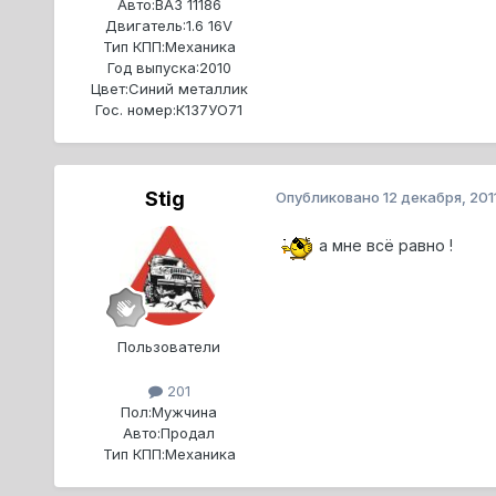
Авто:
ВАЗ 11186
Двигатель:
1.6 16V
Тип КПП:
Механика
Год выпуска:
2010
Цвет:
Синий металлик
Гос. номер:
К137УО71
Stig
Опубликовано
12 декабря, 201
а мне всё равно !
Пользователи
201
Пол:
Мужчина
Авто:
Продал
Тип КПП:
Механика