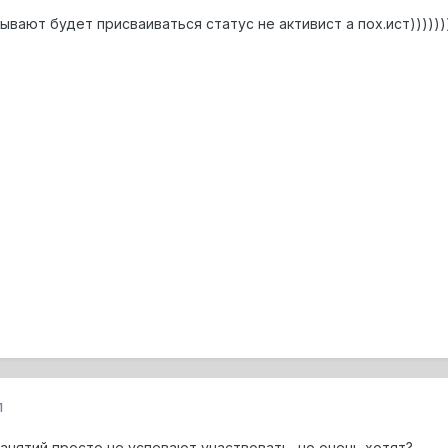
ывают будет присваиваться статус не активист а пох.ист))))))
1
 занятий просто не успевают участвовать, но очень хотят?