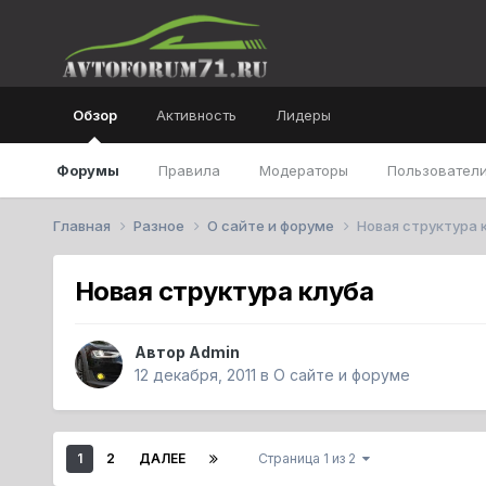
Обзор
Активность
Лидеры
Форумы
Правила
Модераторы
Пользователи
Главная
Разное
О сайте и форуме
Новая структура 
Новая структура клуба
Автор
Admin
12 декабря, 2011
в
О сайте и форуме
1
2
ДАЛЕЕ
Страница 1 из 2