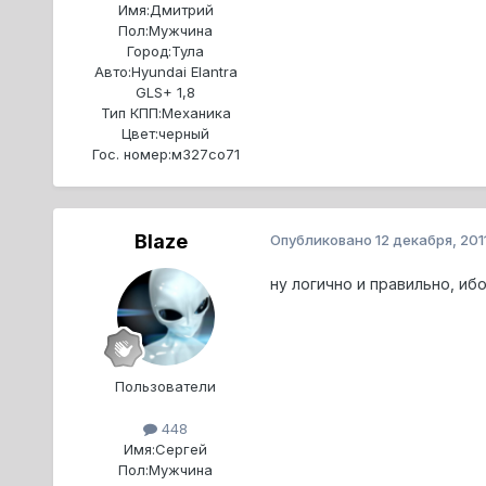
Имя:
Дмитрий
Пол:
Мужчина
Город:
Тула
Авто:
Hyundai Elantra
GLS+ 1,8
Тип КПП:
Механика
Цвет:
черный
Гос. номер:
м327со71
Blaze
Опубликовано
12 декабря, 201
ну логично и правильно, иб
Пользователи
448
Имя:
Сергей
Пол:
Мужчина