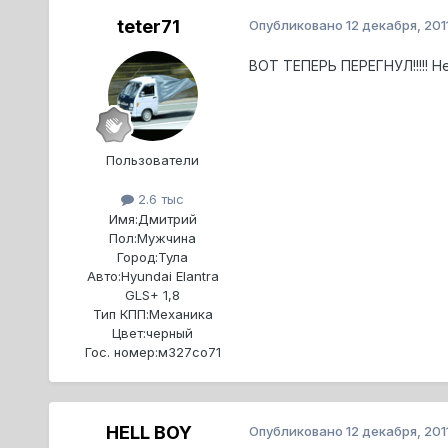
teter71
Опубликовано
12 декабря, 201
ВОТ ТЕПЕРЬ ПЕРЕГНУЛ!!!!! Не
Пользователи
2.6 тыс
Имя:
Дмитрий
Пол:
Мужчина
Город:
Тула
Авто:
Hyundai Elantra
GLS+ 1,8
Тип КПП:
Механика
Цвет:
черный
Гос. номер:
м327со71
HELL BOY
Опубликовано
12 декабря, 201