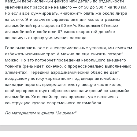
Каждый перечисленный фактор или деталь по отдельности
увеличивают расход не на много — от 50 до 500 г на 100 км.
Но если все суммировать, «набежит» опять же около литра
на сотню. Эти расчеты справедливы для малолитражных
автомобилей при скорости 90 км/ч. Владельцы б?льших
автомобилей и любители б?льших скоростей делайте
поправку в сторону увеличения расхода.
Если выполнить все вышеперечисленные условия, мы сможем
избежать излишних трат. А можно ли еще снизить потери?
Можно! Но это потребует проведения небольшого внешнего
тюнинга (речь идет, конечно, о профессионально выполненных
элементах). Передний аэродинамический обвес не дает
воздушному потоку «врываться» под днище автомобиля,
накладки порогов прикрывают выступающую часть колес,
спойлер препятствует образованию завихрений за «кормой»
автомобиля. Хотя спойлер, как правило, уже включен в
конструкцию кузова современного автомобиля.
По материалам журнала "За рулем"