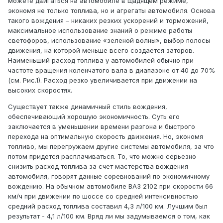
можете двигаться на автомобиле в щадящем режиме,
экономя не только топлива, но и агрегаты автомобиля. Основа
такого вождения – никаких резких ускорений и торможений,
максимальное использование знаний о режиме работы
светофоров, использование «зеленой волны», выбор полосы
движения, на которой меньше всего создается заторов.
Наименьший расход топлива у автомобилей обычно при
частоте вращения коленчатого вала в диапазоне от 40 до 70%
(см. Рис.1). Расход резко увеличивается при движении на
высоких скоростях.
Существует также динамичный стиль вождения,
обеспечивающий хорошую экономичность. Суть его
заключается в уменьшении времени разгона и быстрого
перехода на оптимальную скорость движения. Но, экономя
топливо, мы перегружаем другие системы автомобиля, за что
потом придется расплачиваться. То, что можно серьезно
снизить расход топлива за счет мастерства вождения
автомобиля, говорят данные соревнований по экономичному
вождению. На обычном автомобиле ВАЗ 2102 при скорости 66
км/ч при движении по шоссе со средней интенсивностью
средний расход топлива составил 4,3 л/100 км. Лучшим был
результат - 4,1 л/100 км. Вряд ли мы задумываемся о том, как