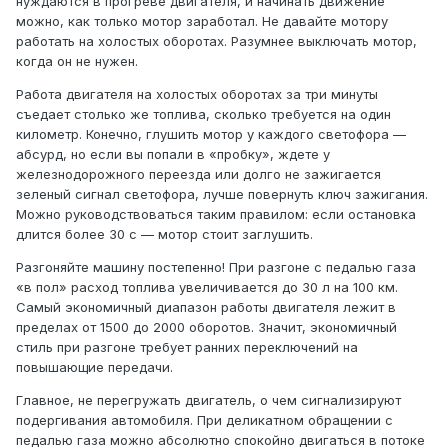
нуждаются в прогреве двигателя, и начинать движение
можно, как только мотор заработал. Не давайте мотору
работать на холостых оборотах. Разумнее выключать мотор,
когда он не нужен.
Работа двигателя на холостых оборотах за три минуты
съедает столько же топлива, сколько требуется на один
километр. Конечно, глушить мотор у каждого светофора —
абсурд, но если вы попали в «пробку», ждете у
железнодорожного переезда или долго не зажигается
зеленый сигнал светофора, лучше повернуть ключ зажигания.
Можно руководствоваться таким правилом: если остановка
длится более 30 с — мотор стоит заглушить.
Разгоняйте машину постепенно! При разгоне с педалью газа
«в пол» расход топлива увеличивается до 30 л на 100 км.
Самый экономичный диапазон работы двигателя лежит в
пределах от 1500 до 2000 оборотов. Значит, экономичный
стиль при разгоне требует ранних переключений на
повышающие передачи.
Главное, не перегружать двигатель, о чем сигнализируют
подергивания автомобиля. При деликатном обращении с
педалью газа можно абсолютно спокойно двигаться в потоке