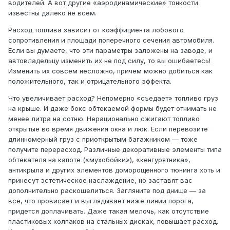
водителей. А вот другие «аэродинамические» тонкости
известны далеко не всем.
Расход топлива зависит от коэффициента лобового
сопротивления и площади поперечного сечения автомобиля.
Если вы думаете, что эти параметры заложены на заводе, и
автовладельцу изменить их не под силу, то вы ошибаетесь!
Изменить их совсем несложно, причем можно добиться как
положительного, так и отрицательного эффекта.
Что увеличивает расход? Непомерно «съедает» топливо груз
на крыше. И даже бокс обтекаемой формы будет отнимать не
менее литра на сотню. Нерационально сжигают топливо
открытые во время движения окна и люк. Если перевозите
длинномерный груз с приоткрытым багажником — тоже
получите перерасход. Различные декоративные элементы типа
обтекателя на капоте («мухобойки»), «кенгурятника»,
антикрыла и других элементов доморощенного тюнинга хоть и
принесут эстетическое наслаждение, но заставят вас
дополнительно раскошелиться. Загляните под днище — за
все, что провисает и выглядывает ниже линии порога,
придется доплачивать. Даже такая мелочь, как отсутствие
пластиковых колпаков на стальных дисках, повышает расход.