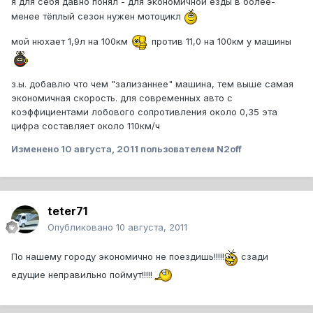
я для себя давно понял - для экономичной езды в более-
менее тёплый сезон нужен мотоцикл
мой нюхает 1,9л на 100км
против 11,0 на 100км у машины
з.ы. добавлю что чем "зализаннее" машина, тем выше самая
экономичная скорость. для современных авто с
коэффициентами лобового сопротивления около 0,35 эта
цифра составляет около 110км/ч
Изменено
10 августа, 2011
пользователем N2off
teter71
Опубликовано
10 августа, 2011
По нашему городу экономично не поездишь!!!!!
сзади
едущие неправильно поймут!!!!!