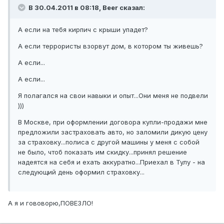
В 30.04.2011 в 08:18, Beer сказал:
А если на тебя кирпич с крыши упадет?
А если террористы взорвут дом, в котором ты живешь?
А если...
А если...
Я полагался на свои навыки и опыт...Они меня не подвели
)))
В Москве, при оформлении договора купли-продажи мне
предложили застраховать авто, но заломили дикую цену
за страховку...полиса с другой машины у меня с собой
не было, чтоб показать им скидку...принял решение
надеятся на себя и ехать аккуратно...Приехал в Тулу - на
следующий день оформил страховку...
А я и гововорю,ПОВЕЗЛО!