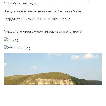
ближайшие выходные.
Предлагаемое место называется Красивая Меча.
Координаты: 52°55?19? с. ш. 39°02?53? в. д.
/>http://ru.wikipedia.org/wiki/Красивая_Меча_(река)