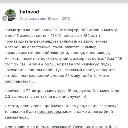
fiatovod
Опубликовано
15 мая, 2010
посмотрел на свой..: макс 10 атмосфер, 35 литров в минуту,
жрет 15 ампер, (т.есть = 15*12= мощность 180 ватт)
производитель рекомендует включать на включенном
моторе... ну естественно, такой аппетит 15 ампер....
подкачивают колеса обычно дети, соседи, велосипеды,
мячики.... лежит на всякий случай. размер насосика: 10см * 18
см * 22 см... и зачем больше? разве что надувную лодку
накачивать, так там свой... Единственный совет, не берите
китай.... пластмассовый... через 20 минут работы, может
расплавиться....
конечно не 72 литра в минуту, но 15 радиус за 3-4 минуты до
2,2 запроста.... это так на всякий случай. :-)
к стати, если через "тройничок" к нему подцепить "запаску"...
то запаска будет
рессивером
, можно даже аэрографией
заниматься...
с уважением ко всем форумчанам! Удачи всем и всех благ!