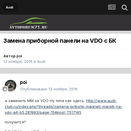
Audi
Замена приборной панели на VDO с БК
Автор
poi
12 ноября, 2016
в
Audi
poi
Опубликовано
12 ноября, 2016
а заменить ММ на VDO Ну типа как здесь
http://www.audi-
club.ru/index.php?threads/zamena-priborki-magneti-marelli-na-
vdo-a4-b5.281983/page-15#post-7517145
получится?