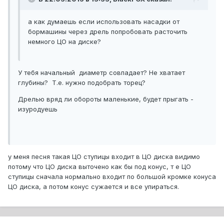
а как думаешь если использовать насадки от
бормашины через дрель попробовать расточить
немного ЦО на диске?
У тебя начальный диаметр совпадает? Не хватает
глубины? Т.е. нужно подобрать торец?
Дрелью вряд ли обороты маленькие, будет прыгать -
изуродуешь
у меня песня такая ЦО ступицы входит в ЦО диска видимо
потому что ЦО диска выточено как бы под конус, т е ЦО
ступицы сначала нормально входит по большой кромке конуса
ЦО диска, а потом конус сужается и все упираться.