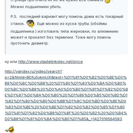
Можно подшипники убить.
P.S. последний вариант могу помочь дома есть токарный
станок.
. Ещё можно из куска трубы (обоймы
подшипника ) изготовить типа жерновки, по алюминию
может и прокатит без термички. Тоже могу помочь
проточить диаметр.
ну или
http://www.vlastelinkolec.net/price
http://yandex.ru/video/search?
p=2&filmId=BDfu5vkmUXI&text=%D1%81%D0%B2%D0%BE%D0%
B8%D0%BC%D0%B8%20%D1%80%D1%83%D0%BA%D0%B0%
D0%BC%D0%B8%20%D0%A0%D0%B0%D1%81%D1%82%D0%B
E%D1%87%D0%BA%D0%B0%20%D1%86%D0%B5%D0%BD%D1
%82%D1%80%D0%B0%D0%BB%D1%8C%D0%BD%D0%BE%D0
%B3%D0%BE%20%D0%BE%D1%82%D0%B2%D0%B5%D1%80
%D1%81%D1%82%D0%B8%D1%8F%20%D0%B2%20%D0%B4%
D0%B8%D1%81%D0%BA%D0%B0%D1%85&_=1427019564583