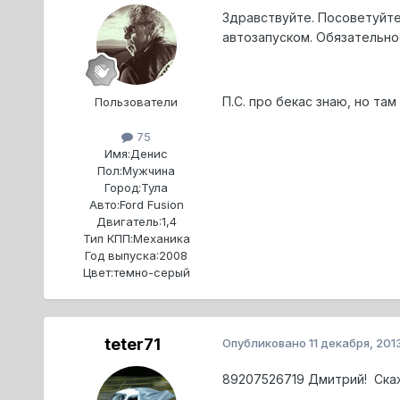
Здравствуйте. Посоветуйте 
автозапуском. Обязательное
П.С. про бекас знаю, но там
Пользователи
75
Имя:
Денис
Пол:
Мужчина
Город:
Тула
Авто:
Ford Fusion
Двигатель:
1,4
Тип КПП:
Механика
Год выпуска:
2008
Цвет:
темно-серый
teter71
Опубликовано
11 декабря, 201
89207526719 Дмитрий! Скаж