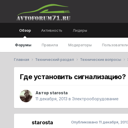
Обзор
Активность
Лидеры
Форумы
Правила
Модераторы
Пользователи
Главная
Технический раздел
Технические вопросы
Где установить сигнализацию?
Автор
starosta
11 декабря, 2013
в
Электрооборудование
starosta
Опубликовано
11 декабря, 201