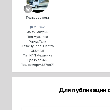
Пользователи
2.6 тыс
Имя:
Дмитрий
Пол:
Мужчина
Город:
Тула
Авто:
Hyundai Elantra
GLS+ 1,8
Тип КПП:
Механика
Цвет:
черный
Гос. номер:
м327со71
Для публикации 