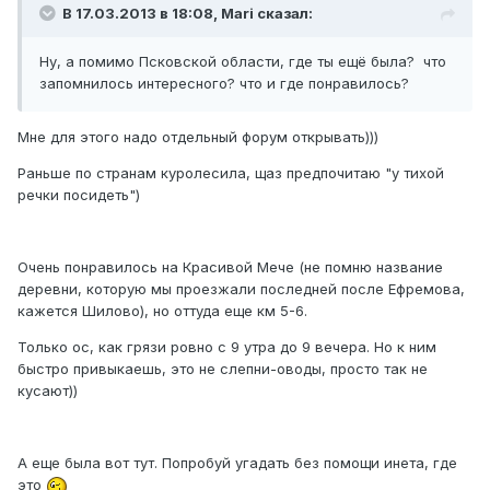
В 17.03.2013 в 18:08, Mari сказал:
Ну, а помимо Псковской области, где ты ещё была? что
запомнилось интересного? что и где понравилось?
Мне для этого надо отдельный форум открывать)))
Раньше по странам куролесила, щаз предпочитаю "у тихой
речки посидеть")
Очень понравилось на Красивой Мече (не помню название
деревни, которую мы проезжали последней после Ефремова,
кажется Шилово), но оттуда еще км 5-6.
Только ос, как грязи ровно с 9 утра до 9 вечера. Но к ним
быстро привыкаешь, это не слепни-оводы, просто так не
кусают))
А еще была вот тут. Попробуй угадать без помощи инета, где
это