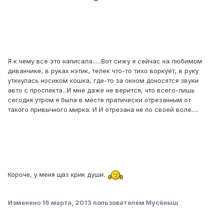
Я к чему всё это написала......Вот сижу я сейчас на любимом
диванчике, в руках нэтик, телек что-то тихо воркует, в руку
уткнулась носиком кошка, где-то за окном доносятся звуки
авто с проспекта...И мне даже не верится, что всего-лишь
сегодня утром я была в месте пратически отрезанным от
такого привычного мирка. И И отрезана не по своей воле.....
Короче, у меня щаз крик души.
Изменено
16 марта, 2013
пользователем Мусёныш