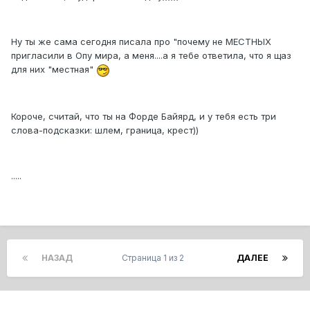
Ну ты же сама сегодня писала про "почему не МЕСТНЫХ
пригласили в Опу мира, а меня....а я тебе ответила, что я щаз
для них "местная"
Короче, считай, что ты на Форде Байярд, и у тебя есть три
слова-подсказки: шлем, граница, крест))
.....
НАЗАД
Страница 1 из 2
ДАЛЕЕ