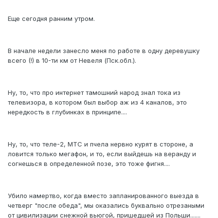
Еще сегодня ранним утром.
В начале недели занесло меня по работе в одну деревушку
всего (!) в 10-ти км от Невеля (Пск.обл.).
Ну, то, что про интернет тамошний народ знал тока из
телевизора, в котором был выбор аж из 4 каналов, это
нередкость в глубинках в принципе....
Ну, то, что теле-2, МТС и пчела нервно курят в стороне, а
ловится только мегафон, и то, если выйдешь на веранду и
согнешься в определенной позе, это тоже фигня....
Убило намертво, когда вместо запланированного выезда в
четверг "после обеда", мы оказались буквально отрезаными
от цивилизации снежной вьюгой, пришедшей из Польши.......