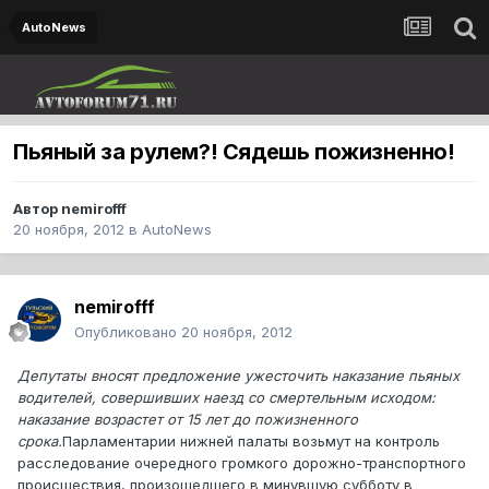
AutoNews
Пьяный за рулем?! Сядешь пожизненно!
Автор
nemirofff
20 ноября, 2012
в
AutoNews
nemirofff
Опубликовано
20 ноября, 2012
Депутаты вносят предложение ужесточить наказание пьяных
водителей, совершивших наезд со смертельным исходом:
наказание возрастет от 15 лет до пожизненного
срока.
Парламентарии нижней палаты возьмут на контроль
расследование очередного громкого дорожно-транспортного
происшествия, произошедшего в минувшую субботу в