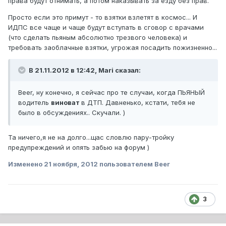
права будут отнимать, а потом наказывать за езду без прав.
Просто если это примут - то взятки взлетят в космос... И
ИДПС все чаще и чаще будут вступать в сговор с врачами
(что сделать пьяным абсолютно трезвого человека) и
требовать заоблачные взятки, угрожая посадить пожизненно...
В 21.11.2012 в 12:42, Mari сказал:
Beer, ну конечно, я сейчас про те случаи, когда ПЬЯНЫЙ
водитель
виноват
в ДТП. Давненько, кстати, тебя не
было в обсуждениях.. Скучали. )
Та ничего,я не на долго...щас словлю пару-тройку
предупреждений и опять забью на форум )
Изменено
21 ноября, 2012
пользователем Beer
3