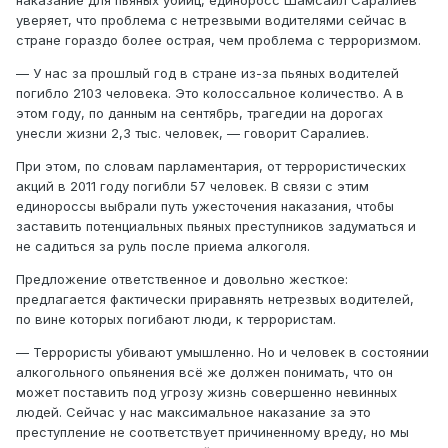
наказание для пьяных убийц, единоросс Шамсаил Саралиев
уверяет, что проблема с нетрезвыми водителями сейчас в
стране гораздо более острая, чем проблема с терроризмом.
— У нас за прошлый год в стране из-за пьяных водителей
погибло 2103 человека. Это колоссальное количество. А в
этом году, по данным на сентябрь, трагедии на дорогах
унесли жизни 2,3 тыс. человек, — говорит Саралиев.
При этом, по словам парламентария, от террористических
акций в 2011 году погибли 57 человек. В связи с этим
единороссы выбрали путь ужесточения наказания, чтобы
заставить потенциальных пьяных преступников задуматься и
не садиться за руль после приема алкоголя.
Предложение ответственное и довольно жесткое:
предлагается фактически приравнять нетрезвых водителей,
по вине которых погибают люди, к террористам.
— Террористы убивают умышленно. Но и человек в состоянии
алкогольного опьянения всё же должен понимать, что он
может поставить под угрозу жизнь совершенно невинных
людей. Сейчас у нас максимальное наказание за это
преступление не соответствует причиненному вреду, но мы