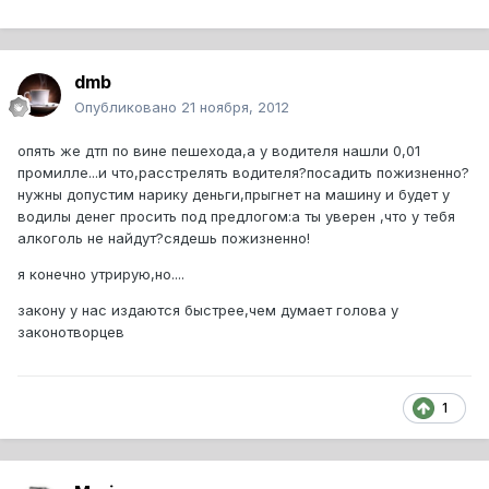
dmb
Опубликовано
21 ноября, 2012
опять же дтп по вине пешехода,а у водителя нашли 0,01
промилле...и что,расстрелять водителя?посадить пожизненно?
нужны допустим нарику деньги,прыгнет на машину и будет у
водилы денег просить под предлогом:а ты уверен ,что у тебя
алкоголь не найдут?сядешь пожизненно!
я конечно утрирую,но....
закону у нас издаются быстрее,чем думает голова у
законотворцев
1