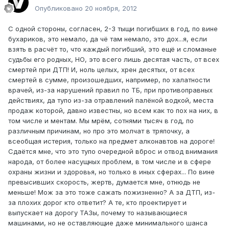
Опубликовано
20 ноября, 2012
С одной стороны, согласен, 2-3 тыщи погибших в год, по вине
бухариков, это немало, да чё там немало, это дох...я, если
взять в расчёт то, что каждый погибший, это ещё и сломаные
судьбы его родных, НО, это всего лишь десятая часть, от всех
смертей при ДТП! И, ноль целых, хрен десятых, от всех
смертей в сумме, произошедших, например, по халатности
врачей, из-за нарушений правил по ТБ, при противоправных
действиях, да тупо из-за отравлений палёной водкой, места
продаж которой, давно известны, но всем как то пох на них, в
том числе и ментам. Мы мрём, сотнями тысяч в год, по
различным причинам, но про это молчат в тряпочку, а
всеобщая истерия, только на предмет алконавтов на дороге!
Сдаётся мне, что это тупо очередной вброс и отвод внимания
народа, от более насущных проблем, в том числе и в сфере
охраны жизни и здоровья, но только в иных сферах... По вине
превысивших скорость, жертв, думается мне, отнюдь не
меньше! Мож за это тоже сажать пожизненно? А за ДТП, из-
за плохих дорог кто ответит? А те, кто проектирует и
выпускает на дорогу ТАЗы, почему то называющиеся
машинами, но не оставляющие даже минимального шанса