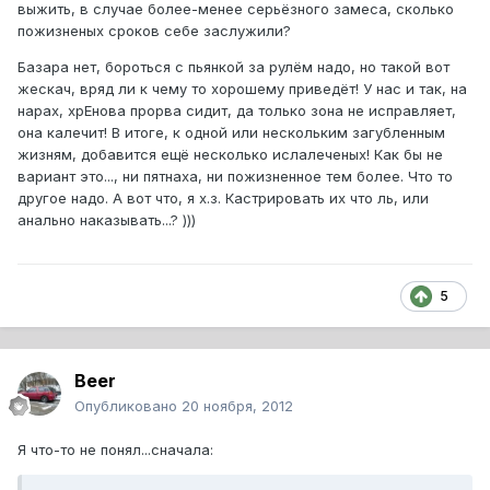
выжить, в случае более-менее серьёзного замеса, сколько
пожизненых сроков себе заслужили?
Базара нет, бороться с пьянкой за рулём надо, но такой вот
жескач, вряд ли к чему то хорошему приведёт! У нас и так, на
нарах, хрЕнова прорва сидит, да только зона не исправляет,
она калечит! В итоге, к одной или нескольким загубленным
жизням, добавится ещё несколько ислалеченых! Как бы не
вариант это..., ни пятнаха, ни пожизненное тем более. Что то
другое надо. А вот что, я х.з. Кастрировать их что ль, или
анально наказывать...? )))
5
Beer
Опубликовано
20 ноября, 2012
Я что-то не понял...сначала: