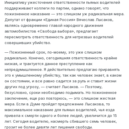
Инициативу ужесточения ответственности пьяных водителей
поддерживают коллеги по партии, однако говорят, что
пожизненное наказание — это слишком уж радикальная мера.
Депутат от фракции «Единая Россия» Вячеслав Лысаков,
являясь одновременно главой народного движения
автомобилистов «Свобода выбора», предлагает
пересмотреть ответственность для нетрезвых водителей
совершивших убийство.
— Пожизненный срок, по-моему, это уже слишком
радикально. Конечно, сегодняшняя ответственность крайне
низкая, и трактуется данное преступление как
непредумышленное. Я действительно предлагаю приравнять
это к умышленному убийству, так как человек знает, в каком
он состоянии, и все равно садится за руль и ставит жизни
других под угрозу, — считает Лысаков. — Поэтому,
безусловно, сроки необходимо подымать. Но пожизненное
заключение, еще раз повторюсь, — это слишком жесткая
мера. Если в Думе пройдет предложение Лысакова, то
максимальное наказание для пьяных водителей, чья езда
привела к смерти одного и более людей, увеличится до 15
лет. Сегодня водителю, насмерть сбившего семь человек,
грозит не более девяти лет лишения свободы.