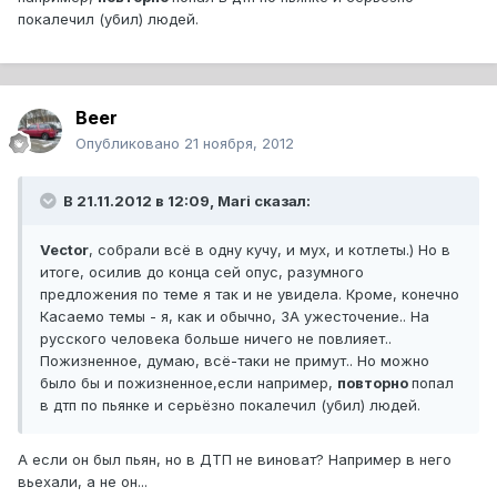
покалечил (убил) людей.
Beer
Опубликовано
21 ноября, 2012
В 21.11.2012 в 12:09, Mari сказал:
Vector
, собрали всё в одну кучу, и мух, и котлеты.) Но в
итоге, осилив до конца сей опус, разумного
предложения по теме я так и не увидела. Кроме, конечно
Касаемо темы - я, как и обычно, ЗА ужесточение.. На
русского человека больше ничего не повлияет..
Пожизненное, думаю, всё-таки не примут.. Но можно
было бы и пожизненное,если например,
повторно
попал
в дтп по пьянке и серьёзно покалечил (убил) людей.
А если он был пьян, но в ДТП не виноват? Например в него
вьехали, а не он...