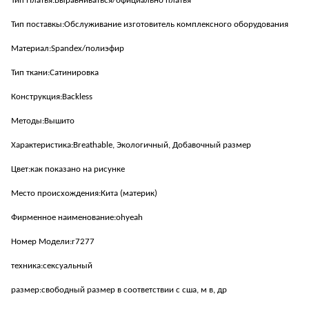
Тип Платья:Выравниваться/официально платья
Тип поставкы:Обслуживание изготовитель комплексного оборудования
Материал:Spandex/полиэфир
Тип ткани:Сатинировка
Конструкция:Backless
Методы:Вышито
Характеристика:Breathable, Экологичный, Добавочный размер
Цвет:как показано на рисунке
Место происхождения:Кита (материк)
Фирменное наименование:ohyeah
Номер Модели:r7277
техника:сексуальный
размер:свободный размер в соответствии с сша, м в, др