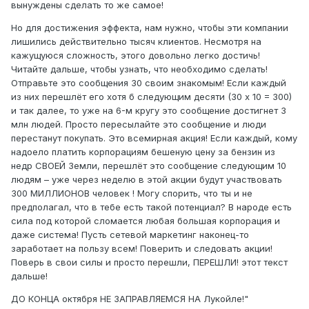
вынуждены сделать то же самое!
Но для достижения эффекта, нам нужно, чтобы эти компании
лишились действительно тысяч клиентов. Несмотря на
кажущуюся сложность, этого довольно легко достичь!
Читайте дальше, чтобы узнать, что необходимо сделать!
Отправьте это сообщения 30 своим знакомым! Если каждый
из них перешлёт его хотя б следующим десяти (30 х 10 = 300)
и так далее, то уже на 6-м кругу это сообщение достигнет 3
млн людей. Просто пересылайте это сообщение и люди
перестанут покупать. Это всемирная акция! Если каждый, кому
надоело платить корпорациям бешеную цену за бензин из
недр СВОЕЙ Земли, перешлёт это сообщение следующим 10
людям – уже через неделю в этой акции будут участвовать
300 МИЛЛИОНОВ человек ! Могу спорить, что ты и не
предполагал, что в тебе есть такой потенциал? В народе есть
сила под которой сломается любая большая корпорация и
даже система! Пусть сетевой маркетинг наконец-то
заработает на пользу всем! Поверить и следовать акции!
Поверь в свои силы и просто перешли, ПЕРЕШЛИ! этот текст
дальше!
ДО КОНЦА октября НЕ ЗАПРАВЛЯЕМСЯ НА Лукойле!"