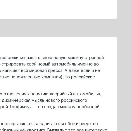
ские решили назвать свою новую машину странной
онстрировать свой новый автомобиль именно во
 напишет вся мировая пресса. А даже если и не
иные новоявленные компании), то российские
ого отношения к понятию «серийный автомобиль»,
я дизайнерская мысль нового российского
дрей Трофимчук — он создал машину необычной
не открываются, а сдвигаются вбок и вверх по
бразный «ё-хвостик». Выглядит это все интересно,