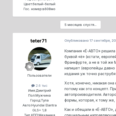
Цвет:
белый-белый
Гос. номер:
в608мо
5 месяцев спустя...
teter71
Опубликовано
17 сентября, 20
Компания «Ё-АВТО» решила 
буквой «ё» (кстати, европ
Франкфурте, а не в той же 
напишет (европейцы давно 
издания уж точно раструбят
Пользователи
Хотя, конечно, никакая она
2.6 тыс
потому как это концепт. П
Имя:
Дмитрий
автопроизводителя. Авторо
Пол:
Мужчина
формы, которая, к тому же
Город:
Тула
Авто:
Hyundai Elantra
Как и обещали в «Ё-АВТО»,
GLS+ 1,8
специальным направляющим.
Тип КПП:
Механика