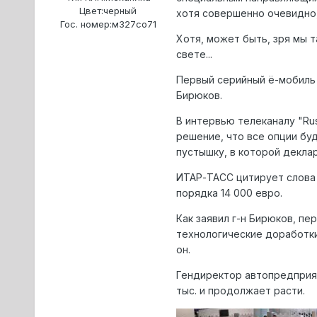
Цвет:
черный
хотя совершенно очевидно,
Гос. номер:
м327со71
Хотя, может быть, зря мы 
свете...
Первый серийный ё-мобиль 
Бирюков.
В интервью телеканалу "Rus
решение, что все опции буд
пустышку, в которой декла
ИТАР-ТАСС цитирует слова г
порядка 14 000 евро.
Как заявил г-н Бирюков, пе
технологические доработки
он.
Гендиректор автопредприят
тыс. и продолжает расти.