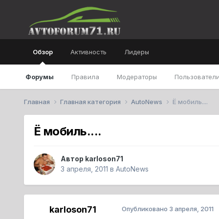
Обзор
Активность
Лидеры
Форумы
Правила
Модераторы
Пользователи
Главная
Главная категория
AutoNews
Ё мобиль....
Ё мобиль....
Автор
karloson71
3 апреля, 2011
в
AutoNews
karloson71
Опубликовано
3 апреля, 2011