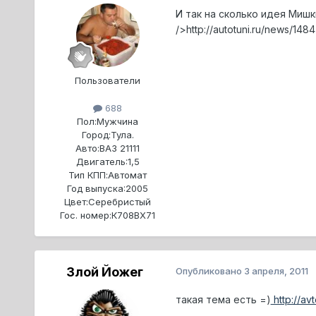
И так на сколько идея Мишк
/>http://autotuni.ru/news/1484
Пользователи
688
Пол:
Мужчина
Город:
Тула.
Авто:
ВАЗ 21111
Двигатель:
1,5
Тип КПП:
Автомат
Год выпуска:
2005
Цвет:
Серебристый
Гос. номер:
К708ВХ71
Злой Йожег
Опубликовано
3 апреля, 2011
такая тема есть =)
http://av