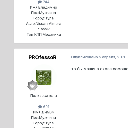
744
Имя:
Владимир
Пол:
Мужчина
Город:
Тула
Авто:
Nissan Almera
classik
Тип КПП:
Механика
PROfessoR
Опубликовано
5 апреля, 2011
то бы машина ехала хорошо
Пользователи
691
Имя:
Димыч
Пол:
Мужчина
Город:
Тула