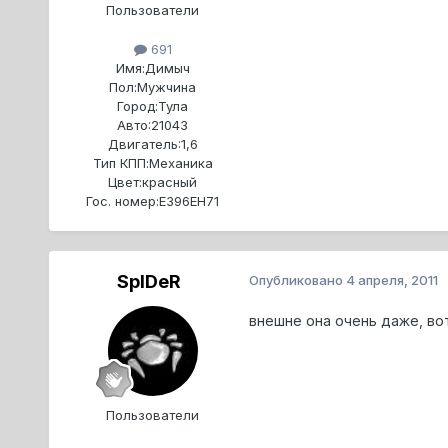
Пользователи
691
Имя:
Димыч
Пол:
Мужчина
Город:
Тула
Авто:
21043
Двигатель:
1,6
Тип КПП:
Механика
Цвет:
красный
Гос. номер:
Е396ЕН71
SpIDeR
Опубликовано
4 апреля, 2011
внешне она очень даже, вот 
Пользователи