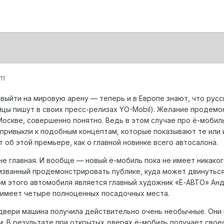
11
выйти на мировую арену — теперь и в Европе знают, что рус
ейцы пишут в своих пресс-релизах YO-Mobil). Желание продем
Москве, совершенно понятно. Ведь в этом случае про ё-мобиль
привыкли к подобным концептам, которые показывают те или 
 об этой премьере, как о главной новинке всего автосалона.
 не главная. И вообще — новый ё-мобиль пока не имеет никак
ризванный продемонстрировать публике, куда может двинутьс
м этого автомобиля является главный художник «Ё-АВТО» Ан
, имеет четыре полноценных посадочных места.
 двери машина получила действительно очень необычные. Они 
 В результате при открытых дверях ё-мобиль получает своео