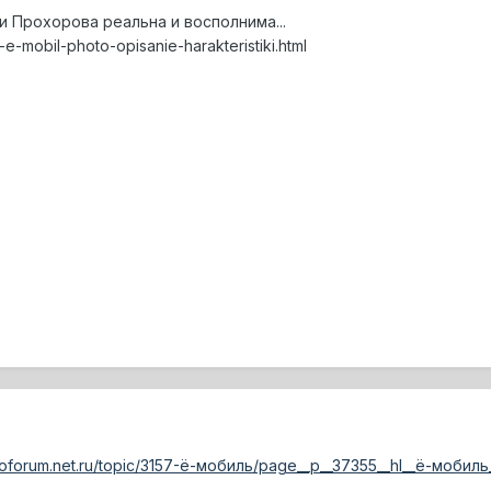
и Прохорова реальна и восполнима...
-e-mobil-photo-opisanie-harakteristiki.html
toforum.net.ru/topic/3157-ё-мобиль/page__p__37355__hl__ё-мобиль