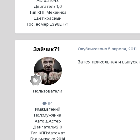
Авто:
21043
Двигатель:
1,6
Тип КПП:
Механика
Цвет:
красный
Гос. номер:
Е396ЕН71
Зайчик71
Опубликовано
5 апреля, 2011
Затея прикольная и выпуск 
Пользователи
94
Имя:
Евгений
Пол:
Мужчина
Авто:
ДАстер
Двигатель:
2,0
Тип КПП:
Автомат
Год выпуска:
2014