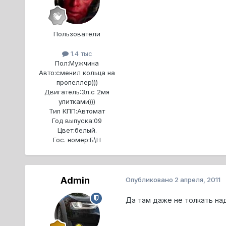
Пользователи
1.4 тыс
Пол:
Мужчина
Авто:
сменил кольца на
пропеллер)))
Двигатель:
3л.с 2мя
улитками)))
Тип КПП:
Автомат
Год выпуска:
09
Цвет:
белый.
Гос. номер:
Б\Н
Admin
Опубликовано
2 апреля, 2011
Да там даже не толкать над