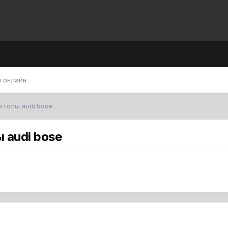
 онлайн
итолы audi bose
 audi bose