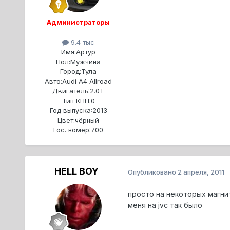
Администраторы
9.4 тыс
Имя:
Артур
Пол:
Мужчина
Город:
Тула
Авто:
Audi A4 Allroad
Двигатель:
2.0T
Тип КПП:
0
Год выпуска:
2013
Цвет:
чёрный
Гос. номер:
700
HELL BOY
Опубликовано
2 апреля, 2011
просто на некоторых магни
меня на jvc так было