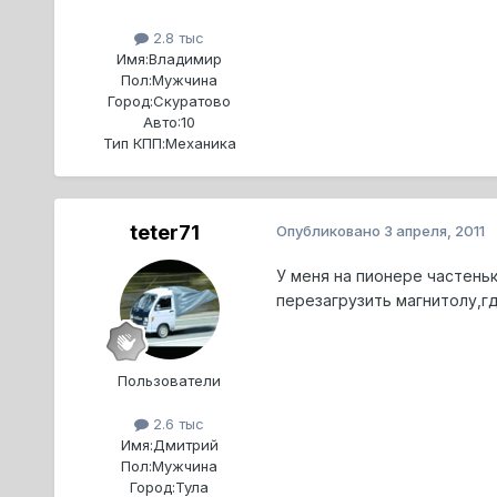
2.8 тыс
Имя:
Владимир
Пол:
Мужчина
Город:
Скуратово
Авто:
10
Тип КПП:
Механика
teter71
Опубликовано
3 апреля, 2011
У меня на пионере частень
перезагрузить магнитолу,гд
Пользователи
2.6 тыс
Имя:
Дмитрий
Пол:
Мужчина
Город:
Тула