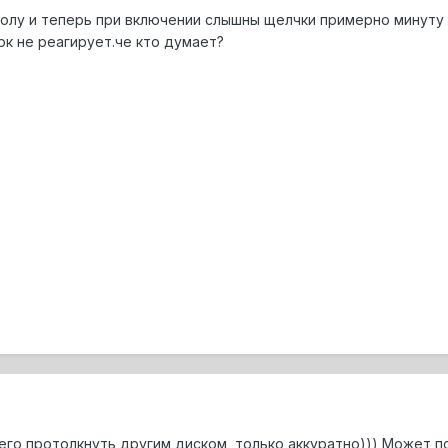
итолу и теперь при включении слышны щелчки примерно минуту
пок не реагирует.че кто думает?
го протолкнуть другим диском, только аккуратно))) Может 