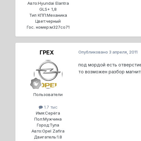
Авто:
Hyundai Elantra
GLS+ 1,8
Тип КПП:
Механика
Цвет:
черный
Гос. номер:
м327со71
ГРЕХ
Опубликовано
3 апреля, 2011
под мордой есть отверстие 
то возможен разбор магнито
Пользователи
1.7 тыс
Имя:
Серёга
Пол:
Мужчина
Город:
Тула
Авто:
Opel Zafira
Двигатель:
1.8