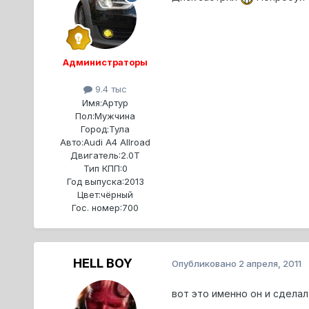
Администраторы
9.4 тыс
Имя:
Артур
Пол:
Мужчина
Город:
Тула
Авто:
Audi A4 Allroad
Двигатель:
2.0T
Тип КПП:
0
Год выпуска:
2013
Цвет:
чёрный
Гос. номер:
700
HELL BOY
Опубликовано
2 апреля, 2011
вот это именно он и сделал