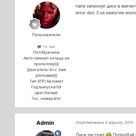
папа запихнул диск в магн
error disc 3 на нажатие кно
Пользователи
1.4 тыс
Пол:
Мужчина
Авто:
сменил кольца на
пропеллер)))
Двигатель:
3л.с 2мя
улитками)))
Тип КПП:
Автомат
Год выпуска:
09
Цвет:
белый.
Гос. номер:
Б\Н
Admin
Опубликовано
2 апреля, 2011
Диск застрял
Попробуй е