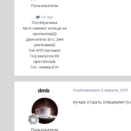
Пользователи
1.4 тыс
Пол:
Мужчина
Авто:
сменил кольца на
пропеллер)))
Двигатель:
3л.с 2мя
улитками)))
Тип КПП:
Автомат
Год выпуска:
09
Цвет:
белый.
Гос. номер:
Б\Н
dmb
Опубликовано
2 апреля, 2011
лучше отдать специалисту.
Пользователи