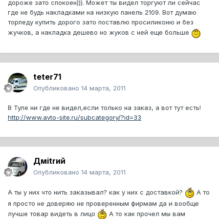
дороже зато спокоен))). Может ты видел торгуют ли сейчас
где не будь накладками на низкую панель 2109. Вот думаю
торпеду купить дорого зато поставлю просиликоню и без
жучков, а накладка дешево но жуков с ней еще больше
teter71
Опубликовано
14 марта, 2011
В Туле ни где не видел,если только на заказ, а вот тут есть!
http://www.avto-site.ru/subcategory/?id=33
Дмitrий
Опубликовано
14 марта, 2011
А ты у них что нить заказывал? как у них с доставкой?
А то
я просто не доверяю не проверенным фирмам да и вообще
лучше товар видеть в лицо
А то как прочел мы вам