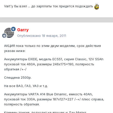
Vart'у бы взял ... до зарплаты ток придется подождать
Garry
Опубликовано
18 января, 2011
АКЦИЯ пока только по этим двум моделям, срок действия
указан ниже:
Аккумуляторы EXIDE, модель EC551, серия Classic, 12V 55Ah
пусковой ток 460A, размеры 246x175x190, полярность
обратная /+-/
Спеццена 2500р.
На все ВАЗ, ГАЗ, УАЗ и т.д.
Аккумуляторы VARTA A14 Blue Dinamic, емкость 40Ah,
пусковой ток 330A, размеры 187x127x227 /-+/ плюс справа,
полярность обратная.
Клеммы тонкие, подходит на япошек и Дэу Матиз