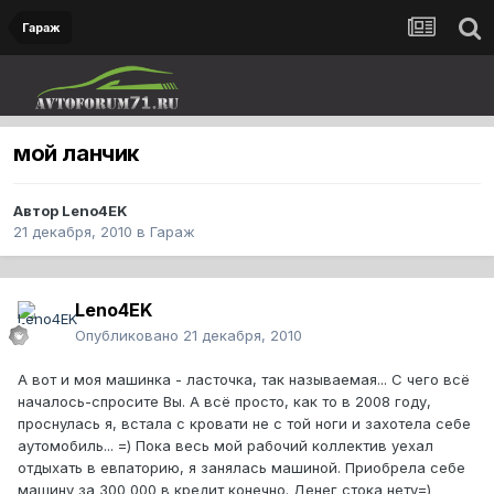
Гараж
мой ланчик
Автор
Leno4EK
21 декабря, 2010
в
Гараж
Leno4EK
Опубликовано
21 декабря, 2010
А вот и моя машинка - ласточка, так называемая... С чего всё
началось-спросите Вы. А всё просто, как то в 2008 году,
проснулась я, встала с кровати не с той ноги и захотела себе
аутомобиль... =) Пока весь мой рабочий коллектив уехал
отдыхать в евпаторию, я занялась машиной. Приобрела себе
машину за 300 000 в кредит конечно. Денег стока нету=)