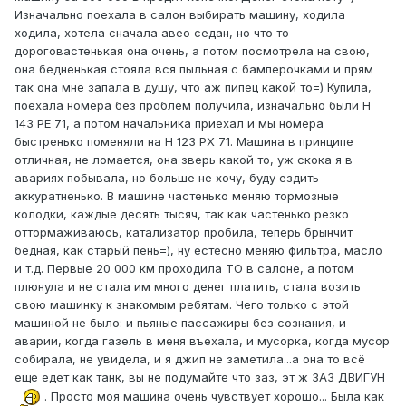
Изначально поехала в салон выбирать машину, ходила
ходила, хотела сначала авео седан, но что то
дороговастенькая она очень, а потом посмотрела на свою,
она бедненькая стояла вся пыльная с бамперочками и прям
так она мне запала в душу, что аж пипец какой то=) Купила,
поехала номера без проблем получила, изначально были Н
143 РЕ 71, а потом начальника приехал и мы номера
быстренько поменяли на Н 123 РХ 71. Машина в принципе
отличная, не ломается, она зверь какой то, уж скока я в
авариях побывала, но больше не хочу, буду ездить
аккуратненько. В машине частенько меняю тормозные
колодки, каждые десять тысяч, так как частенько резко
оттормаживаюсь, катализатор пробила, теперь брынчит
бедная, как старый пень=), ну естесно меняю фильтра, масло
и т.д. Первые 20 000 км проходила ТО в салоне, а потом
плюнула и не стала им много денег платить, стала возить
свою машинку к знакомым ребятам. Чего только с этой
машиной не было: и пьяные пассажиры без сознания, и
аварии, когда газель в меня въехала, и мусорка, когда мусор
собирала, не увидела, и я джип не заметила...а она то всё
еще едет как танк, вы не подумайте что заз, эт ж ЗАЗ ДВИГУН
. Просто моя машина очень чувствует хорошо... Была как