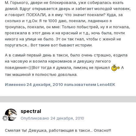
М. Горького, двери не блокировала, уже собиралась ехать
домой. Вдруг открывается дверь и забегает молодой человек,
и говорит: ПОЕХАЛИ, а я ему: Что значит поехали? Куда, за
сколько и т.д.Он: Я те 1000 даю, поехали, ладненько я
тронулась, поехали, он мне: Только побыстрей, ну я и погнала,
проезжала в этот день и на красный и т.д., ночь была, почти
никого на улице не было. Эт он так гнал, чтобы с женой не
поругаться... Вот такие вот бывают истории.
А в самый первый день в такси, было очень страшно, ездила
на часовую и возила наркоманов и девушку легкого
поведения=(((Вот тогда я думала, пимзец не пришел
А
так машиной я полностью довольна.
Изменено
24 декабря, 2010
пользователем Leno4EK
spectral
Опубликовано
24 декабря, 2010
Смелая ты! Девушка, работающая в такси... Опасно!!!