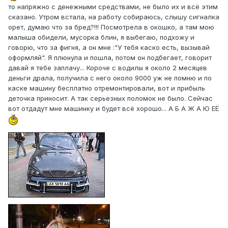
то напряжно с денежными средствами, не было их и всё этим
сказано. Утром встала, на работу собираюсь, слышу сигналка
орет, думаю что за бред?!!! Посмотрела в окошко, а там мою
малыша обидели, мусорка блин, я выбегаю, подхожу и
говорю, что за фигня, а он мне :"У тебя каско есть, вызывай
оформляй". Я плюнула и пошла, потом он подбегает, говорит
давай я тебе заплачу... Короче с водилы я около 2 месяцев
деньги драла, получила с него около 9000 уж не помню и по
каске машину бесплатно отремонтировали, вот и прибыль
деточка приносит. А так серьезных поломок не было. Сейчас
вот отдадут мне машинку и будет всё хорошо... А Б А Ж А Ю ЕЁ