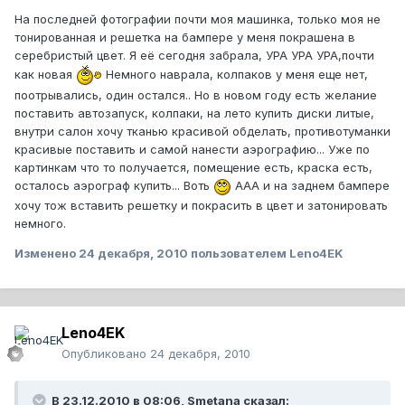
На последней фотографии почти моя машинка, только моя не
тонированная и решетка на бампере у меня покрашена в
серебристый цвет. Я её сегодня забрала, УРА УРА УРА,почти
как новая
Немного наврала, колпаков у меня еще нет,
поотрывались, один остался.. Но в новом году есть желание
поставить автозапуск, колпаки, на лето купить диски литые,
внутри салон хочу тканью красивой обделать, противотуманки
красивые поставить и самой нанести аэрографию... Уже по
картинкам что то получается, помещение есть, краска есть,
осталось аэрограф купить... Воть
ААА и на заднем бампере
хочу тож вставить решетку и покрасить в цвет и затонировать
немного.
Изменено
24 декабря, 2010
пользователем Leno4EK
Leno4EK
Опубликовано
24 декабря, 2010
В 23.12.2010 в 08:06, Smetana сказал: