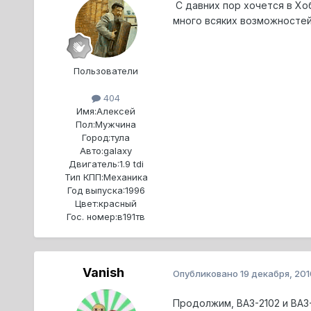
С давних пор хочется в Хо
много всяких возможностей
Пользователи
404
Имя:
Алексей
Пол:
Мужчина
Город:
тула
Авто:
galaxy
Двигатель:
1.9 tdi
Тип КПП:
Механика
Год выпуска:
1996
Цвет:
красный
Гос. номер:
в191тв
Vanish
Опубликовано
19 декабря, 201
Продолжим, ВАЗ-2102 и ВАЗ-