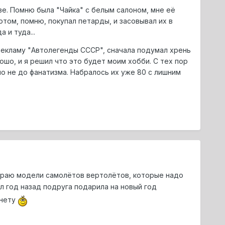
тве. Помню была "Чайка" с белым салоном, мне её
Потом, помню, покупал петарды, и засовывал их в
 и туда...
рекламу "Автолегенды СССР", сначала подумал хрень
ошо, и я решил что это будет моим хобби. С тех пор
о не до фанатизма. Набралось их уже 80 с лишним
обираю модели самолётов вертолётов, которые надо
 год назад подруга подарила на новый год
 нету