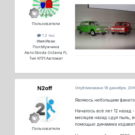
Пользователи
1.2 тыс
Имя:
Иван
Пол:
Мужчина
Авто:
Skoda Octavia FL
Тип КПП:
Автомат
N2off
Опубликовано
19 декабря, 201
Являюсь небольшим фанато
Началось всё лет 12 назад 
месяцев назад сдул пыль, 
помощью динамика издават
Пользователи