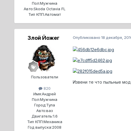
Пол:
Мужчина
Авто:
Skoda Octavia FL
Тип КПП:
Автомат
Злой Йожег
Опубликовано
18 декабря, 201
Пользователи
Извени те что пыльные мод
820
Имя:
Андрей
Пол:
Мужчина
Город:
Тула
Авто:
ваз
Двигатель:
1.6
Тип КПП:
Механика
Год выпуска:
2008