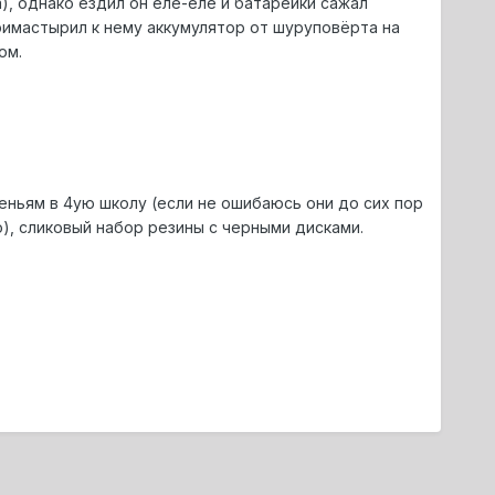
), однако ездил он еле-еле и батарейки сажал
римастырил к нему аккумулятор от шуруповёрта на
ом.
сеньям в 4ую школу (если не ошибаюсь они до сих пор
), сликовый набор резины с черными дисками.