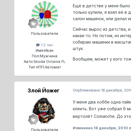
Ещё в детстве у меня было 
только купили, я взял её в
салон машинок, или делал им
Сейчас вырос из детства, 
Пользователи
какая-то. Но потом, из инт
собираю машинки в масштаб
1.2 тыс
штук.
Имя:
Иван
Пол:
Мужчина
Вообщем, может у кого тож
Авто:
Skoda Octavia FL
Тип КПП:
Автомат
Злой Йожег
Опубликовано
18 декабря, 201
У меня два хобби одна пайк
клеить. Вот уже собрал 6 
вертолёт Comanche. До это
Изменено
18 декабря, 2010
п
Пользователи