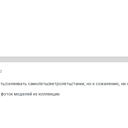
0
ь/склеивать самолёты/ветролёты/танки, но к сожалению, ни о
фоток моделей из коллекции.