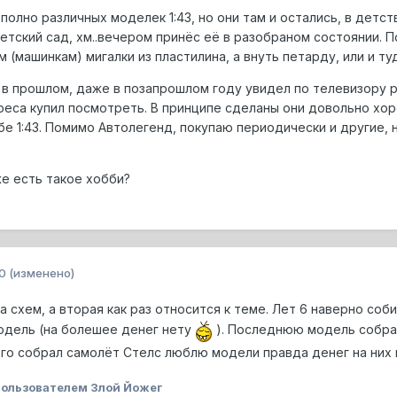
полно различных моделек 1:43, но они там и остались, в детс
 детский сад, хм..вечером принёс её в разобраном состоянии. 
 (машинкам) мигалки из пластилина, а внуть петарду, или и туда
и в прошлом, даже в позапрошлом году увидел по телевизору 
ереса купил посмотреть. В принципе сделаны они довольно хор
е 1:43. Помимо Автолегенд, покупаю периодически и другие, н
е есть такое хобби?
0
(изменено)
а схем, а вторая как раз относится к теме. Лет 6 наверно с
модель (на болешее денег нету
). Последнюю модель собрал
го собрал самолёт Стелс люблю модели правда денег на них
ользователем Злой Йожег