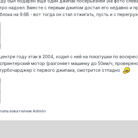
оду был подарен еще один джипак посерьёзней (на фото слева
стро надоел. Вместе с первым джипом достал его недавно и п
лока на 9.6В - вот тогда он стал отжигать, пусть и с перегруз
-центре году этак в 2004, ходил с ней на покатушки по воскре
 спринтерский мотор (разгоняет машинку до 50км/ч, проверено
 турбочарджер с первого джипака, смотрится отпадно
пользователем Admin