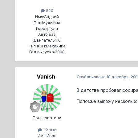
820
Имя:
Андрей
Пол:
Мужчина
Город:
Тула
Авто:
ваз
Двигатель:
1.6
Тип КПП:
Механика
Год выпуска:
2008
Vanish
Опубликовано
18 декабря, 201
В детстве пробовал собират
Попозже выложу несколько 
Пользователи
1.2 тыс
Имя:
Иван