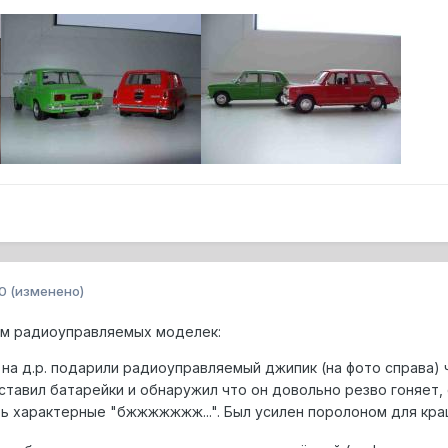
0
(изменено)
м радиоуправляемых моделек:
- на д.р. подарили радиоуправляемый джипик (на фото справа) 
вставил батарейки и обнаружил что он довольно резво гоняет,
ь характерные "бжжжжжжж...". Был усилен поролоном для кр