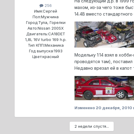
На следующий д.р. в 1999 г
256
махом, из-за чего тоже бы
Имя:
Сергей
14.4В вместо стандартного б
Пол:
Мужчина
Город:
Тула, Горелки
Авто:
Nissan 200SX
Двигатель:
CA18DET
1,8L 16V turbo 169 h.p.
Тип КПП:
Механика
Год выпуска:
1993
Модельку 1:14 взял в хобби
Цвет:
красный
проводятся там), поставил
Недавно врезал ей в капот
Изменено
20 декабря, 2010
2 недели спустя...