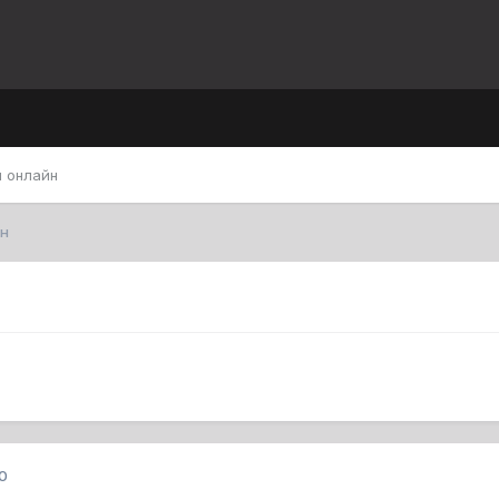
 онлайн
н
0