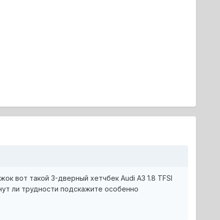
к вот такой 3-дверный хетчбек Audi A3 1.8 TFSI
икнут ли трудности подскажите особенно