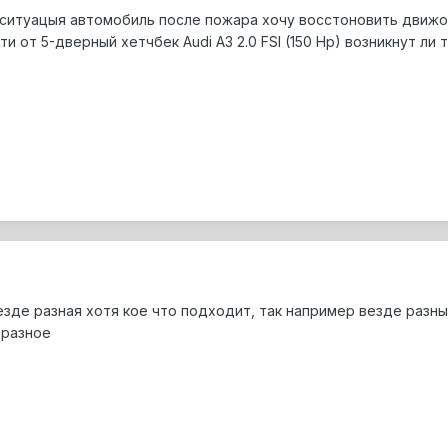
ситуацыя автомобиль после пожара хочу восстоновить движок в
и от 5-дверный хетчбек Audi A3 2.0 FSI (150 Hp) возникнут л
езде разная хотя кое что подходит, так например везде раз
 разное