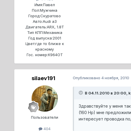
Имя:
Павел
Пол:
Мужчина
Город:
Скуратово
Авто:
Audi a3
Двигатель:
ARX, 1.8T
Тип КПП:
Механика
Год выпуска:
2001
Цвет:
где то ближе к
красному
Гос. номер:
К964ОТ
silaev191
Опубликовано
4 ноября, 2010
В 04.11.2010 в 20:00, 
Здравствуйте у меня так
(160 Hp) мне предложили
Пользователи
интересует проводка по
404