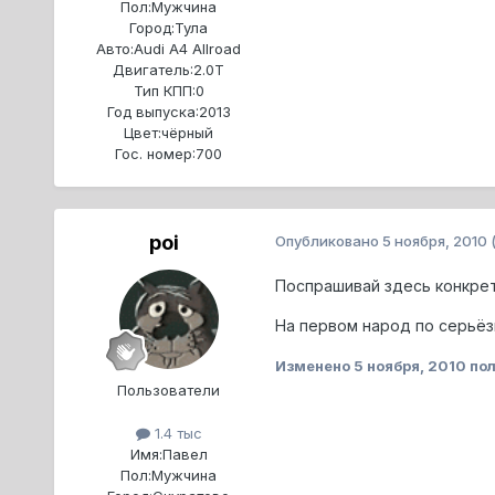
Пол:
Мужчина
Город:
Тула
Авто:
Audi A4 Allroad
Двигатель:
2.0T
Тип КПП:
0
Год выпуска:
2013
Цвет:
чёрный
Гос. номер:
700
poi
Опубликовано
5 ноября, 2010
Поспрашивай здесь конкре
На первом народ по серьёз
Изменено
5 ноября, 2010
пол
Пользователи
1.4 тыс
Имя:
Павел
Пол:
Мужчина