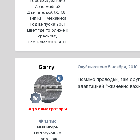
Город:
Скуратово
Авто:
Audi a3
Двигатель:
ARX, 1.8T
Тип КПП:
Механика
Год выпуска:
2001
Цвет:
где то ближе к
красному
Гос. номер:
К964ОТ
Garry
Опубликовано
5 ноября, 2010
Помимо проводки, там друго
адаптацией "жизненно важны
Администраторы
1.1 тыс
Имя:
Игорь
Пол:
Мужчина
Город:
рф