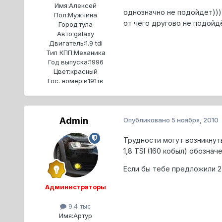
Имя:
Алексей
однозначно не подойдет))) 
Пол:
Мужчина
от чего другово не подойд
Город:
тула
Авто:
galaxy
Двигатель:
1.9 tdi
Тип КПП:
Механика
Год выпуска:
1996
Цвет:
красный
Гос. номер:
в191тв
Admin
Опубликовано
5 ноября, 2010
Трудности могут возникнуть
1,8 TSI (160 кобыл) обознач
Если бы тебе предложили 2.
Администраторы
9.4 тыс
Имя:
Артур