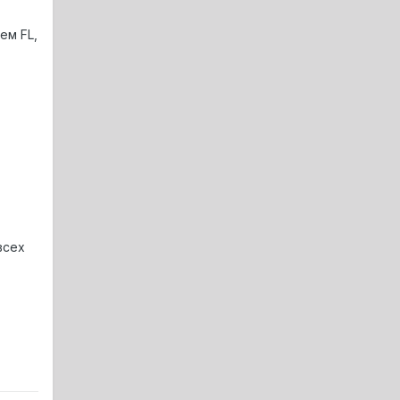
ем FL,
всех