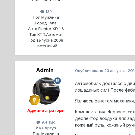
139
Пол:
Мужчина
Город:
Тула
Авто:
Elantra XD 1.6
Тип КПП:
Автомат
Год выпуска:
2008
Цвет:
Синий
Admin
Опубликовано
23 августа, 201
Автомобиль достался с двиг
лошадиных сил) После фабии
Являюсь фанатом механики,
Администраторы
Комплектация elegance, си
дефлектор воздуха для зад
9.4 тыс
кожаный руль, кожаный ручн
Имя:
Артур
Пол:
Мужчина