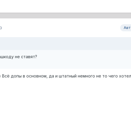
0
Авт
ашкоду не ставят?
) Всё допы в основном, да и штатный немного не то чего хоте