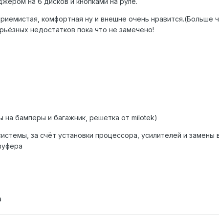
джером на 6 дисков и кнопками на руле.
риемистая, комфортная ну и внешне очень нравится.(Больше ч
ерьёзных недостатков пока что не замечено!
 на бамперы и багажник, решетка от milotek)
системы, за счёт установки процессора, усилителей и замены 
вуфера
а