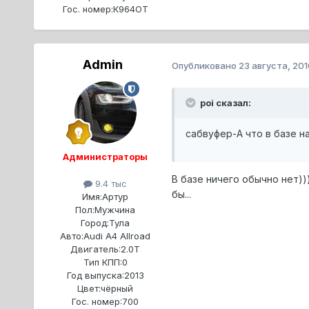
Гос. номер:
К964ОТ
Admin
Опубликовано
23 августа, 201
poi сказал:
сабвуфер-А что в базе н
Администраторы
В базе ничего обычно нет))
9.4 тыс
бы...
Имя:
Артур
Пол:
Мужчина
Город:
Тула
Авто:
Audi A4 Allroad
Двигатель:
2.0T
Тип КПП:
0
Год выпуска:
2013
Цвет:
чёрный
Гос. номер:
700