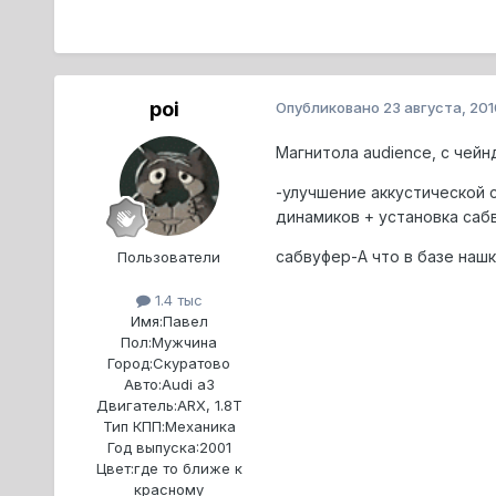
poi
Опубликовано
23 августа, 201
Магнитола audience, с чейн
-улучшение аккустической 
динамиков + установка саб
сабвуфер-А что в базе нашк
Пользователи
1.4 тыс
Имя:
Павел
Пол:
Мужчина
Город:
Скуратово
Авто:
Audi a3
Двигатель:
ARX, 1.8T
Тип КПП:
Механика
Год выпуска:
2001
Цвет:
где то ближе к
красному