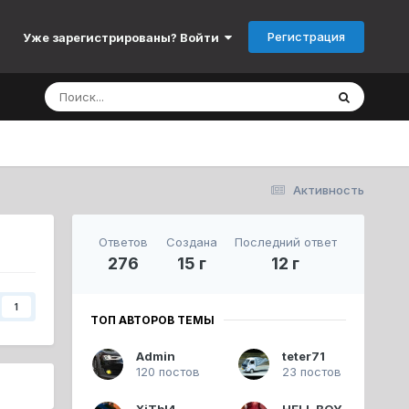
Регистрация
Уже зарегистрированы? Войти
Активность
Ответов
Создана
Последний ответ
276
15 г
12 г
1
ТОП АВТОРОВ ТЕМЫ
Admin
teter71
120 постов
23 постов
XiTbI4
HELL BOY