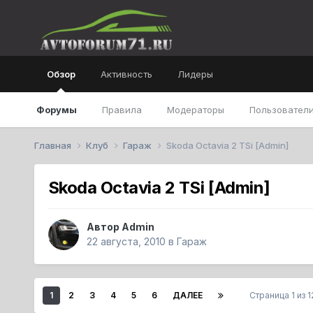
Обзор
Активность
Лидеры
Форумы
Правила
Модераторы
Пользователи
Главная
Клуб
Гараж
Skoda Octavia 2 TSi [Admin]
Skoda Octavia 2 TSi [Admin]
Автор
Admin
22 августа, 2010
в
Гараж
1
2
3
4
5
6
ДАЛЕЕ
Страница 1 из 