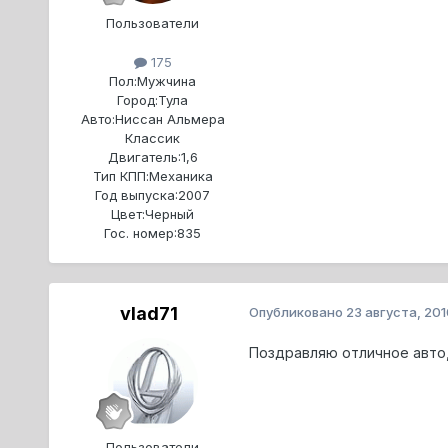
Пользователи
175
Пол:
Мужчина
Город:
Тула
Авто:
Ниссан Альмера
Классик
Двигатель:
1,6
Тип КПП:
Механика
Год выпуска:
2007
Цвет:
Черный
Гос. номер:
835
vlad71
Опубликовано
23 августа, 201
Поздравляю отличное авто,
Пользователи