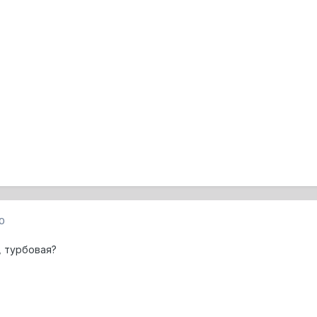
0
 турбовая?