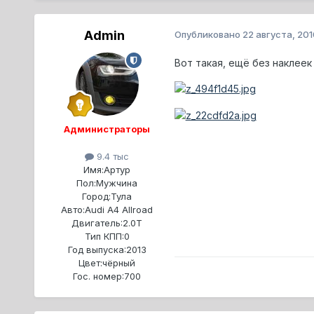
Admin
Опубликовано
22 августа, 201
Вот такая, ещё без наклеек 
Администраторы
9.4 тыс
Имя:
Артур
Пол:
Мужчина
Город:
Тула
Авто:
Audi A4 Allroad
Двигатель:
2.0T
Тип КПП:
0
Год выпуска:
2013
Цвет:
чёрный
Гос. номер:
700