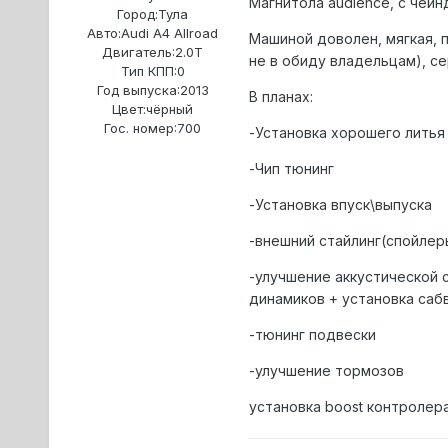
Магнитола audience, с чейн
Город:
Тула
Авто:
Audi A4 Allroad
Машиной доволен, мягкая, п
Двигатель:
2.0T
не в обиду владельцам), с
Тип КПП:
0
Год выпуска:
2013
В планах:
Цвет:
чёрный
Гос. номер:
700
-Установка хорошего литья
-Чип тюнинг
-Установка впуск\выпуска
-внешний стайлинг(спойлеры
-улучшение аккустической 
динамиков + установка саб
-тюнинг подвески
-улучшение тормозов
установка boost контролер