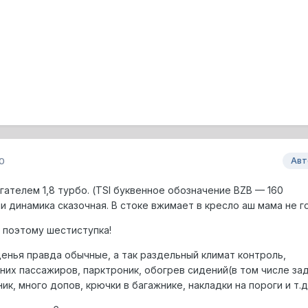
0
Авт
ателем 1,8 турбо. (TSI буквенное обозначение BZB — 160
 динамика сказочная. В стоке вжимает в кресло аш мама не г
 поэтому шестиступка!
денья правда обычные, а так раздельный климат контроль,
них пассажиров, парктроник, обогрев сидений(в том числе зад
ик, много допов, крючки в багажнике, накладки на пороги и т.д