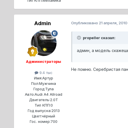
Тип КПП:
Механика
Admin
Опубликовано
21 апреля, 2010
propeller сказал:
админ, а модель скажеш
Администраторы
Не помню. Серебристая пан
9.4 тыс
Имя:
Артур
Пол:
Мужчина
Город:
Тула
Авто:
Audi A4 Allroad
Двигатель:
2.0T
Тип КПП:
0
Год выпуска:
2013
Цвет:
чёрный
Гос. номер:
700