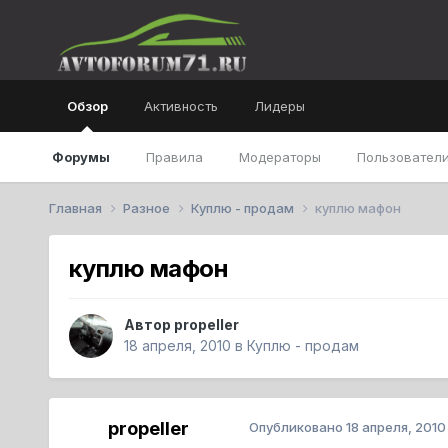
Обзор
Активность
Лидеры
Форумы
Правила
Модераторы
Пользователи
Главная
Разное
Куплю - продам
куплю мафон
куплю мафон
Автор
propeller
18 апреля, 2010
в
Куплю - продам
propeller
Опубликовано
18 апреля, 2010