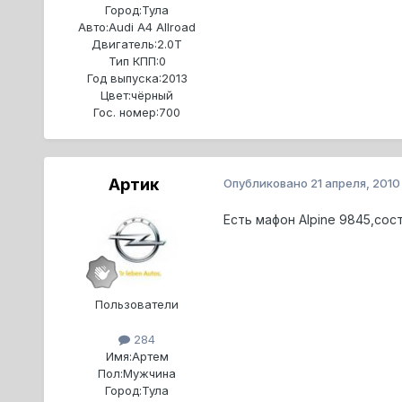
Город:
Тула
Авто:
Audi A4 Allroad
Двигатель:
2.0T
Тип КПП:
0
Год выпуска:
2013
Цвет:
чёрный
Гос. номер:
700
Артик
Опубликовано
21 апреля, 2010
Есть мафон Alpine 9845,со
Пользователи
284
Имя:
Артем
Пол:
Мужчина
Город:
Тула