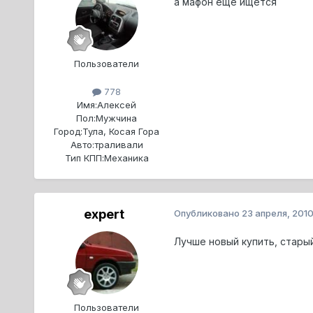
а мафон еще ищется
Пользователи
778
Имя:
Алексей
Пол:
Мужчина
Город:
Тула, Косая Гора
Авто:
траливали
Тип КПП:
Механика
expert
Опубликовано
23 апреля, 201
Лучше новый купить, стары
Пользователи