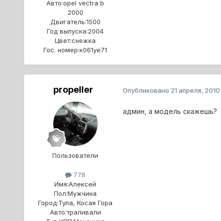
Авто:
opel vectra b
2000
Двигатель:
1500
Год выпуска:
2004
Цвет:
снежка
Гос. номер:
к061уе71
propeller
Опубликовано
21 апреля, 2010
админ, а модель скажешь?
Пользователи
778
Имя:
Алексей
Пол:
Мужчина
Город:
Тула, Косая Гора
Авто:
траливали