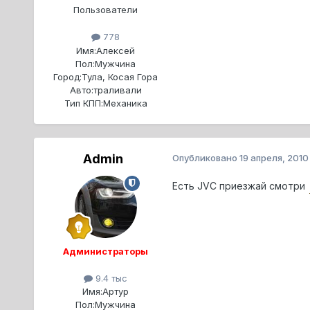
Пользователи
778
Имя:
Алексей
Пол:
Мужчина
Город:
Тула, Косая Гора
Авто:
траливали
Тип КПП:
Механика
Admin
Опубликовано
19 апреля, 2010
Есть JVC приезжай смотри
Администраторы
9.4 тыс
Имя:
Артур
Пол:
Мужчина