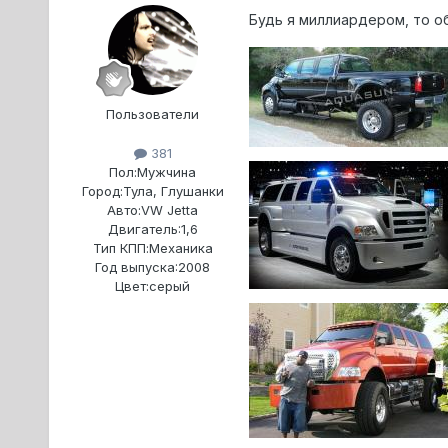
Будь я миллиардером, то 
Пользователи
381
Пол:
Мужчина
Город:
Тула, Глушанки
Авто:
VW Jetta
Двигатель:
1,6
Тип КПП:
Механика
Год выпуска:
2008
Цвет:
серый