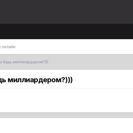
 онлайн
ы будь миллиардером?)))
дь миллиардером?)))