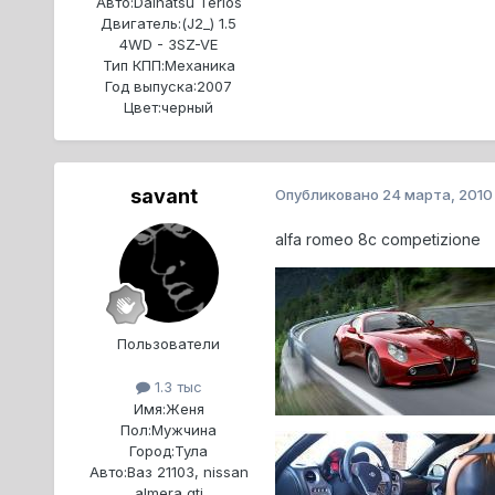
Авто:
Daihatsu Terios
Двигатель:
(J2_) 1.5
4WD - 3SZ-VE
Тип КПП:
Механика
Год выпуска:
2007
Цвет:
черный
savant
Опубликовано
24 марта, 2010
alfa romeo 8c competizione
Пользователи
1.3 тыс
Имя:
Женя
Пол:
Мужчина
Город:
Тула
Авто:
Ваз 21103, nissan
almera gti