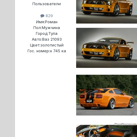
Пользователи
829
Имя:
Роман
Пол:
Мужчина
Город:
Тула
Авто:
Ваз 21093
Цвет:
золотистый
Гос. номер:
н 745 ка