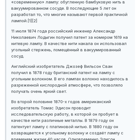
«современную» лампу: обугленную бамбуковую нить в
вакуумированном сосуде. В последующие 5 лет он
разработал то, что многие называют первой практичной
лампой.[1][2]
11 июля 1874 года российский инженер Александр
Николаевич Лодыгин получил патент за номером 1619 на
нитевую лампу. В качестве нити накала он использовал
угольный стержень, помещённый в вакуумированный
сосуд.
Английский изобретатель Джозеф Вильсон Сван
получил в 1878 году британский патент на лампу с
угольным волокном. В его лампах волокно находилось в
разреженной кислородной атмосфере, что позволяло
получать очень яркий свет.
Во второй половине 1870-х годов американский
изобретатель Томас Эдисон проводит
исследовательскую работу, в которой он пробует в
качестве нити различные металлы. В 1879 году он
патентует лампу с платиновой нитью. В 1880 году он
возвращается к угольному волокну и создаёт лампу с
временем жизни 40 часов. Одновременно Эдисон