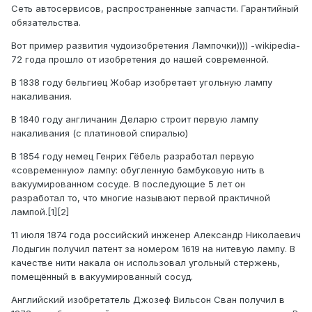
Сеть автосервисов, распространенные запчасти. Гарантийный
обязательства.
Вот пример развития чудоизобретения Лампочки)))) -wikipedia-
72 года прошло от изобретения до нашей современной.
В 1838 году бельгиец Жобар изобретает угольную лампу
накаливания.
В 1840 году англичанин Деларю строит первую лампу
накаливания (с платиновой спиралью)
В 1854 году немец Генрих Гёбель разработал первую
«современную» лампу: обугленную бамбуковую нить в
вакуумированном сосуде. В последующие 5 лет он
разработал то, что многие называют первой практичной
лампой.[1][2]
11 июля 1874 года российский инженер Александр Николаевич
Лодыгин получил патент за номером 1619 на нитевую лампу. В
качестве нити накала он использовал угольный стержень,
помещённый в вакуумированный сосуд.
Английский изобретатель Джозеф Вильсон Сван получил в