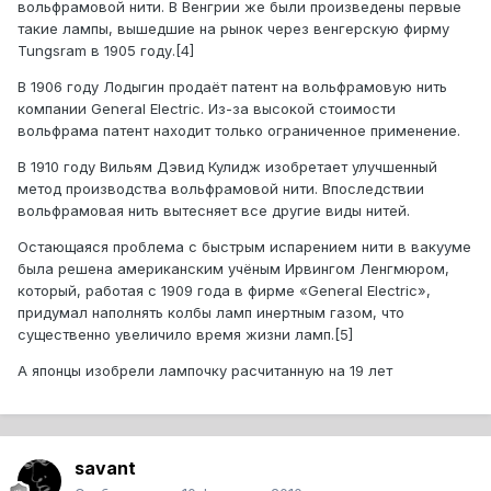
вольфрамовой нити. В Венгрии же были произведены первые
такие лампы, вышедшие на рынок через венгерскую фирму
Tungsram в 1905 году.[4]
В 1906 году Лодыгин продаёт патент на вольфрамовую нить
компании General Electric. Из-за высокой стоимости
вольфрама патент находит только ограниченное применение.
В 1910 году Вильям Дэвид Кулидж изобретает улучшенный
метод производства вольфрамовой нити. Впоследствии
вольфрамовая нить вытесняет все другие виды нитей.
Остающаяся проблема с быстрым испарением нити в вакууме
была решена американским учёным Ирвингом Ленгмюром,
который, работая с 1909 года в фирме «General Electric»,
придумал наполнять колбы ламп инертным газом, что
существенно увеличило время жизни ламп.[5]
А японцы изобрели лампочку расчитанную на 19 лет
savant