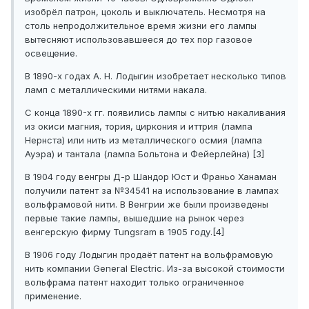
изобрёл патрон, цоколь и выключатель. Несмотря на
столь непродолжительное время жизни его лампы
вытесняют использовавшееся до тех пор газовое
освещение.
В 1890-х годах А. Н. Лодыгин изобретает несколько типов
ламп с металлическими нитями накала.
С конца 1890-х гг. появились лампы с нитью накаливания
из окиси магния, тория, циркония и иттрия (лампа
Нернста) или нить из металлического осмия (лампа
Ауэра) и тантала (лампа Больтона и Фейерлейна) [3]
В 1904 году венгры Д-р Шандор Юст и Франьо Ханаман
получили патент за №34541 на использование в лампах
вольфрамовой нити. В Венгрии же были произведены
первые такие лампы, вышедшие на рынок через
венгерскую фирму Tungsram в 1905 году.[4]
В 1906 году Лодыгин продаёт патент на вольфрамовую
нить компании General Electric. Из-за высокой стоимости
вольфрама патент находит только ограниченное
применение.