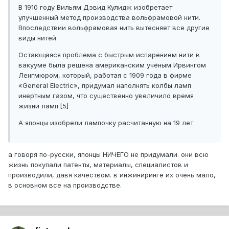
В 1910 году Вильям Дэвид Кулидж изобретает
улучшенный метод производства вольфрамовой нити.
Впоследствии вольфрамовая нить вытесняет все другие
виды нитей.
Остающаяся проблема с быстрым испарением нити в
вакууме была решена американским учёным Ирвингом
Ленгмюром, который, работая с 1909 года в фирме
«General Electric», придумал наполнять колбы ламп
инертным газом, что существенно увеличило время
жизни ламп.[5]
А японцы изобрели лампочку расчитанную на 19 лет
а говоря по-русски, японцы НИЧЕГО не придумали. они всю
жизнь покупали патенты, материалы, специалистов и
производили, давя качеством. в инжиниринге их очень мало,
в основном все на производстве.