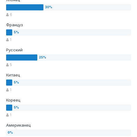
6
Француз
1
Русский
5
Китаец
1
Кореец
1
Американец