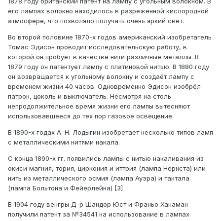
1878 году британский патент на лампу с угольным волокном. В
его лампах волокно находилось в разреженной кислородной
атмосфере, что позволяло получать очень яркий свет.
Во второй половине 1870-х годов американский изобретатель
Томас Эдисон проводит исследовательскую работу, в
которой он пробует в качестве нити различные металлы. В
1879 году он патентует лампу с платиновой нитью. В 1880 году
он возвращается к угольному волокну и создаёт лампу с
временем жизни 40 часов. Одновременно Эдисон изобрёл
патрон, цоколь и выключатель. Несмотря на столь
непродолжительное время жизни его лампы вытесняют
использовавшееся до тех пор газовое освещение.
В 1890-х годах А. Н. Лодыгин изобретает несколько типов ламп
с металлическими нитями накала.
С конца 1890-х гг. появились лампы с нитью накаливания из
окиси магния, тория, циркония и иттрия (лампа Нернста) или
нить из металлического осмия (лампа Ауэра) и тантала
(лампа Больтона и Фейерлейна) [3]
В 1904 году венгры Д-р Шандор Юст и Франьо Ханаман
получили патент за №34541 на использование в лампах