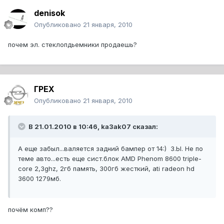
denisok
Опубликовано
21 января, 2010
почем эл. стеклопдьемники продаешь?
ГРЕХ
Опубликовано
21 января, 2010
В 21.01.2010 в 10:46, ka3ak07 сказал:
А еще забыл...валяется задний бампер от 14:) З.Ы. Не по
теме авто...есть еще сист.блок АMD Phenom 8600 triple-
core 2,3ghz, 2гб память, 300гб жесткий, ati radeon hd
3600 1279мб.
почём комп??