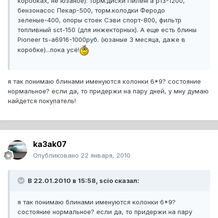
коробках, не юзаное): торм.диски Пиленга р13-1200,
бензонасос Пекар-500, торм.колодки Феродо
зеленые-400, опоры стоек Сэви спорт-800, фильтр
топливный sct-150 (для инжекторных). А еще есть блины
Pioneer ts-a6916-1000руб. (юзаные 3 месяца, даже в
коробке)...пока усё!
я так понимаю блинами именуются колонки 6*9? состояние
нормальное? если да, то придержи на пару дней, у мну думаю
найдется покупатель!
ka3ak07
Опубликовано
22 января, 2010
В 22.01.2010 в 15:58, scio сказал:
я так понимаю блинами именуются колонки 6*9?
состояние нормальное? если да, то придержи на пару