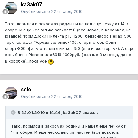
ka3ak07
Опубликовано
22 января, 2010
Такс, порылся в закромах родины и нашел еще печку от 14 в
сборе. И еще несколько запчастей (все новое, в коробках, не
юзаное): торм.диски Пиленга р13-1200, бензонасос Пекар-500,
торм.колодки Феродо зеленые-400, опоры стоек Сэви
спорт-800, фильтр топливный sct-150 (для инжекторных). А еще
есть блины Pioneer ts-a6916-1000руб. (юзаные 3 месяца, даже
в коробке)...пока усё!
scio
Опубликовано
22 января, 2010
В 22.01.2010 в 14:46, ka3ak07 сказал:
Такс, порылся в закромах родины и нашел еще печку от
14 в сборе. И еще несколько запчастей (все новое, в