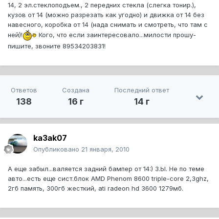
14, 2 эл.стеклоподъем., 2 передних стекла (слегка тонир.),
кузов от 14 (можно разрезать как угодно) и движка от 14 без
навесного, коробка от 14 (нада снимать и смотреть, что там с
ней)!
Кого, что если заинтересовало...милости прошу-
пишите, звоните 89534203831!
Ответов
Создана
Последний ответ
138
16 г
14 г
ka3ak07
Опубликовано
21 января, 2010
А еще забыл...валяется задний бампер от 14:) З.Ы. Не по теме
авто...есть еще сист.блок АMD Phenom 8600 triple-core 2,3ghz,
2гб память, 300гб жесткий, ati radeon hd 3600 1279мб.