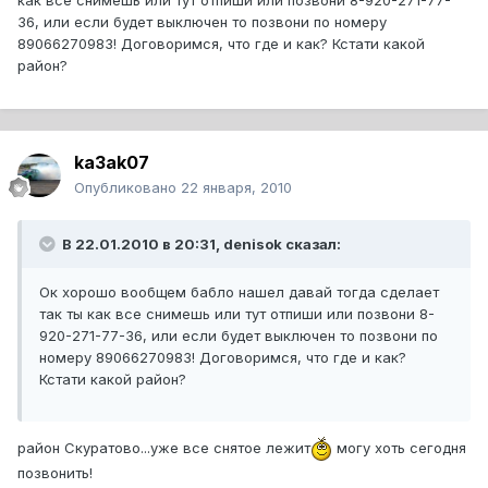
как все снимешь или тут отпиши или позвони 8-920-271-77-
36, или если будет выключен то позвони по номеру
89066270983! Договоримся, что где и как? Кстати какой
район?
ka3ak07
Опубликовано
22 января, 2010
В 22.01.2010 в 20:31, denisok сказал:
Ок хорошо вообщем бабло нашел давай тогда сделает
так ты как все снимешь или тут отпиши или позвони 8-
920-271-77-36, или если будет выключен то позвони по
номеру 89066270983! Договоримся, что где и как?
Кстати какой район?
район Скуратово...уже все снятое лежит
могу хоть сегодня
позвонить!