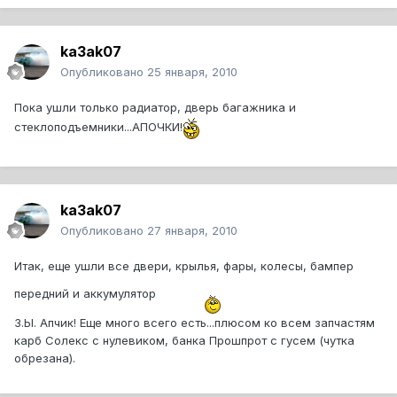
ka3ak07
Опубликовано
25 января, 2010
Пока ушли только радиатор, дверь багажника и
стеклоподъемники...АПОЧКИ!
ka3ak07
Опубликовано
27 января, 2010
Итак, еще ушли все двери, крылья, фары, колесы, бампер
передний и аккумулятор
З.Ы. Апчик! Еще много всего есть...плюсом ко всем запчастям
карб Солекс с нулевиком, банка Прошпрот с гусем (чутка
обрезана).