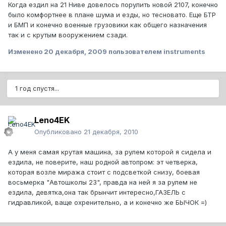
Когда ездил на 21 Ниве довелось порулить новой 2107, конечно
было комфортнее в плане шума и езды, но тесновато. Еще БТР
и БМП и конечно военные грузовики как общего назначения
так и с крутым вооружением сзади.
Изменено
20 декабря, 2009
пользователем instruments
1 год спустя...
Leno4EK
Опубликовано
21 декабря, 2010
А у меня самая крутая машина, за рулем которой я сидела и
ездила, не поверите, наш родной автопром: эт четверка,
которая возле миража стоит с подсветкой снизу, боевая
восьмерка "Автошколы 23", правда на ней я за рулем не
ездила, девятка,она так брынчит интересно,ГАЗЕЛЬ с
гидравликой, ваще охренительно, а и конечно же БЫЧОК =)