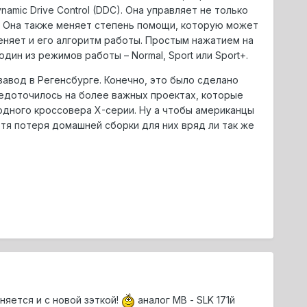
mic Drive Control (DDC). Она управляет не только
а. Она также меняет степень помощи, которую может
еняет и его алгоритм работы. Простым нажатием на
ин из режимов работы – Normal, Sport или Sport+.
завод в Регенсбурге. Конечно, это было сделано
едоточилось на более важных проектах, которые
одного кроссовера X-серии. Ну а чтобы американцы
отя потеря домашней сборки для них вряд ли так же
яется и с новой зэткой!
аналог МВ - SLK 171й