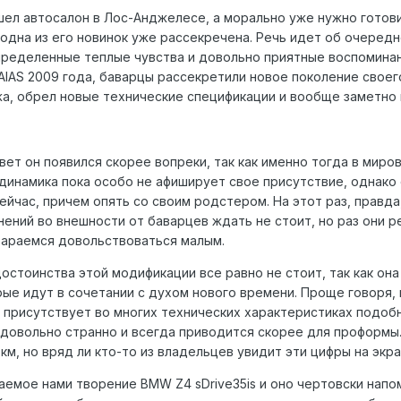
ел автосалон в Лос-Анджелесе, а морально уже нужно готови
 одна из его новинок уже рассекречена. Речь идет об очере
ределенные теплые чувства и довольно приятные воспоминания
AIAS 2009 года, баварцы рассекретили новое поколение свое
а, обрел новые технические спецификации и вообще заметно 
свет он появился скорее вопреки, так как именно тогда в мир
динамика пока особо не афиширует свое присутствие, однако
йчас, причем опять со своим родстером. На этот раз, правда,
ений во внешности от баварцев ждать не стоит, но раз они ре
тараемся довольствоваться малым.
остоинства этой модификации все равно не стоит, так как он
рые идут в сочетании с духом нового времени. Проще говоря,
 присутствует во многих технических характеристиках подоб
т довольно странно и всегда приводится скорее для проформы.
 км, но вряд ли кто-то из владельцев увидит эти цифры на эк
аемое нами творение BMW Z4 sDrive35is и оно чертовски нап