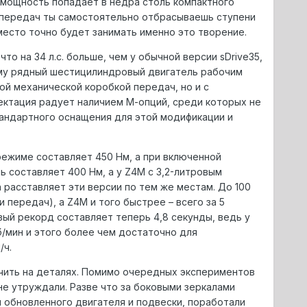
 мощность попадает в недра столь компактного
я передач ты самостоятельно отбрасываешь ступени
место точно будет занимать именно это творение.
о на 34 л.с. больше, чем у обычной версии sDrive35,
ему рядный шестицилиндровый двигатель рабочим
й механической коробкой передач, но и с
ктация радует наличием М-опций, среди которых не
тандартного оснащения для этой модификации и
ежиме составляет 450 Нм, а при включенной
ль составляет 400 Нм, а у Z4M с 3,2-литровым
 расставляет эти версии по тем же местам. До 100
и передач), а Z4M и того быстрее – всего за 5
вый рекорд составляет теперь 4,8 секунды, ведь у
б/мин и этого более чем достаточно для
/ч.
очить на деталях. Помимо очередных экспериментов
е утруждали. Разве что за боковыми зеркалами
я обновленного двигателя и подвески, поработали