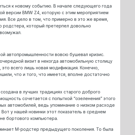
ться к новому событию. В начале следующего года
дной версии BMW Z4, которую с этим мероприятием
. Все дело в том, что примерно в это же время,
го родстера, который претерпел довольно
возмужал.
овой автопромышленности вовсю бушевал кризис.
 очередной визит в некогда автомобильную столицу
 это всего лишь новая модификация. Конечно,
шили, что и того, что имеется, вполне достаточно
а создана в лучших традициях старого доброго
 мощность сочетается с попыткой “озеленения” этого
ных автомобилей, ведь упоминание о низком расходе
 Вот у нашей новинки этот показатель в среднем
ране бортового компьютера.
оминает M-родстер предыдущего поколения. То была