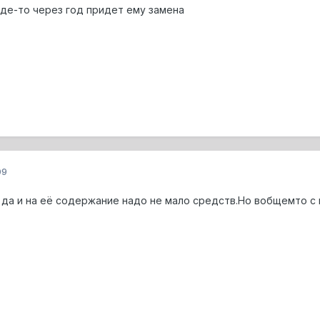
где-то через год придет ему замена
09
 да и на её содержание надо не мало средств.Но вобщемто с 