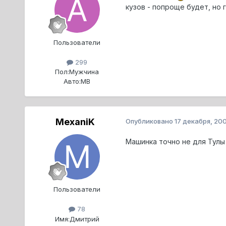
кузов - попроще будет, но 
Пользователи
299
Пол:
Мужчина
Авто:
МВ
MexaniK
Опубликовано
17 декабря, 20
Машинка точно не для Тулы
Пользователи
78
Имя:
Дмитрий