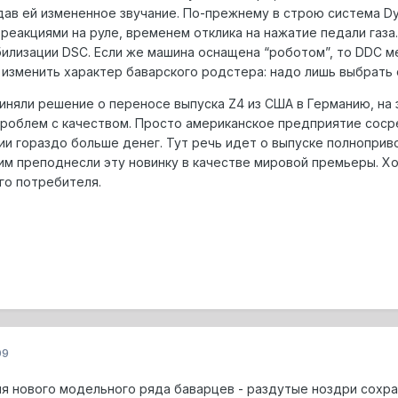
ав ей измененное звучание. По-прежнему в строю система Dyna
 реакциями на руле, временем отклика на нажатие педали газ
илизации DSC. Если же машина оснащена “роботом”, то DDC м
зменить характер баварского родстера: надо лишь выбрать од
иняли решение о переносе выпуска Z4 из США в Германию, на 
проблем с качеством. Просто американское предприятие соср
ии гораздо больше денег. Тут речь идет о выпуске полноприв
 им преподнесли эту новинку в качестве мировой премьеры. Х
го потребителя.
09
 нового модельного ряда баварцев - раздутые ноздри сохран