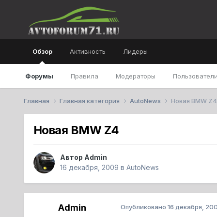
Обзор
Активность
Лидеры
Форумы
Правила
Модераторы
Пользователи
Главная
Главная категория
AutoNews
Новая BMW Z4
Новая BMW Z4
Автор
Admin
16 декабря, 2009
в
AutoNews
Admin
Опубликовано
16 декабря, 20