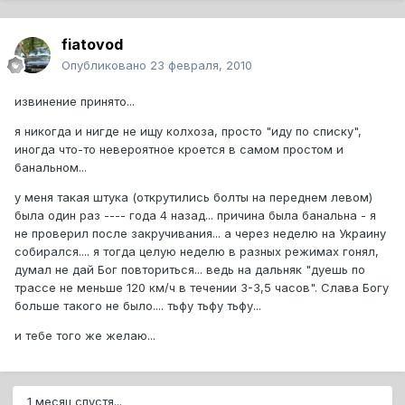
fiatovod
Опубликовано
23 февраля, 2010
извинение принято...
я никогда и нигде не ищу колхоза, просто "иду по списку",
иногда что-то невероятное кроется в самом простом и
банальном...
у меня такая штука (открутились болты на переднем левом)
была один раз ---- года 4 назад... причина была банальна - я
не проверил после закручивания... а через неделю на Украину
собирался.... я тогда целую неделю в разных режимах гонял,
думал не дай Бог повториться... ведь на дальняк "дуешь по
трассе не меньше 120 км/ч в течении 3-3,5 часов". Слава Богу
больше такого не было.... тьфу тьфу тьфу...
и тебе того же желаю...
1 месяц спустя...