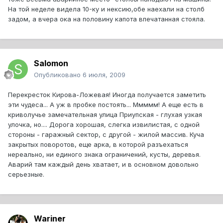
На той неделе видела 10-ку и нексию,обе наехали на столб
задом, а вчера ока на половину капота впечатанная стояла.
Salomon
Опубликовано
6 июля, 2009
Перекресток Кирова-Ложевая! Иногда получается заметить
эти чудеса... А уж в пробке постоять... Ммммм! А еще есть в
криволучье замечательная улица Приупская - глухая узкая
улочка, но.... Дорога хорошая, слегка извилистая, с одной
стороны - гаражный сектор, с другой - жилой массив. Куча
закрытых поворотов, еще арка, в которой разъехаться
нереально, ни единого знака ограничений, кусты, деревья.
Аварий там каждый день хватает, и в основном довольно
серьезные.
Wariner