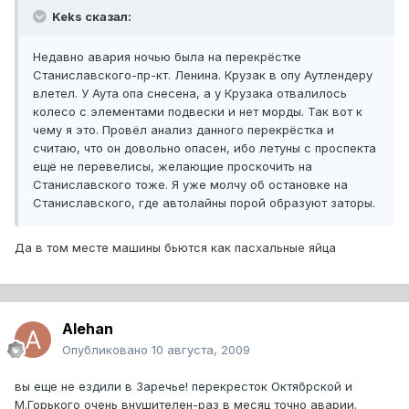
Keks сказал:
Недавно авария ночью была на перекрёстке
Станиславского-пр-кт. Ленина. Крузак в опу Аутлендеру
влетел. У Аута опа снесена, а у Крузака отвалилось
колесо с элементами подвески и нет морды. Так вот к
чему я это. Провёл анализ данного перекрёстка и
считаю, что он довольно опасен, ибо летуны с проспекта
ещё не перевелисы, желающие проскочить на
Станиславского тоже. Я уже молчу об остановке на
Станиславского, где автолайны порой образуют заторы.
Да в том месте машины бьются как пасхальные яйца
Alehan
Опубликовано
10 августа, 2009
вы еще не ездили в Заречье! перекресток Октябрской и
М.Горького очень внушителен-раз в месяц точно аварии.