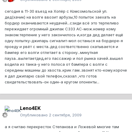
сегодня в 11-30 въезд на Хопёр с Комсомольской ул.
дед(хачик) на волге ввозит арбузы,10 попыток заехать на
бордюр оканчиваются неудачей...сзиди всё это терпеливо
пережидает огромный джипак С333 АС-мож.номер кому
знаком.терпение у него закончилось и,когда дед делает ещё
одну попытку-джипарь сигналит-мол останься на бордюре-я
проеду и рвёт с места..дед соответственно скатывается и
бампер его волги отлетает в сторону...минутная
пауза...вылетаетдед,его пассажир и пол рынка хачей..вышел
водила из танка-у него полоса от бампера с волги с
середины машины до хвоста..крик гам..звонят кто-кому.короче
я дал джипарю свой телефон,сказал ,что готов
свидетельствовать-он один-а кругом опоненты...
Leno4EK
Опубликовано
2 сентября, 2009
а я считаю перекресток Степанова и Ложевой многие там