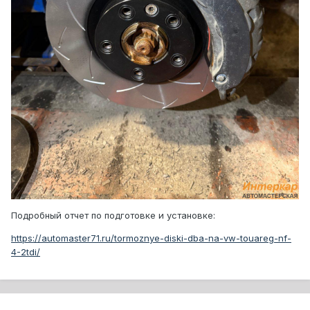
Подробный отчет по подготовке и установке:
https://automaster71.ru/tormoznye-diski-dba-na-vw-touareg-nf-
4-2tdi/