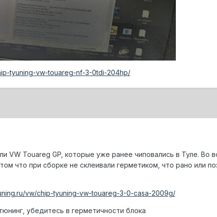
/chip-tyuning-vw-touareg-nf-3-0tdi-204hp/
ли VW Touareg GP, которые уже ранее чиповались в Туле. Во в
 том что при сборке не склеивали герметиком, что рано или п
-tuning.ru/vw/chip-tyuning-vw-touareg-3-0-casa-2009g/
 тюнинг, убедитесь в герметичности блока