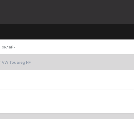
 онлайн
 VW Touareg NF