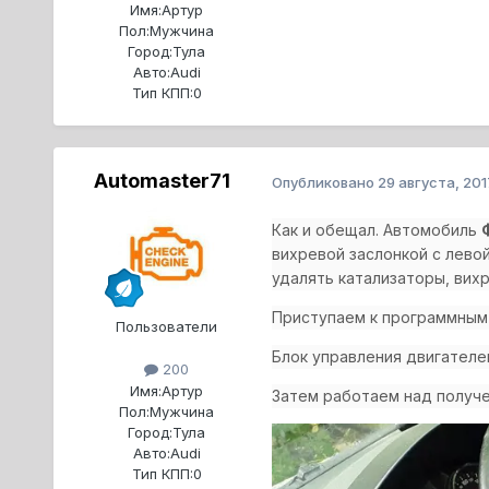
Имя:
Артур
Пол:
Мужчина
Город:
Тула
Авто:
Audi
Тип КПП:
0
Automaster71
Опубликовано
29 августа, 201
Как и обещал. Автомобиль
вихревой заслонкой с левой
удалять катализаторы, вихр
Приступаем к программным
Пользователи
Блок управления двигателе
200
Имя:
Артур
Затем работаем над получе
Пол:
Мужчина
Город:
Тула
Авто:
Audi
Тип КПП:
0