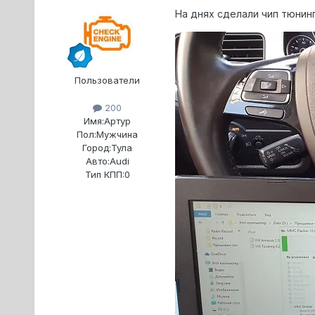
На днях сделали чип тюнинг
Пользователи
200
Имя:
Артур
Пол:
Мужчина
Город:
Тула
Авто:
Audi
Тип КПП:
0