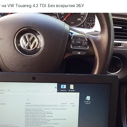
 на VW Touareg 4.2 TDI. Без вскрытия ЭБУ