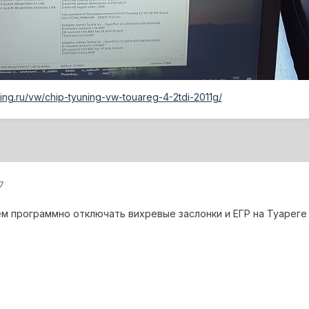
uning.ru/vw/chip-tyuning-vw-touareg-4-2tdi-2011g/
7
 программно отключать вихревые заслонки и ЕГР на Туареге 