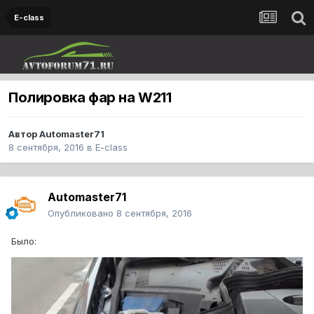
E-class
Полировка фар на W211
Автор
Automaster71
8 сентября, 2016
в
E-class
Automaster71
Опубликовано
8 сентября, 2016
Было: