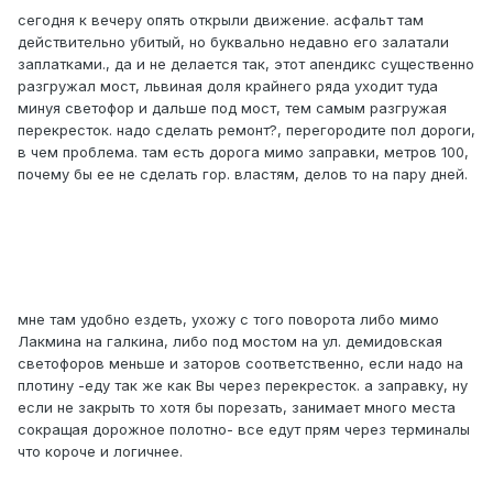
сегодня к вечеру опять открыли движение. асфальт там
действительно убитый, но буквально недавно его залатали
заплатками., да и не делается так, этот апендикс существенно
разгружал мост, львиная доля крайнего ряда уходит туда
минуя светофор и дальше под мост, тем самым разгружая
перекресток. надо сделать ремонт?, перегородите пол дороги,
в чем проблема. там есть дорога мимо заправки, метров 100,
почему бы ее не сделать гор. властям, делов то на пару дней.
мне там удобно ездеть, ухожу с того поворота либо мимо
Лакмина на галкина, либо под мостом на ул. демидовская
светофоров меньше и заторов соответственно, если надо на
плотину -еду так же как Вы через перекресток. а заправку, ну
если не закрыть то хотя бы порезать, занимает много места
сокращая дорожное полотно- все едут прям через терминалы
что короче и логичнее.