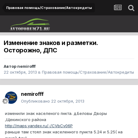
Правовая помощь/Страхование/Автокредиты
Изменение знаков и разметки.
Осторожно, ДПС
Автор
nemirofff
22 октября, 2013
в
Правовая помощь/Страхование/Автокредиты
nemirofff
Опубликовано
22 октября, 2013
изменили знак населеного пнкта. д.Беловы Дворы
,Щекинского района
http://maps.yandex.ru/-/CVbCv06P
раньше там стоял знак населенного пункта 5.24 и 5.25( на