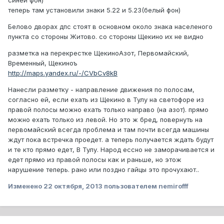
синей фон)
теперь там установили знаки 5.22 и 5.23(белый фон)
Белово дворах дпс стоят в основном около знака населеного
пункта со стороны Житово. со стороны Щекино их не видно
разметка на перекрестке ЩекиноАзот, Первомайский,
Временный, Щекиноъ
http://maps.yandex.ru/-/CVbCv8kB
Нанесли разметку - направление движения по полосам,
согласно ей, если ехать из Щекино в Тулу на светофоре из
правой полосы можно ехать только направо (на азот). прямо
можно ехать только из левой. Но это ж бред, повернуть на
первомайский всегда проблема и там почти всегда машины
ждут пока встречка проедет. а теперь получается ждать будут
и те кто прямо едет, В Тулу. Народ ессно не заморачивается и
едет прямо из правой полосы как и раньше, но этож
нарушение теперь. рано или поздно гайцы это прочухают..
Изменено
22 октября, 2013
пользователем nemirofff