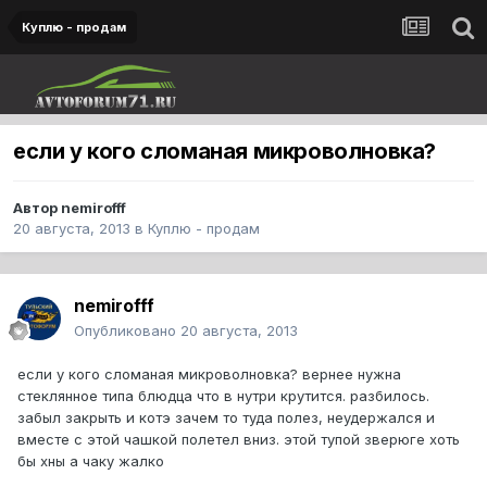
Куплю - продам
если у кого сломаная микроволновка?
Автор
nemirofff
20 августа, 2013
в
Куплю - продам
nemirofff
Опубликовано
20 августа, 2013
если у кого сломаная микроволновка? вернее нужна
стеклянное типа блюдца что в нутри крутится. разбилось.
забыл закрыть и котэ зачем то туда полез, неудержался и
вместе с этой чашкой полетел вниз. этой тупой зверюге хоть
бы хны а чаку жалко