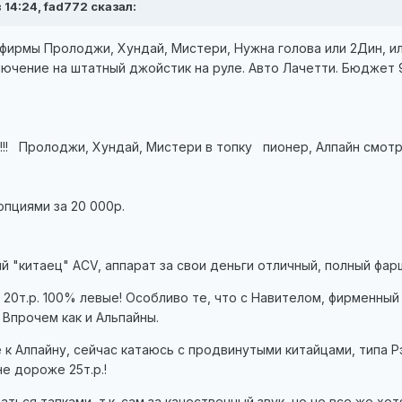
 14:24, fad772 сказал:
фирмы Пролоджи, Хундай, Мистери, Нужна голова или 2Дин, или
ючение на штатный джойстик на руле. Авто Лачетти. Бюджет 9
!!! Пролоджи, Хундай, Мистери в топку пионер, Алпайн смотр
опциями за 20 000р.
 "китаец" ACV, аппарат за свои деньги отличный, полный фарш,
о 20т.р. 100% левые! Особливо те, что с Навителом, фирменны
Впрочем как и Альпайны.
к Алпайну, сейчас катаюсь с продвинутыми китайцами, типа Рэ
е дороже 25т.р.!
ться тапками, т.к. сам за качественный звук, но не все же хо