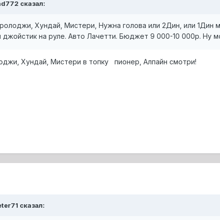
fad772 сказал:
олоджи, Хундай, Мистери, Нужна голова или 2Дин, или 1Дин м
джойстик на руле. Авто Лачетти. Бюджет 9 000-10 000р. Ну м
лоджи, Хундай, Мистери в топку пионер, Алпайн смотри!
eter71 сказал: