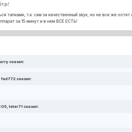
т.р.!
я тапками, т.к. сам за качественный звук, но не все же хотя
ппарат за 15 минут и в нем ВСЁ ЕСТЬ!
arry сказал:
, fad772 сказал:
:05, teter71 сказал: