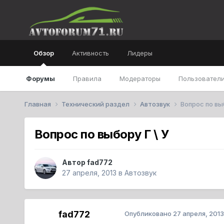
Обзор
Активность
Лидеры
Форумы
Правила
Модераторы
Пользователи
Главная
Технический раздел
Автозвук
Вопрос по выб
Вопрос по выбору Г \ У
Автор
fad772
27 апреля, 2013
в
Автозвук
fad772
Опубликовано
27 апреля, 2013