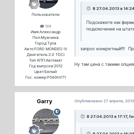
В 27.04.2013 в 14:2
Пользователи
Подскажите как фирмы
166
подключение на штатн
Имя:
Александр
Пол:
Мужчина
Город:
Тула
запрос конкретный!!!! П
Авто:
FORD MONDEO IV
Двигатель:
2.0 TDCi
Тип КПП:
Автомат
Ну там цена с такими опция
Год выпуска:
2012
Цвет:
Белый
Гос. номер:
Р560НУ71
Garry
Опубликовано
27 апреля, 2013
В 27.04.2013 в 17:17, f
В 27.04.2013 в 16:05