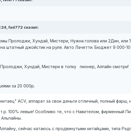
:24, fad772 сказал:
мы Пролоджи, Хундай, Мистери, Нужна голова или 2Дин, или 1
а штатный джойстик на руле. Авто Лачетти. Бюджет 9 000-10 
! Пролоджи, Хундай, Мистери в топку пионер, Алпайн смотри!
иями за 20 000р.
китаец" ACV, аппарат за свои деньги отличный, полный фарш, н
0т.р. 100% левые! Особливо те, что с Навителом, фирменный 
 Альпайны.
Алпайну, сейчас катаюсь с продвинутыми китайцами, типа Рэдп