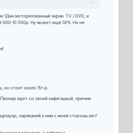
 1Дин моторизованный экран. TV / DVD, и
 000-10 000р. Ну может ещё GPS. Но не
и!
 но стоит около 15т.р.
й Пионер идет со своей нафигашкой, причем
дпауэр, нареканий к ним с моей стороны нет!
тят огород городить с сабами и