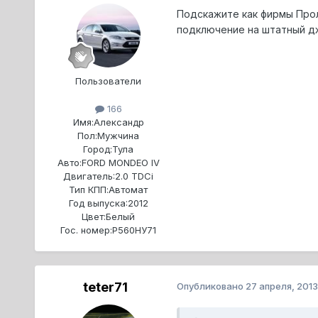
Подскажите как фирмы Прол
подключение на штатный дж
Пользователи
166
Имя:
Александр
Пол:
Мужчина
Город:
Тула
Авто:
FORD MONDEO IV
Двигатель:
2.0 TDCi
Тип КПП:
Автомат
Год выпуска:
2012
Цвет:
Белый
Гос. номер:
Р560НУ71
teter71
Опубликовано
27 апреля, 2013