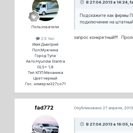
В 27.04.2013 в 14:24, 
Подскажите как фирмы Пр
подключение на штатный 
Пользователи
запрос конкретный!!!! Про
2.6 тыс
Имя:
Дмитрий
Пол:
Мужчина
Город:
Тула
Авто:
Hyundai Elantra
GLS+ 1,8
Тип КПП:
Механика
Цвет:
черный
Гос. номер:
м327со71
fad772
Опубликовано
27 апреля, 2013
В 27.04.2013 в 16:05, t