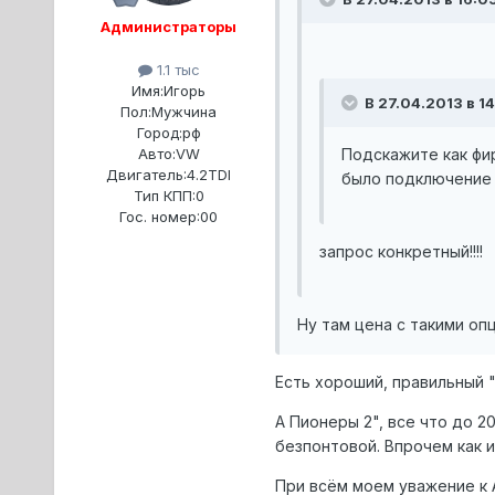
Администраторы
1.1 тыс
Имя:
Игорь
В 27.04.2013 в 14
Пол:
Мужчина
Город:
рф
Подскажите как фир
Авто:
VW
Двигатель:
4.2TDI
было подключение н
Тип КПП:
0
Гос. номер:
00
запрос конкретный!!!
Ну там цена с такими опц
Есть хороший, правильный "
А Пионеры 2", все что до 2
безпонтовой. Впрочем как и
При всём моем уважение к 