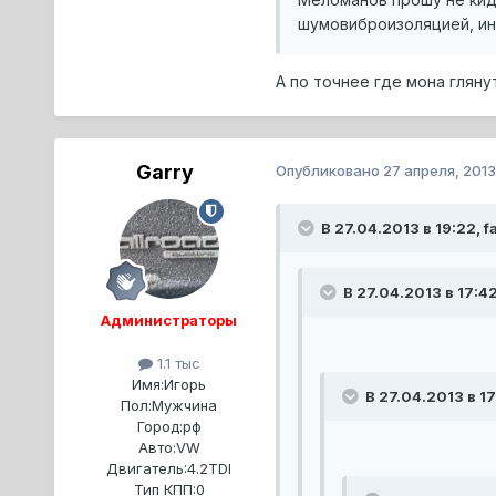
шумовиброизоляцией, ино
А по точнее где мона гляну
Garry
Опубликовано
27 апреля, 2013
В 27.04.2013 в 19:22, 
В 27.04.2013 в 17:42
Администраторы
1.1 тыс
Имя:
Игорь
В 27.04.2013 в 17
Пол:
Мужчина
Город:
рф
Авто:
VW
Двигатель:
4.2TDI
Тип КПП:
0