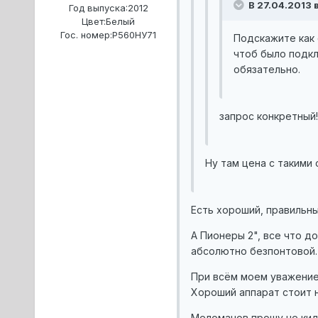
В 27.04.2013 в
Год выпуска:
2012
Цвет:
Белый
Гос. номер:
Р560НУ71
Подскажите как 
чтоб было подкл
обязательно.
запрос конкретный!
Ну там цена с такими 
Есть хороший, правильный
А Пионеры 2", все что д
абсолютно безпонтовой. 
При всём моем уважение 
Хороший аппарат стоит н
Меломанов прошу не кида