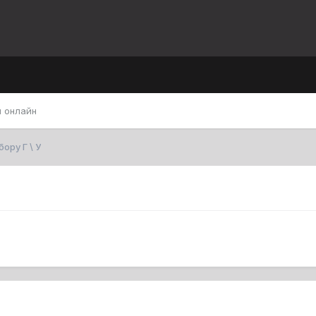
 онлайн
ору Г \ У