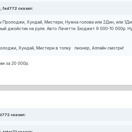
4, fad772 сказал:
 Пролоджи, Хундай, Мистери, Нужна голова или 2Дин, или 1Дин
ый джойстик на руле. Авто Лачетти. Бюджет 9 000-10 000р. Н
ролоджи, Хундай, Мистери в топку пионер, Алпайн смотри!
ми за 20 000р.
ad772 сказал:
, teter71 сказал: